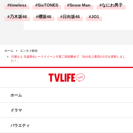
timelesz
SixTONES
Snow Man
なにわ男子
乃木坂46
櫻坂46
日向坂46
JO1
ホーム
エンタメ総合
川瀬もえ 生誕祭&レースクイーン大賞二冠祝勝会で「自分史上最高の1日を更新しまし
た！」
ホーム
ドラマ
バラエティ