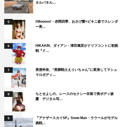
タルパネル…
#Mooove!・赤間四季、おさげ髪×ビキニ姿でスレンダ
5
ー美…
HIKAKIN、ダイアン・津田篤宏がドリフコントに初挑
6
戦『ド…
美澄衿依、“美脚戦士えりいちゃん”に変身してマシュ
7
マロボディ…
ちとせよしの、レースのセクシー衣装で美ボディ披
8
露 デジタル写…
『アナザースカイSP』Snow Man・ラウールがモデル
9
挑戦…