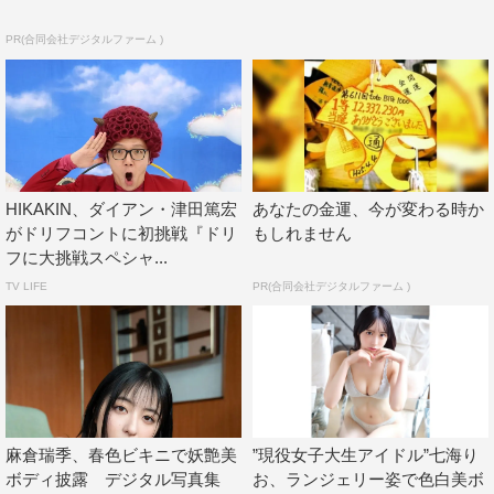
PR(合同会社デジタルファーム )
HIKAKIN、ダイアン・津田篤宏
あなたの金運、今が変わる時か
がドリフコントに初挑戦『ドリ
もしれません
フに大挑戦スペシャ...
TV LIFE
PR(合同会社デジタルファーム )
麻倉瑞季、春色ビキニで妖艶美
”現役女子大生アイドル”七海り
ボディ披露 デジタル写真集
お、ランジェリー姿で色白美ボ