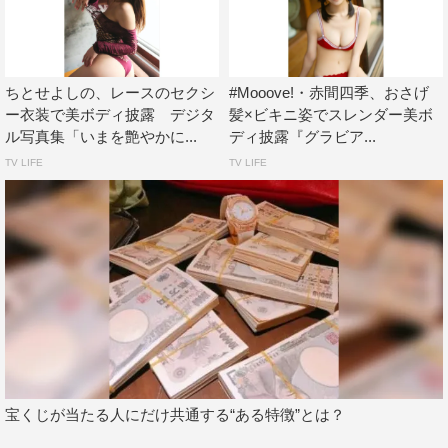
ちとせよしの、レースのセクシ
#Mooove!・赤間四季、おさげ
ー衣装で美ボディ披露 デジタ
髪×ビキニ姿でスレンダー美ボ
ル写真集「いまを艶やかに...
ディ披露『グラビア...
TV LIFE
TV LIFE
宝くじが当たる人にだけ共通する“ある特徴”とは？