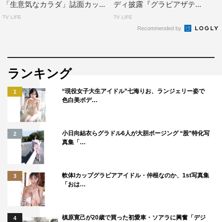
「生意気なカラダ」誌面カッ...
ディ披露『グラビアザテ...
TV LIFE
TV LIFE
Recommended by
ランキング
“現役女子大生アイドル”七海りお、ランジェリー姿で
1
色白美ボデ…
小日向結衣らグラドル6人が大胆ポージング “股”特化写
2
真集「…
軟体Iカップグラビアアイドル・仲根なのか、1st写真集
3
「おは…
槙原寛己が20歳で買った初愛車・ソアラに興奮「デジ
4