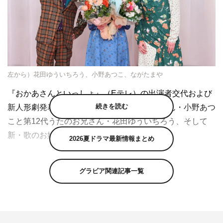
左から）花田ゆういちろう、小野あつこ、ながたまや
『おかあさんといっしょ』（Eテレ）の出演者交代および
続きを読む
新人形劇発表会が行われ、第21代歌のお姉さん・小野あつ
こと第12代うたのお兄さん・花田ゆういちろう、そして
新・歌のお姉さんのながたまやが登壇した。
2026夏ドラマ最新情報まとめ
2歳から4歳児を対象とした教育エンターテインメント番組
『おかあさんといっしょ』。6年間にわたり第21代歌のお
グラビア関連記事一覧
姉さんを務めている小野あつこは3月をもって番組を卒業
し、4月より歌のお姉さんはながたまや（第22代）に。ま
た、人形劇「ガラピコぷ〜」は新たな人形劇「ファンター