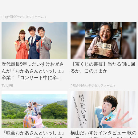
けたらなと思っています。引き続きよろしくお願いいたし
ます」とメッセージを伝えた。
PR(合同会社デジタルファーム )
小野の最後の出演は4月2日（土）の放送となり、番組の最
後にながたが登場し、バトンタッチをする予定だ。ながた
は4月4日（月）の放送から、本格的に歌のお姉さんとして
の出演がスタート。同日には妖怪、動物、植物など、多様
な種族のキャラクターたちがお互いを理解しようと心を育
歴代最長9年…だいすけお兄さ
【宝くじの裏技】当たる側に回
んが『おかあさんといっしょ』
るか、このままか
て合っていく新たな人形劇「ファンターネ！」もスタート
卒業！「コンサート中に卒...
する。
TV LIFE
PR(合同会社デジタルファーム )
『映画おかあさんといっしょ』
横山だいすけインタビュー 歌の