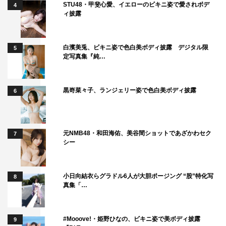
STU48・甲斐心愛、イエローのビキニ姿で愛されボデ
4
毎週（月）～（土）前7・45～8・09
ィ披露
再放送：毎週（月）～（金）後6・00～6・24
毎週（土）後5・00～5・24
白濱美兎、ビキニ姿で色白美ボディ披露 デジタル限
5
定写真集『純…
この記事の写真
黒嵜菜々子、ランジェリー姿で色白美ボディ披露
6
元NMB48・和田海佑、美谷間ショットであざかわセク
7
シー
小日向結衣らグラドル6人が大胆ポージング “股”特化写
8
真集「…
©NHK
#Mooove!・姫野ひなの、ビキニ姿で美ボディ披露
9