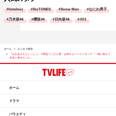
timelesz
SixTONES
Snow Man
なにわ男子
乃木坂46
櫻坂46
日向坂46
JO1
ホーム
エンタメ総合
『おかあさんといっしょ』小野あつこから新・お姉さんへバトンタッチ「一緒に歌えて
本当に幸せだった」
ホーム
ドラマ
バラエティ