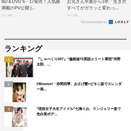
BD＆DVD 6・17発売！人気曲
お兄さん卒業から1年「生き方
満載のPV公開 |...
すべてがガラッと変わっ...
TV LIFE
TV LIFE
Recommended by
『ファンターネ！』のキャラクター 左から）ルチータ、みもも、やこ
ろ
ランキング
『しゃべくり007』“偏差値70英語エリート軍団”河野
1
番組情報
太郎、…
『おかあさんといっしょ』
Eテレ
#Mooove!・赤間四季、おさげ髪×ビキニ姿でスレンダ
2
ー美…
＜現在の放送時間＞
毎週（月）～（土）前7・45～8・09
再放送：毎週（月）～（金）後4・20～4・44
“現役女子大生アイドル”七海りお、ランジェリー姿で
3
色白美ボデ…
毎週（土）後5・00～5・24
＜2022年度の放送時間＞