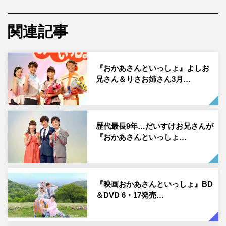
ネ！」へとバトンタッチする。
まず「私は今年度いっぱいで『おかあさんといっしょ』を
関連記事
卒業します」と発表した小野は「6年前に『ガラピコ
ぷ〜』のみんなと一緒に番組の仲間に入れていただき、こ
『おかあさんといっしょ』よしお
れまで過ごしてきた時間は本当にとても濃い6年間でし
兄さん＆りさお姉さん3月…
た。1人で入っていくことに対して不安な気持ちもあった
のですがたくさん支えていただき、すごく幸せに活動させ
ていただくことができました」とあいさつを。
歴代最長9年…だいすけお兄さんが
続けて「就任の会見で『近所にいるような身近なお姉さん
『おかあさんといっしょ…
に感じていただきたい』とお話ししたのですが、先輩方は
そんな私の思いを尊重し、寄り添いながら日々助けてくだ
さいました。そして、2年目からは新しくペアになった
『映画おかあさんといっしょ』BD
（花田）ゆういちろうくんがいつも暖かくて、何も言わず
＆DVD 6・17発売…
ともいろんなことを察し、支えてくださいました。毎日の
ように一緒に歌えて本当に幸せだったなと感じています