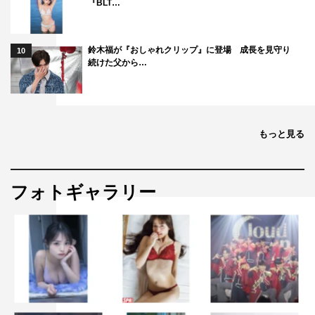
『BLT…
鈴木福が『おしゃれクリップ』に登場 成長を見守り
10
続けた父から…
ながたまや
小野あつこ
花田ゆういちろう
もっと見る
フォトギャラリー