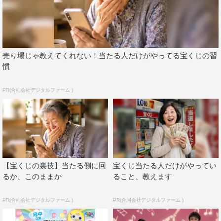
なことを教えてくれました。それからほとんど毎日一緒に
歌ってきて、この5年間は友人よりも、そして家族よりも
濃い時間を過ごしてきましたし、そんなかけがえのない仲
間に出会えてとても幸せだと思っております。また近い将
売り場じゃ教えてくれない！当たる人だけがやってる宝くじの習
慣
来に一緒に歌えることを楽しみに、これからのあつこお姉
さんにエールを送りたいと思っています」とねぎらいの言
PR(合同会社デジタルファーム )
葉をかけた。
また、今回新たに番組で歌のお姉さんを担当することにな
ったながたは「初めまして。新しく歌のお姉さんになりま
した、ながたまやです。私は小さい頃から歌を歌うことが
大好きで、歌のお姉さんになることが夢だったのでとって
【宝くじの裏技】当たる側に回
宝くじ当たる人だけがやってい
もうれしい気持ちと、信じられない気持ちでいっぱいで
るか、このままか
ること、教えます
す。今まで歌い継がれてきた歌、そしてこれから出会う歌
をみんなと一緒に歌い、笑顔あふれる時間にしていきたい
PR(合同会社デジタルファーム )
PR(合同会社デジタルファーム )
なと思います。よろしくお願いいたします」と意気込みを