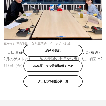
左から）陣内孝則、百田夏菜子 ©ニッポン放送
続きを読む
『百田夏菜子とラジオドラマのせかい』（ニッポン放送）
2月のゲストとして、陣内孝則の出演が決定した。初回は2
月3日（金）24時53分から放送される。
2026夏ドラマ最新情報まとめ
ももいろクローバーZの百田夏菜子が、毎週金曜の夜に届
グラビア関連記事一覧
けている『百田夏菜子とラジオドラマのせかい』。本プロ
ジェクトでは毎月1つのテーマを決め、客演となるゲスト
と百田が1対1で1話完結の6分間のラジオドラマに挑戦す
る。