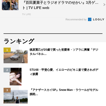
『百田夏菜子とラジオドラマのせかい』3月ゲス
ト | TV LIFE web
TV LIFE
Recommended by
ランキング
槙原寛己が20歳で買った初愛車・ソアラに興奮「デジ
1
タルパネル…
STU48・甲斐心愛、イエローのビキニ姿で愛されボデ
2
ィ披露
『アナザースカイSP』Snow Man・ラウールがモデル
3
挑戦…