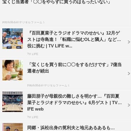
宝くじ当選者「〇〇をやらずに買うのはもったいない」
PR(合同会社デジタルファーム )
『百田夏菜子とラジオドラマのせかい』12月ゲ
ストは寺島進！「転職に悩むOLと隣人」など5
役に挑む | TV LIFE w...
TV LIFE
「宝くじを買う前に〇〇をするだけです」7億当
選者が続出
PR(合同会社デジタルファーム )
藤田朋子が母親役の難しさを明かす…『百田夏
菜子とラジオドラマのせかい』6月ゲスト | TV L
IFE web
TV LIFE
同郷・浜松出身の筧利夫と地元あるあるも…