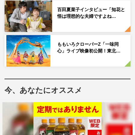
送が終わってから公開される。
百田夏菜子インタビュー「知花と
百田と陣内でつづる“ラジオドラマのせかい”は2月3日、10
悟は理想的な夫婦ですよね…
日、24日、3月3日（金）に放送される予定だ（※2月17日
は特別番組編成のため放送休止）。
ももいろクローバーZ「一味同
番組情報
心」ライブ映像初公開！東北…
『百田夏菜子とラジオドラマのせかい』
ニッポン放送
毎週金曜 深夜0時53分〜0時59分
今、あなたにオススメ
WEB
公式Twitter：
https://twitter.com/momotasekai1242
公式YouTubeチャンネル：
https://www.youtube.com/channel/UCoC-
N21ESx3_I8Y1_RhAqzA