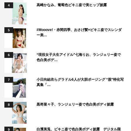
高崎かなみ、葡萄色ビキニ姿で美ヒップ披露
4
#Mooove!・赤間四季、おさげ髪×ビキニ姿でスレンダ
5
ー美…
“現役女子大生アイドル”七海りお、ランジェリー姿で
6
色白美ボデ…
小日向結衣らグラドル6人が大胆ポージング “股”特化写
7
真集「…
黒嵜菜々子、ランジェリー姿で色白美ボディ披露
8
白濱美兎、ビキニ姿で色白美ボディ披露 デジタル限
9