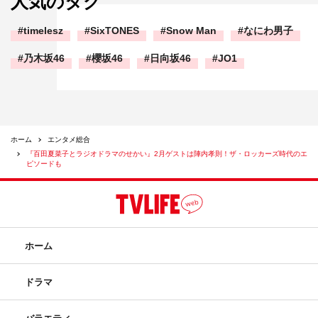
人気のタグ
timelesz
SixTONES
Snow Man
なにわ男子
乃木坂46
櫻坂46
日向坂46
JO1
ホーム
エンタメ総合
『百田夏菜子とラジオドラマのせかい』2月ゲストは陣内孝則！ザ・ロッカーズ時代のエ
ピソードも
ホーム
ドラマ