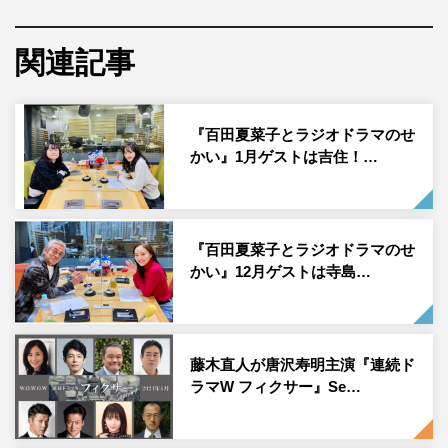
このたび、2月のゲストとして、俳優・陣内孝則が出演決
関連記事
定。百田と陣内の2人で、「レコード店の店主と客」「上
司と部下」「フリーマーケットの出店者と客」「父娘」と
いう異なるシチュエーションで4役に挑む。
『百田夏菜子とラジオドラマのせ
かい』1月ゲストは吉住！…
ラジオドラマへの出演は30年以上ぶりという陣内。収録後
のアフタートークでは、ドラマにも盛り込まれた陣内の実
体験でもある、荒井由実の「卒業写真」にまつわる思い出
の話に。学生時代の恋愛において、この曲が欠かせない存
『百田夏菜子とラジオドラマのせ
在になったそうで、百田も「名曲だからこそのエピソード
かい』12月ゲストは寺島…
ですね！」と驚いていたそうだ。
また、ザ・ロッカーズとしてバンド活動をしていた当時
藤木直人が唐沢寿明主演『連続ド
の、貧しくも青春だったというエピソードもふんだんに語
ラマW フィクサー』Se…
られ、百田は終始驚きながら話を聞いていたという。こち
らの模様は番組の公式YouTubeチャンネルで、全4話の放