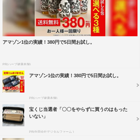
©ニッポン放送
アマゾン1位の実績！380円で5日間お試し。
ニッポン放送
ももいろクローバーZ
PR(ハーブ健康本舗)
アマゾン1位の実績！380円で5日間お試し。
百田夏菜子
陣内孝則
PR(ハーブ健康本舗)
宝くじ当選者「〇〇をやらずに買うのはもった
いない」
PR(合同会社デジタルファーム )