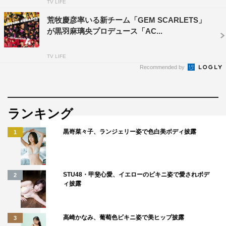
TV LIFE
荒牧慶彦率いる新チーム「GEM SCARLETS」
が黒羽麻璃央プロデュース「AC...
TV LIFE
Recommended by
ランキング
黒嵜菜々子、ランジェリー姿で色白美ボディ披露
1
STU48・甲斐心愛、イエローのビキニ姿で愛されボデ
2
ィ披露
高崎かなみ、葡萄色ビキニ姿で美ヒップ披露
3