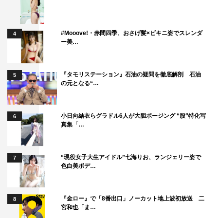
#Mooove!・赤間四季、おさげ髪×ビキニ姿でスレンダ
4
ー美…
『タモリステーション』石油の疑問を徹底解剖 石油
5
の元となる“…
小日向結衣らグラドル6人が大胆ポージング “股”特化写
6
真集「…
“現役女子大生アイドル”七海りお、ランジェリー姿で
7
色白美ボデ…
『金ロー』で「8番出口」ノーカット地上波初放送 二
8
宮和也「ま…