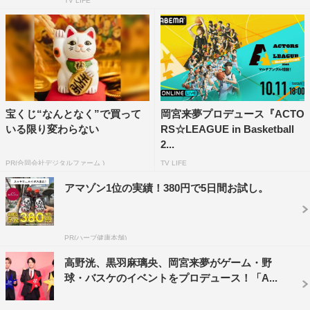
TV LIFE
宝くじ“なんとなく”で買って
岡宮来夢プロデュース『ACTO
いる限り変わらない
RS☆LEAGUE in Basketball
2...
PR(合同会社デジタルファーム )
TV LIFE
アマゾン1位の実績！380円で5日間お試し。
PR(ハーブ健康本舗)
高野洸、黒羽麻璃央、岡宮来夢がゲーム・野
球・バスケのイベントをプロデュース！「A...