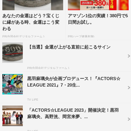
あなたの金運はどう？宝くじ
アマゾン1位の実績！380円で5
に縁がある時、金運はこう変
日間お試し。
わる
PR(合同会社デジタルファーム )
PR(ハーブ健康本舗)
【当選】金運が上がる直前に起こるサイン
PR(合同会社デジタルファーム )
黒羽麻璃央が企画プロデュース！『ACTORS☆
LEAGUE 2021』7・20生...
TV LIFE
「ACTORS☆LEAGUE 2023」開催決定！黒羽
麻璃央、高野洸、岡宮来夢、...