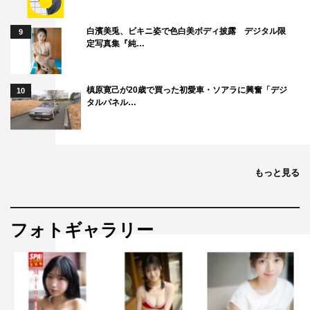
白濱美兎、ビキニ姿で色白美ボディ披露 デジタル限
9
定写真集『純…
槙原寛己が20歳で買った初愛車・ソアラに興奮「デジ
10
タルパネル…
もっと見る
フォトギャラリー