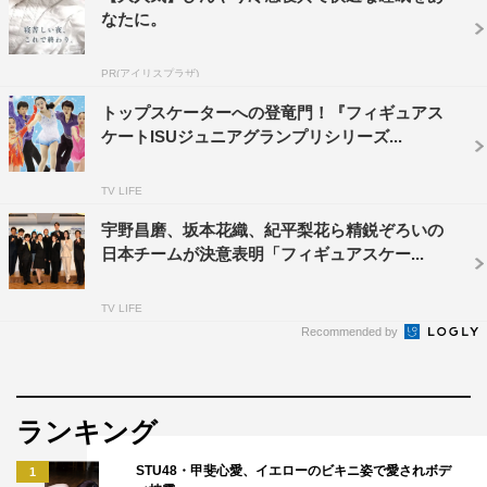
男子シングルでは、宇野昌磨が自身初の「グランプリファ
なたに。
イナル」優勝。“4回転の申し子”と言われるイリア・マリ
ニン（アメリカ）を抑え、悲願の初優勝を果たした。さら
PR(アイリスプラザ)
に、難病および体調不良による約1年半の療養を経て「グ
トップスケーターへの登竜門！『フィギュアス
ランプリシリーズ」初出場の切符をつかんだ三原舞依が、
ケートISUジュニアグランプリシリーズ...
女子シングルにおいて最後の最後で逆転優勝。ペアでも、
今季絶好調のりくりゅうが日本勢のペア初となる優勝を果
TV LIFE
たした。
宇野昌磨、坂本花織、紀平梨花ら精鋭ぞろいの
日本チームが決意表明「フィギュアスケー...
テレビ朝日系では、4月13日（木）～16日（日）に開催さ
れる、世界ランキング上位6か国による団体戦「世界フィ
TV LIFE
ギュアスケート国別対抗戦2023」の放送も予定されてい
Recommended by
る。詳細は以下を参照。
番組情報
ランキング
『フィギュアスケートグランプリシリーズ／ファイナル
STU48・甲斐心愛、イエローのビキニ姿で愛されボデ
1