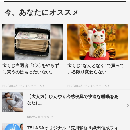
勢初の快挙を達成し、世界を圧倒した。
今、あなたにオススメ
そんな「フィギュアスケートグランプリシリーズ／ファイ
ナル2022」が、3月7日（火）よりTELASAで配信スター
ト。3月7日（火）からはアメリカ大会＆カナダ大会、3月
14日（火）からはフランス大会＆イギリス大会、3月27日
（月）からはフィンランド大会＆グランプリファイナル
（イタリア・トリノ）と、3回にわたってNHK杯を除く全
宝くじ当選者「〇〇をやらず
宝くじ“なんとなく”で買って
6大会の模様を順次公開していく。TELASAでは全ての種
に買うのはもったいない」
いる限り変わらない
目とエキシビションを網羅。さらに、「auスマートパスプ
レミアム」では3月7日（火）より、日本人選手が活躍した
PR(合同会社デジタルファーム )
PR(合同会社デジタルファーム )
競技を9本厳選して配信する。
【大人気】ひんやり冷感寝具で快適な睡眠をあ
なたに。
PR(アイリスプラザ)
TELASAオリジナル『荒川静香＆織田信成フィ