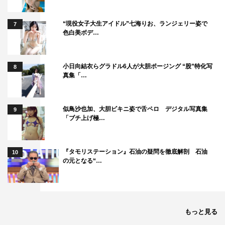
「女子フリー・アイスダンスフリー・ペアショート」
“現役女子大生アイドル”七海りお、ランジェリー姿で
7
色白美ボデ…
2023年4月14日（金）午後8時～
「男子フリー・ペアフリー」
小日向結衣らグラドル6人が大胆ポージング “股”特化写
8
2023年4月15日（土）午後6時30分～
真集「…
「エキシビション」
2023年4月16日（日）午後10時～
似鳥沙也加、大胆ビキニ姿で舌ペロ デジタル写真集
9
「ブチ上げ極…
©テレビ朝日
『タモリステーション』石油の疑問を徹底解剖 石油
10
の元となる“…
もっと見る