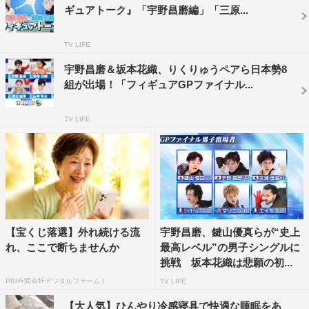
ギュアトーク』「宇野昌磨編」「三原...
TV LIFE
宇野昌磨＆坂本花織、りくりゅうペアら日本勢8
組が出場！「フィギュアGPファイナル...
『ISU世界フィギュアスケート国別対抗戦2023』©テレビ朝日
TV LIFE
「2026年ミラノ・コルティナダンペッツォ冬季五輪」に
向けた新たな戦いの始まりということもあり、全世界が注
視していた「フィギュアスケートグランプリシリーズ／フ
ァイナル2022」。3年ぶりに開催された「グランプリファ
イナル」には、世界王者・宇野昌磨を筆頭に男子4人（三
浦佳生、山本草太、佐藤駿）、世界女王・坂本花織を中心
【宝くじ落選】外れ続ける流
宇野昌磨、鍵山優真らが“史上
に女子3人（三原舞依、渡辺倫果）、そしてペアは“りくり
れ、ここで断ちませんか
最高レベル”の男子シングルに
挑戦 坂本花織は悲願の初...
ゅう”こと三浦璃来／木原龍一と、過去最多の日本人選手
PR(合同会社デジタルファーム )
TV LIFE
が出場した。
【大人気】ひんやり冷感寝具で快適な睡眠をあ