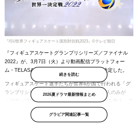
『ISU世界フィギュアスケート国別対抗戦2023』©テレビ朝日
『フィギュアスケートグランプリシリーズ／ファイナル
2022』が、3月7日（火）より動画配信プラットフォー
ム・TELASA（テラサ）で配信されることが決定した。
続きを読む
フィギュアスケート選手たちが世界6か国で行われる「グ
ランプリシリーズ」を戦い、その成績上位者6人のみが
2026夏ドラマ最新情報まとめ
「グランプリファイナル」に出場。世界一の座を争う、フ
ィギュアスケートの世界三大大会「グランプリシリーズ／
グラビア関連記事一覧
ファイナル」。2022年10～12月に行われた大会では、日
本チームが歴史的大躍進。男子シングル＆女子シングル＆
ペアの3種目で「グランプリファイナル」制覇という日本