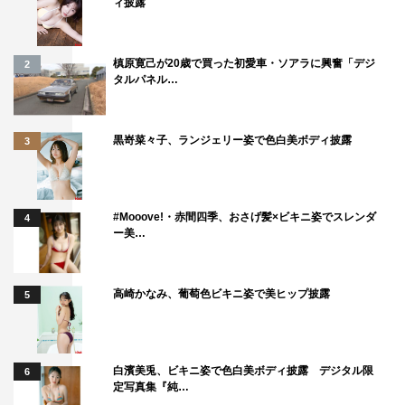
2022』
ィ披露
2023年3月7日（火）よりTELASA（テラサ）で配信
槙原寛己が20歳で買った初愛車・ソアラに興奮「デジ
2
2023年3月7日（火）～：アメリカ大会・カナダ大会
タルパネル…
2023年3月14日（火）～：フランス大会・イギリス大会
2023年3月27日（月）～：フィンランド大会・グランプリ
黒嵜菜々子、ランジェリー姿で色白美ボディ披露
3
ファイナル
TELASA：
https://www.telasa.jp/unlimited
#Mooove!・赤間四季、おさげ髪×ビキニ姿でスレンダ
4
※3月7日（火）、「auスマートパスプレミアム」ではベ
ー美…
ストセレクション（全9本）を配信
『ISU世界フィギュアスケート国別対抗戦2023』
高崎かなみ、葡萄色ビキニ姿で美ヒップ披露
5
テレビ朝日系
「男女ショート・アイスダンスリズム」
白濱美兎、ビキニ姿で色白美ボディ披露 デジタル限
6
2023年4月13日（木）午後6時30分～ （※一部地域を除
定写真集『純…
く）