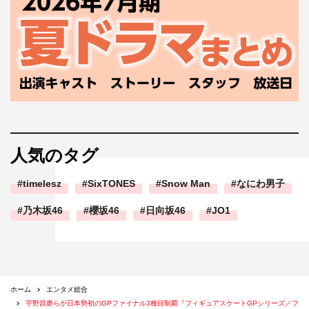
人気のタグ
timelesz
SixTONES
Snow Man
なにわ男子
乃木坂46
櫻坂46
日向坂46
JO1
ホーム
エンタメ総合
宇野昌磨らが日本勢初のGPファイナル3種目制覇『フィギュアスケートGPシリーズ／フ