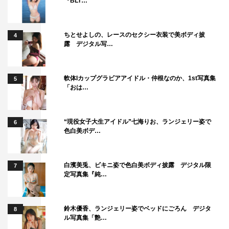
『BLT…
ちとせよしの、レースのセクシー衣装で美ボディ披
4
露 デジタル写…
軟体Iカップグラビアアイドル・仲根なのか、1st写真集
5
「おは…
“現役女子大生アイドル”七海りお、ランジェリー姿で
6
色白美ボデ…
白濱美兎、ビキニ姿で色白美ボディ披露 デジタル限
7
定写真集『純…
鈴木優香、ランジェリー姿でベッドにごろん デジタ
8
ル写真集「艶…