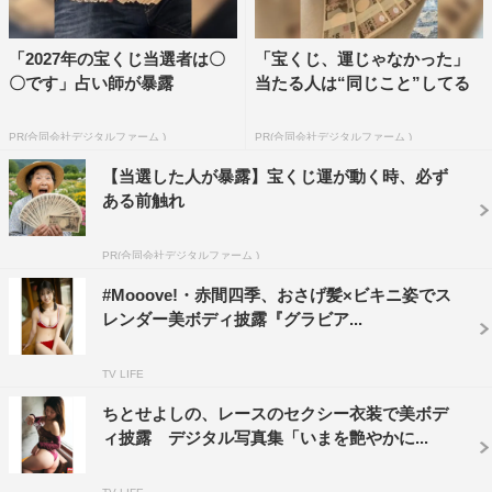
「2027年の宝くじ当選者は〇
「宝くじ、運じゃなかった」
〇です」占い師が暴露
当たる人は“同じこと”してる
PR(合同会社デジタルファーム )
PR(合同会社デジタルファーム )
【当選した人が暴露】宝くじ運が動く時、必ず
ある前触れ
PR(合同会社デジタルファーム )
#Mooove!・赤間四季、おさげ髪×ビキニ姿でス
レンダー美ボディ披露『グラビア...
TV LIFE
ちとせよしの、レースのセクシー衣装で美ボデ
ィ披露 デジタル写真集「いまを艶やかに...