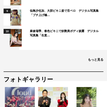
似鳥沙也加、大胆ビキニ姿で舌ペロ デジタル写真集
9
「ブチ上げ極…
麻倉瑞季、春色ビキニで妖艶美ボディ披露 デジタル
10
写真集「生意…
もっと見る
フォトギャラリー