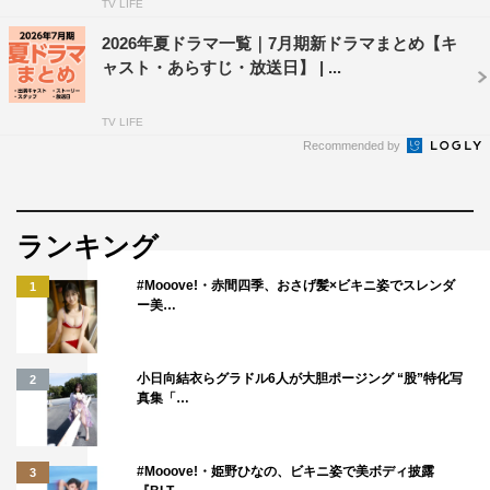
TV LIFE
2026年夏ドラマ一覧｜7月期新ドラマまとめ【キ
ャスト・あらすじ・放送日】 | ...
TV LIFE
Recommended by
ランキング
#Mooove!・赤間四季、おさげ髪×ビキニ姿でスレンダ
1
ー美…
小日向結衣らグラドル6人が大胆ポージング “股”特化写
2
真集「…
#Mooove!・姫野ひなの、ビキニ姿で美ボディ披露
3