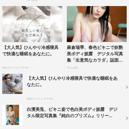
TV LIFE
【大人気】ひんやり冷感寝具
麻倉瑞季、春色ビキニで妖艶
で快適な睡眠をあなたに。
美ボディ披露 デジタル写真
集「生意気なカラダ」誌面カ
ッ...
PR(アイリスプラザ)
TV LIFE
【大人気】ひんやり冷感寝具で快適な睡眠をあ
なたに。
PR(アイリスプラザ)
白濱美兎、ビキニ姿で色白美ボディ披露 デジ
タル限定写真集『純白のプリズム』リリー...