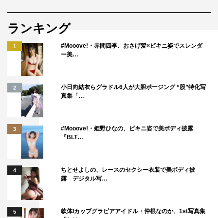
ランキング
#Mooove!・赤間四季、おさげ髪×ビキニ姿でスレンダ
1
ー美…
小日向結衣らグラドル6人が大胆ポージング “股”特化写
2
真集「…
#Mooove!・姫野ひなの、ビキニ姿で美ボディ披露
3
『BLT…
ちとせよしの、レースのセクシー衣装で美ボディ披
4
露 デジタル写…
軟体Iカップグラビアアイドル・仲根なのか、1st写真集
5