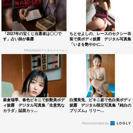
「2027年の宝くじ当選者は〇〇で
ちとせよしの、レースのセクシー衣
す」占い師が暴露
装で美ボディ披露 デジタル写真集
「いまを艶やかに...
PR(合同会社デジタルファーム )
麻倉瑞季、春色ビキニで妖艶美ボデ
白濱美兎、ビキニ姿で色白美ボディ
ィ披露 デジタル写真集「生意気な
披露 デジタル限定写真集『純白の
カラダ」誌面カッ...
プリズム』リリー...
Recommended by