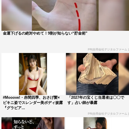
金運下げるの絶対やめて！9割が知らない“貯金術”
PR(合同会社デジタルファーム )
#Mooove!・赤間四季、おさげ髪×
「2027年の宝くじ当選者は〇〇で
ビキニ姿でスレンダー美ボディ披露
す」占い師が暴露
『グラビア...
PR(合同会社デジタルファーム )