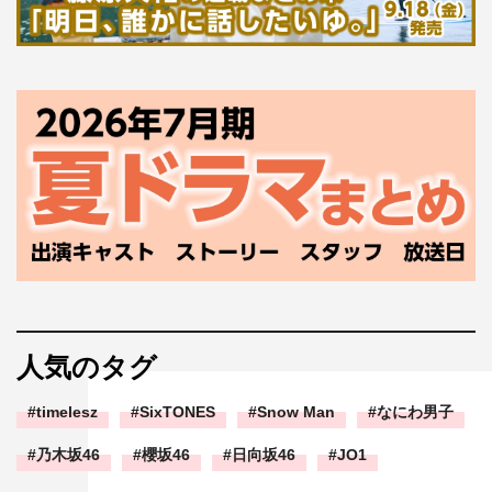
人気のタグ
timelesz
SixTONES
Snow Man
なにわ男子
乃木坂46
櫻坂46
日向坂46
JO1