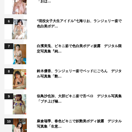
「おは…
“現役女子大生アイドル”七海りお、ランジェリー姿で
6
色白美ボデ…
白濱美兎、ビキニ姿で色白美ボディ披露 デジタル限
7
定写真集『純…
鈴木優香、ランジェリー姿でベッドにごろん デジタ
8
ル写真集「艶…
似鳥沙也加、大胆ビキニ姿で舌ペロ デジタル写真集
9
「ブチ上げ極…
麻倉瑞季、春色ビキニで妖艶美ボディ披露 デジタル
10
写真集「生意…