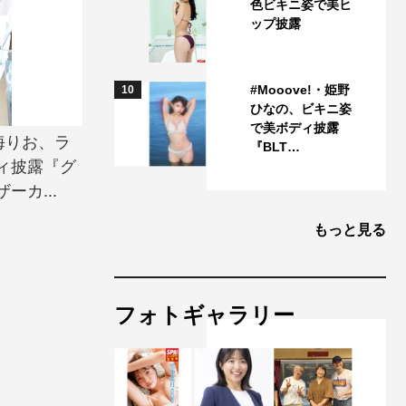
色ビキニ姿で美ヒ
ップ披露
#Mooove!・姫野
10
ひなの、ビキニ姿
で美ボディ披露
海りお、ラ
『BLT…
ィ披露『グ
カ...
もっと見る
フォトギャラリー