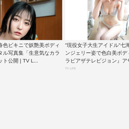
春色ビキニで妖艶美ボディ
”現役女子大生アイドル”七
タル写真集「生意気なカラ
ンジェリー姿で色白美ボデ
開 | TV L...
ラビアザテレビジョン』アザー
TV LIFE