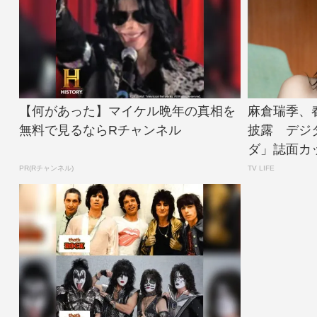
【何があった】マイケル晩年の真相を
麻倉瑞季、
無料で見るならRチャンネル
披露 デジ
ダ」誌面カット公
PR(Rチャンネル)
TV LIFE