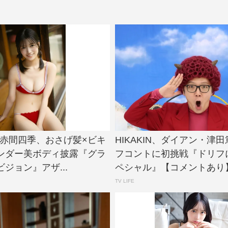
e!・赤間四季、おさげ髪×ビキ
HIKAKIN、ダイアン・津
ンダー美ボディ披露『グラ
フコントに初挑戦『ドリフ
ジョン』アザ...
ペシャル』【コメントあり】.
TV LIFE