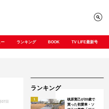
ュー
ランキング
BOOK
TV LIFE最新号
ランキング
槙原寛己が20歳で
1
月07日
買った初愛車・ソ