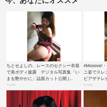
今、あなたにオススメ
ちとせよしの、レースのセクシー衣装
#Mooov
で美ボディ披露 デジタル写真集「い
ニ姿でスレ
まを艶やかに」誌面カット公開 |...
ビアザテレビ
TV LIFE
TV LIFE