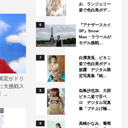
お、ランジェリー
姿で色白美ボデ…
『アナザースカイ
6
SP』Snow
Man・ラウールが
モデル挑戦…
白濱美兎、ビキニ
7
姿で色白美ボディ
披露 デジタル限
定写真集『純…
田篤宏がドリ
に大挑戦ス
似鳥沙也加、大胆
8
..
ビキニ姿で舌ペ
ロ デジタル写真
集「ブチ上げ極…
高崎かなみ、葡萄
9