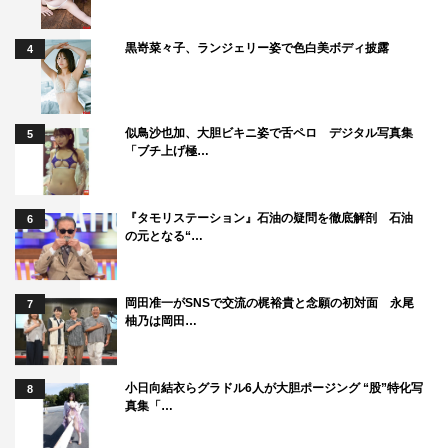
黒嵜菜々子、ランジェリー姿で色白美ボディ披露
4
似鳥沙也加、大胆ビキニ姿で舌ペロ デジタル写真集
5
「ブチ上げ極…
『タモリステーション』石油の疑問を徹底解剖 石油
6
の元となる“…
岡田准一がSNSで交流の梶裕貴と念願の初対面 永尾
7
柚乃は岡田…
小日向結衣らグラドル6人が大胆ポージング “股”特化写
8
真集「…