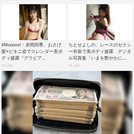
#Mooove!・赤間四季、おさげ
ちとせよしの、レースのセクシ
髪×ビキニ姿でスレンダー美ボ
ー衣装で美ボディ披露 デジタ
ディ披露『グラビア...
ル写真集「いまを艶やかに...
TV LIFE
TV LIFE