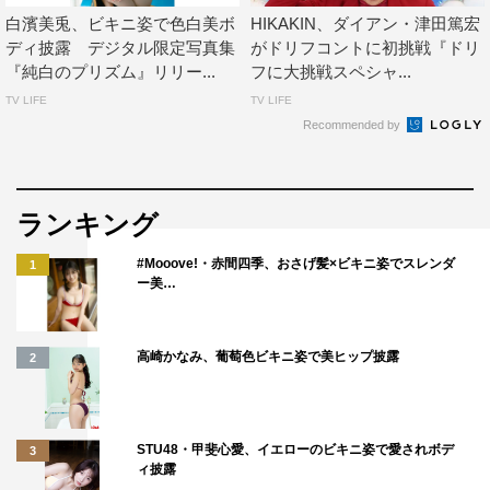
白濱美兎、ビキニ姿で色白美ボ
HIKAKIN、ダイアン・津田篤宏
ディ披露 デジタル限定写真集
がドリフコントに初挑戦『ドリ
『純白のプリズム』リリー...
フに大挑戦スペシャ...
TV LIFE
TV LIFE
Recommended by
ランキング
#Mooove!・赤間四季、おさげ髪×ビキニ姿でスレンダ
1
ー美…
高崎かなみ、葡萄色ビキニ姿で美ヒップ披露
2
STU48・甲斐心愛、イエローのビキニ姿で愛されボデ
3
ィ披露