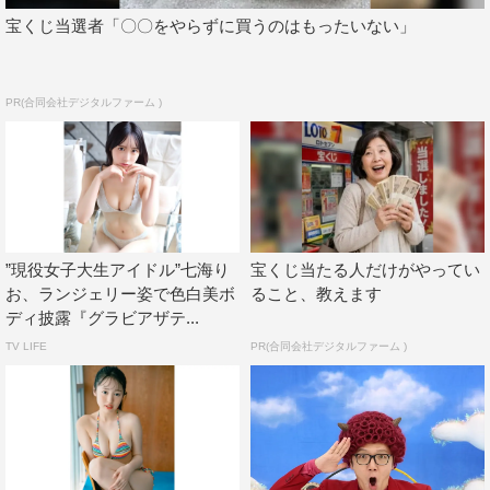
宝くじ当選者「〇〇をやらずに買うのはもったいない」
PR(合同会社デジタルファーム )
”現役女子大生アイドル”七海り
宝くじ当たる人だけがやってい
お、ランジェリー姿で色白美ボ
ること、教えます
ディ披露『グラビアザテ...
TV LIFE
PR(合同会社デジタルファーム )