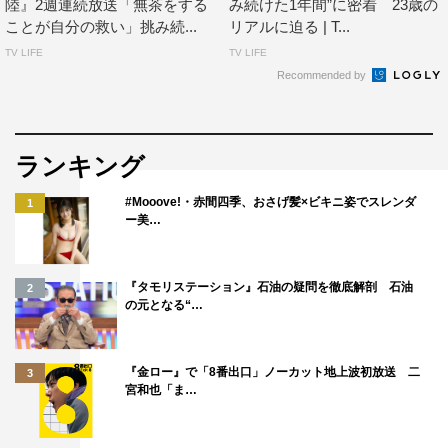
陸』2週連続放送「無茶をする
み続けた1年間”に密着 23歳の
ことが自分の救い」挑み続...
リアルに迫る | T...
TV LIFE
TV LIFE
Recommended by
ランキング
#Mooove!・赤間四季、おさげ髪×ビキニ姿でスレンダ
1
ー美…
『タモリステーション』石油の疑問を徹底解剖 石油
2
の元となる“…
『金ロー』で「8番出口」ノーカット地上波初放送 二
3
宮和也「ま…