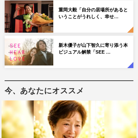
の就職を考えたこともあった。だから、いま応援してくれ
重岡大毅「自分の居場所があると
るファンを最も大切にしている。日常のファッションを包
いうことがうれしく、幸せ…
み隠さずインスタグラムに投稿し、女性を中心にフォロワ
ー数は490万を数える。
「20代は名残惜しいみたいな気持ちもあるけれど、30代
新木優子が山下智久に寄り添う本
の女性たちがとてもキラキラしているので早くそこにも行
ビジュアル解禁「SEE …
ってみたい」と軽やかに、しなやかに世界を駆ける新木の
20代最後の1年を追った。
＜プロフィール＞
今、あなたにオススメ
新木優子
1993年12月15日東京都生まれ。
スカウトをきっかけに2008年モデルデビュー。
2014年から「non-no」の専属モデルを8年間務める。
2020年、ディオールのジャパンアンバサダーに就任。
2021年にはベストジーニストを初受賞。