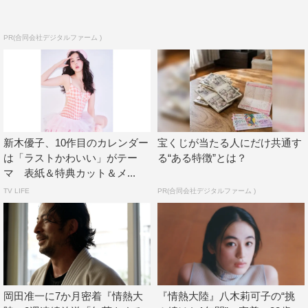
PR(合同会社デジタルファーム )
新木優子、10作目のカレンダー
宝くじが当たる人にだけ共通す
は「ラストかわいい」がテー
る“ある特徴”とは？
マ 表紙＆特典カット＆メ...
TV LIFE
PR(合同会社デジタルファーム )
岡田准一に7か月密着『情熱大
『情熱大陸』八木莉可子の“挑