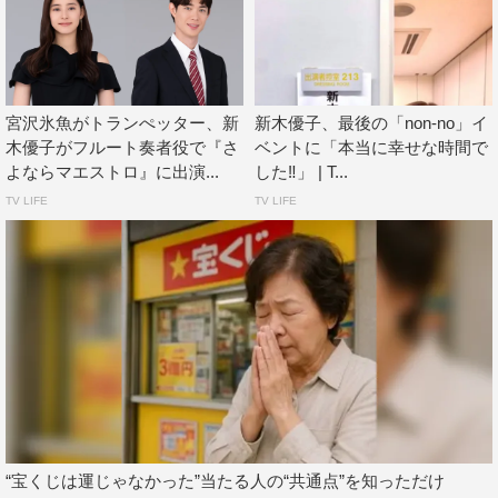
PKdHk1Q
©MBS
宮沢氷魚がトランぺッター、新
新木優子、最後の「non-no」イ
木優子がフルート奏者役で『さ
ベントに「本当に幸せな時間で
よならマエストロ』に出演...
した‼︎」 | T...
TV LIFE
TV LIFE
新木優子
“宝くじは運じゃなかった”当たる人の“共通点”を知っただけ