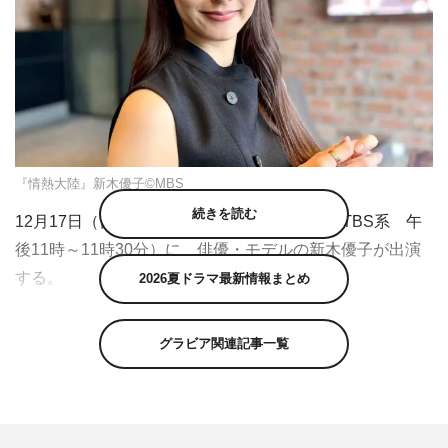
『情熱大陸』新木優子©MBS
続きを読む
12月17日（日）放送の『情熱大陸』（MBS／TBS系 午
後11時～11時30分）に、俳優・モデルの新木優子が出演
する。
2026夏ドラマ最新情報まとめ
モデルとしてのクールな表情が一転、屈託のない笑顔がは
グラビア関連記事一覧
じける。新木優子はいつも変幻自在だ。多くのファッショ
ン誌の表紙を飾り、世界的ブランド・ディオールのアンバ
サダーを務めるなど、モデルとしては引く手あまた。俳優
としての活躍も目覚ましく、今年は4本のドラマや映画に