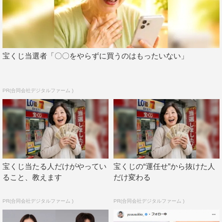
俳優としても ドラマ『CRISIS 公安機動捜査隊特捜班』で
「第8回コンフィデンスアワード・ドラマ賞」新人賞を受
賞。
推しはモーニング娘。
宝くじ当選者「〇〇をやらずに買うのはもったいない」
番組情報
PR(合同会社デジタルファーム )
『情熱大陸』
MBS／TBS系
2023年12月17日（日）午後11時～11時30分
番組HP：
https://www.mbs.jp/jounetsu/
番組Twitter：@jounetsu
宝くじ当たる人だけがやってい
宝くじの“運任せ”から抜けた人
Instagram：https://www.instagram.com/jounetsu_tairiku/
ること、教えます
だけ変わる
Facebook：
https://www.facebook.com/jounetsutairiku
YouTube：
PR(合同会社デジタルファーム )
PR(合同会社デジタルファーム )
https://www.youtube.com/channel/UChrwWDsptJWqbV_o