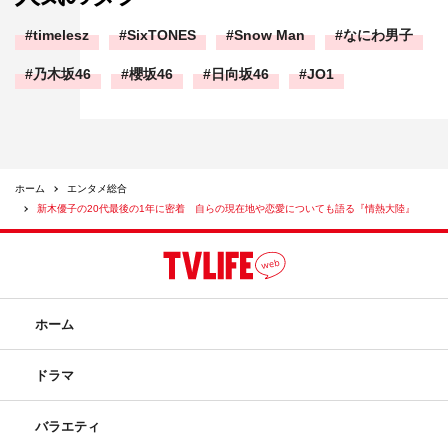
timelesz
SixTONES
Snow Man
なにわ男子
乃木坂46
櫻坂46
日向坂46
JO1
ホーム
エンタメ総合
新木優子の20代最後の1年に密着 自らの現在地や恋愛についても語る『情熱大陸』
ホーム
ドラマ
バラエティ