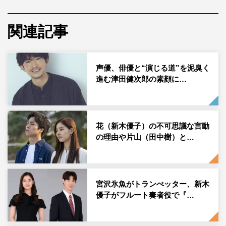
出演。世界配信の作品も多く、海外にもファンが増えてい
る。
関連記事
取材に入ったのは、2022年12月。29歳の誕生日を迎えた
ばかりだった。イ・ジェハン監督による日韓合作の配信映
声優、俳優と“演じる道”を泥臭く
画に参加した新木は、ろう者という難しい役どころに挑戦
進む津田健次郎の素顔に…
していた。言葉を発しない演技は初めて。耳が聞こえない
中でピアノを奏でるという、音を感じることを表現する難
しさにもがいていた。
花（新木優子）の不可思議な言動
別の作品の撮影では2カ月間、タイ・バンコクに滞在。現
の理由や片山（田中樹）と…
場とホテルを往復する毎日の中、滞在先のホテルに招き入
れてくれた。思いのほかリラックスしていた新木が語った
のは、自らの現在地や恋愛のこと。
宮沢氷魚がトランぺッター、新木
優子がフルート奏者役で『…
実は不遇の時代が長かったことはあまり知られていない新
木。オーディションに全て落ち、大学時代には一般企業へ