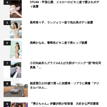
STU48・甲斐心愛、イエローのビキニ姿で愛されボデ
4
ィ披露
黒嵜菜々子、ランジェリー姿で色白美ボディ披露
5
高崎かなみ、葡萄色ビキニ姿で美ヒップ披露
6
小日向結衣らグラドル6人が大胆ポージング “股”特化写
7
真集「…
槙原寛己が20歳で買った初愛車・ソアラに興奮「デジ
8
タルパネル…
『博士ちゃん』伊藤沙莉が初登場 大好きな芦田愛菜
9