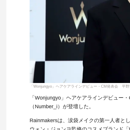
「Wonjungyo」ヘアケアラインデビュー・CM発表会 平
「Wonjungyo」ヘアケアラインデビュ
（Number_i）が登壇した。
Rainmakersは、涙袋メイクの第⼀⼈
ウォン・ジョンヨ監修のコスメブランド「W