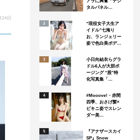
アラに興奮「デジ
タルパネル…
月24日
“現役女子大生ア
2
イドル”七海り
お、ランジェリー
姿で色白美ボデ…
小日向結衣らグラ
3
ドル6人が大胆ポ
ージング “股”特
化写真集「…
#Mooove!・赤間
4
四季、おさげ髪×
ビキニ姿でスレン
ダー美…
『アナザースカイ
5
SP』Snow