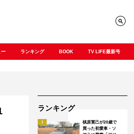
ュー
ランキング
BOOK
TV LIFE最新号
ランキング
1
槙原寛己が20歳で
1
買った初愛車・ソ