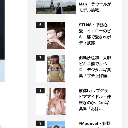
Man・ラウールが
モデル挑戦…
STU48・甲斐心
6
愛、イエローのビ
キニ姿で愛されボ
ディ披露
似鳥沙也加、大胆
7
ビキニ姿で舌ペ
ロ デジタル写真
集「ブチ上げ極…
軟体Iカップグラ
8
ビアアイドル・仲
根なのか、1st写
真集「おは…
、
#Mooove!・姫野
9
リ