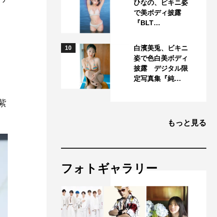
ひなの、ビキニ姿
で美ボディ披露
『BLT…
白濱美兎、ビキニ
10
姿で色白美ボディ
披露 デジタル限
定写真集『純…
日
紫
もっと見る
フォトギャラリー