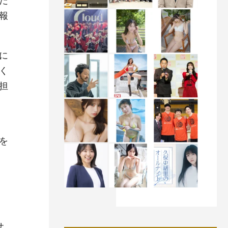
だ
報
に
く
担
を
り
サ