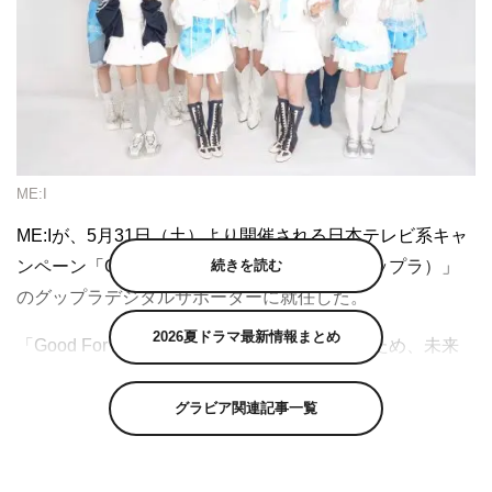
ME:I
ME:Iが、5月31日（土）より開催される日本テレビ系キャ
続きを読む
ンペーン「Good For the Planet ウィーク（グップラ）」
のグップラデジタルサポーターに就任した。
2026夏ドラマ最新情報まとめ
「Good For the Planet ウィーク」は、地球のため、未来
のために持続可能な取り組み＝「グップラ」なことを提案
し、視聴者と共に「地球のため、未来のため、より良い暮
グラビア関連記事一覧
らしのために今できること」を考えていくキャンペーン。
SDGs（持続可能な開発目標）の17項目を中心とした自然