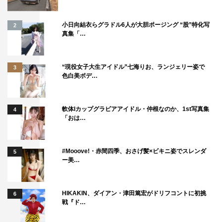
切ですが 毎日欠かさず行っている ルーティンがあれば教
えてください。
小日向結衣らグラドル6人が大胆ポージング “股”特化写
2
真集「…
RAN（ME:I）：私は歯磨き粉や食器洗い用の洗剤とかも
できるだけ少量で使うようにしています。また、お風呂の
“現役女子大生アイドル”七海りお、ランジェリー姿で
3
水をすぐに抜かないで 洗濯に使うなど無駄にならないよ
色白美ボデ…
うに生活しています。
◆2年目のデジタルサポーターにかける意気込み
軟体Iカップグラビアアイドル・仲根なのか、1st写真集
4
「おは…
RAN（ME:I）：2年目に突入して、さらに成長したME:Iで
今年も頑張らせていただきたいと思います！みんな頑張る
#Mooove!・赤間四季、おさげ髪×ビキニ姿でスレンダ
5
ぞ！
ー美…
「Good For the Planet ウィーク」（グップラ）
期間：2025年5月31日（土）～6月8日（日）9日間
HIKAKIN、ダイアン・津田篤宏がドリフコントに初挑
6
戦『ド…
＜出演者＞