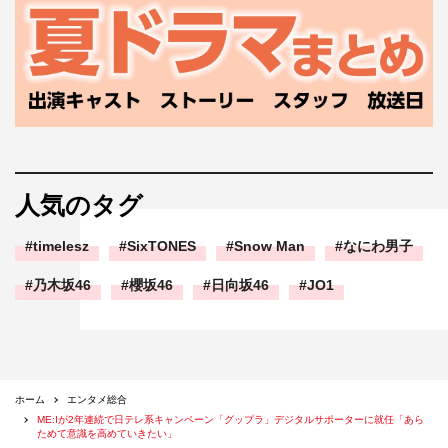
人気のタグ
timelesz
SixTONES
Snow Man
なにわ男子
乃木坂46
櫻坂46
日向坂46
JO1
ホーム
エンタメ総合
ME:Iが2年連続で日テレ系キャンペーン「グップラ」デジタルサポーターに就任「あら
ためて意識を高めていきたい」