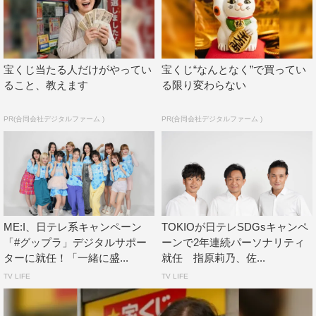
「アマモ」の苗をウィーク終了後に植えることで、動画を
見た一人一人のアクションが、実際にアマモを増やすこと
につながり、地球にいいことに貢献できる試みを実施す
宝くじ当たる人だけがやってい
宝くじ“なんとなく”で買ってい
る。
ること、教えます
る限り変わらない
動画では、グップラサイエンスサポーターの桝太一が先生
PR(合同会社デジタルファーム )
PR(合同会社デジタルファーム )
となり、グップラサポーターのカズレーザー、生見愛瑠、
永尾柚乃が生徒として参加し、アマモの重要性や役割が面
白く理解できる授業を展開するほか、ME:Iも自身の楽曲
「Click」と「MUSE」に合わせて、メンバーが「アマモ
の働き」をイメージした「ME:Iとゆらゆらアマモダンス」
ME:I、日テレ系キャンペーン
TOKIOが日テレSDGsキャンペ
を考案する。
「#グップラ」デジタルサポー
ーンで2年連続パーソナリティ
ターに就任！「一緒に盛...
就任 指原莉乃、佐...
ME:I コメント
TV LIFE
TV LIFE
◆グップラデジタルサポーターとして選ばれた感想や意気
込みは？