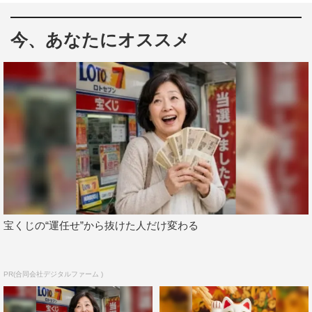
環境の保全や気候変動問題、健康と福祉、教育、貧困や飢
餓、ジェンダー平等など多岐にわたるテーマについて、情
今、あなたにオススメ
報・バラエティ・スポーツ・報道番組など「オール日テレ
系」で視聴者と共に考えていく。
今年のテーマは「地球にいいこと、人にいいこ
と。」。“地球にいいこと”という壮大なチャレンジを、“人
にいいこと”という身近な視点から見つめ直す。
このたび、昨年に引き続き、人気ガールズグループ・ME:I
が“グップラデジタルサポーター”に就任。SNSなどのデジ
タル面からウィークを盛り上げる。
宝くじの“運任せ”から抜けた人だけ変わる
また、今年のGood For the Planetでは、SDGsを考えると
ともに、視聴者にもアクションしてもらう企画として、
「これ見て！アマモを増やそう動画」をYouTubeで公開。
PR(合同会社デジタルファーム )
動画の再生回数に応じて、二酸化炭素を吸収・貯留して温
暖化の緩和に役立つとして、近年注目を集めている海草