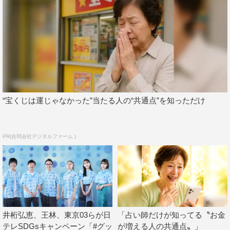
ME:I：去年はデビューの年にもかかわらずデジタルサポー
ターに就任させていただくことができて本当にうれしかっ
たのですが、1年たってまたこうした役を務めさせていた
だくことになって本当に光栄です。またあらためて意識を
高めていきたいなと思いました！頑張ります！
“宝くじは運じゃなかった”当たる人の“共通点”を知っただけ
◆昨年に続き2回目と聞いた時、どんな気持ちでした？
ME:I：あらためて環境に優しく、アーティストである前
PR(合同会社デジタルファーム )
に、地球に優しい人でありたいなと思いました。
◆「グップラ」は「地球にいいこと」「人にいいこと」を
指しますが、デジタルサポーターを務めてから生活が変化
した部分はありますか？
KEIKO（ME:I）：ゴミを出さないように意識しています。
井桁弘恵、王林、東京03らが日
「占い師だけが知ってる〝お金
テレSDGsキャンペーン「#グッ
が増える人の共通点〟」
最近、コーヒーが好きなんですが、マイタンブラーを買っ