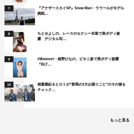
グップラサポーター：カズレーザー（メイプル超合金）、
『アナザースカイSP』Snow Man・ラウールがモデル
7
生見愛瑠、永尾柚乃
挑戦…
グップラサイエンスサポーター：桝太一
グップラデジタルサポーター：ME:I
ちとせよしの、レースのセクシー衣装で美ボディ披
8
グップラアナウンサー：水卜麻美、黒田みゆ、浦野モモ
露 デジタル写…
キャンペーン公式HP：
https://www.ntv.co.jp/goodfortheplanet/
#Mooove!・姫野ひなの、ビキニ姿で美ボディ披露
9
『BLT…
キャンペーン公式X：＠
GFP_week（
https://x.com/GFP_week
）
キャンペーン公式TikTok：＠
相葉雅紀＆ヒロミが“群馬の3大お困りごと”のその後を
10
チェック…
GFP_week（
https://www.tiktok.com/@gfp_week
）
©日本テレビ
もっと見る