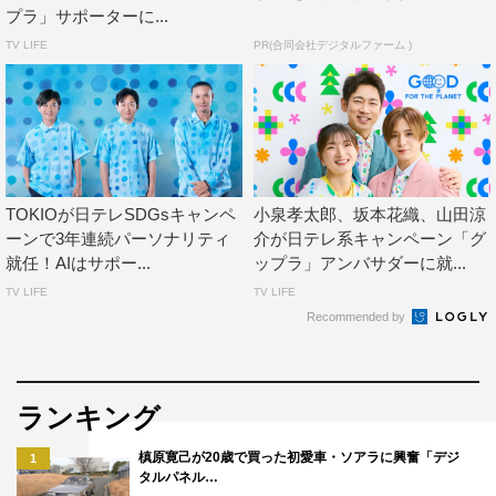
プラ」サポーターに...
て、それをいつも持ち歩いています。
TV LIFE
PR(合同会社デジタルファーム )
KOKONA（ME:I）：私も去年のグップラの活動がきっか
けで、タンブラーを使っています。
◆最近おすすめの地球にいいこと・グップラなことは？
SHIZUKU（ME:I）：ゴミの分別をすごく細かく分けてい
TOKIOが日テレSDGsキャンペ
小泉孝太郎、坂本花織、山田涼
て、プラスチックでもラベルとキャップは別々にすると
ーンで3年連続パーソナリティ
介が日テレ系キャンペーン「グ
か、細かい分別を毎日徹底して活動しています。
就任！AIはサポー...
ップラ」アンバサダーに就...
TV LIFE
TV LIFE
MOMONA（ME:I）：みんなで声をかけあってやっていま
Recommended by
す。それぞれ持っている知識が違うので、みんなが知って
いることを共有しあって、間違っていることがあれば「こ
れじゃないよ」と遠慮なく言って分別しています。マネー
ランキング
ジャーさんも含めて声をかけあってやっています。
槙原寛己が20歳で買った初愛車・ソアラに興奮「デジ
1
タルパネル…
◆グップラでは「今、できることを続けていく」ことが大