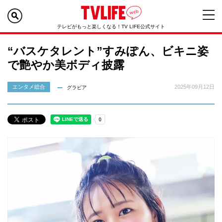
テレビがもっと楽しくなる！TV LIFE公式サイト
“バスケタレント”すみぽん、ビキニ姿
で艶やか美ボディ披露
エンタメ総合
2025年09月12日
グラビア