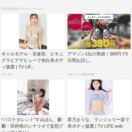
PR(合同会社デジタルファーム )
ギャルモデル・笹倉彩、ビキニ
アマゾン1位の実績！380円で5
グラビアデビューで色白美ボデ
日間お試し。
ィ披露 | TV LIF...
TV LIFE
PR(ハーブ健康本舗)
“バスケタレント”すみぽん、麒
星乃まりな、ランジェリー姿で
麟・田村裕のシナリオで妄想グ
美ボディ披露 | TV LIFE web