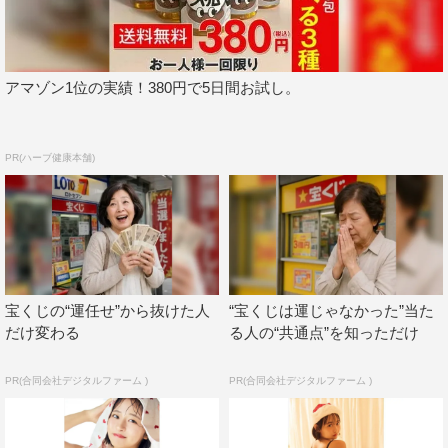
公式サイト「Smart FLASH」：
https://smart-flash.jp/
会員制サイト「FLASH Prime」：
https://flash-prime.jp/
アマゾン1位の実績！380円で5日間お試し。
PR(ハーブ健康本舗)
宝くじの“運任せ”から抜けた人
“宝くじは運じゃなかった”当た
だけ変わる
る人の“共通点”を知っただけ
PR(合同会社デジタルファーム )
PR(合同会社デジタルファーム )