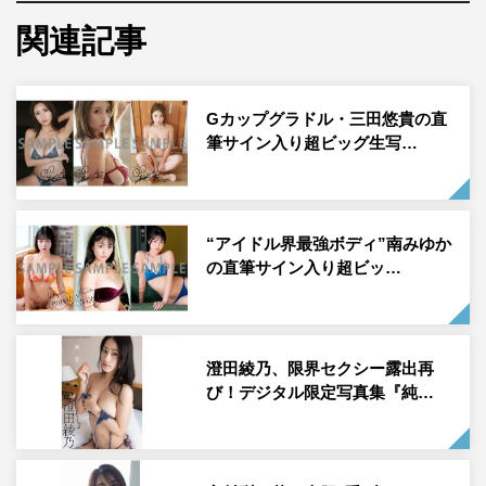
すみぽん（高倉菫）©光文社/週刊FLASH 写真◎佐々木大輔（SIGNO）
関連記事
Gカップグラドル・三田悠貴の直
筆サイン入り超ビッグ生写…
すみぽん（高倉菫）が、9月9日発売の「週刊FLASH」
（光文社）に登場した。
“アイドル界最強ボディ”南みゆか
バスケタレントとして活躍し、SNS総フォロワー数が200
の直筆サイン入り超ビッ…
万人超えのすみぽん（高倉菫）が「FLASH」の表紙巻頭
ページに登場。4種類のビキニに身を包み、かわいらしい
笑顔はもちろん、随所に見せる艶やかさが印象的なグラビ
澄田綾乃、限界セクシー露出再
アを7ページにわたって披露。また、同誌ではメイキング
び！デジタル限定写真集『純…
動画を収録した付録DVDも同封している。
すみぽん プロフィール