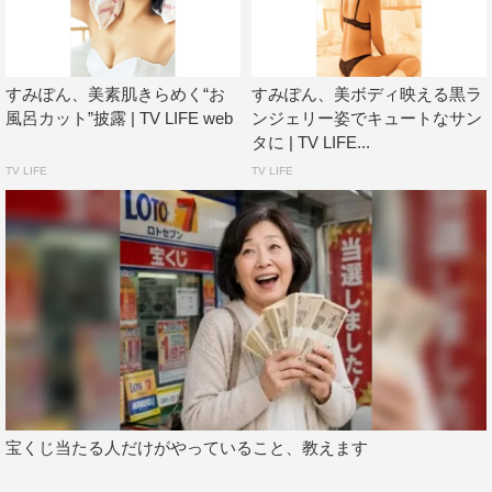
すみぽん、美素肌きらめく“お
すみぽん、美ボディ映える黒ラ
風呂カット”披露 | TV LIFE web
ンジェリー姿でキュートなサン
タに | TV LIFE...
TV LIFE
TV LIFE
宝くじ当たる人だけがやっていること、教えます