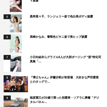
ィ披露
黒嵜菜々子、ランジェリー姿で色白美ボディ披露
5
高崎かなみ、葡萄色ビキニ姿で美ヒップ披露
6
小日向結衣らグラドル6人が大胆ポージング “股”特化写
7
真集「…
『博士ちゃん』伊藤沙莉が初登場 大好きな芦田愛菜
8
とのタッグで…
槙原寛己が20歳で買った初愛車・ソアラに興奮「デジ
9
タルパネル…