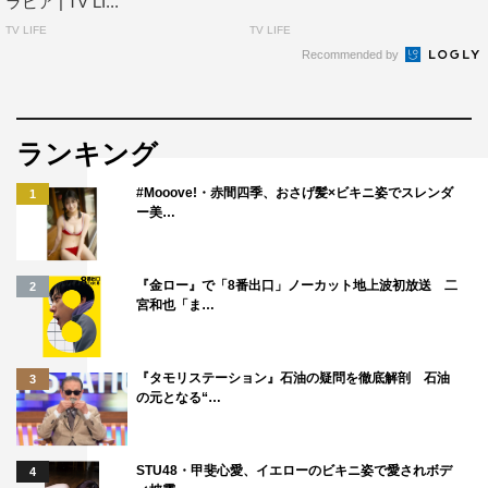
ラビア | TV LI...
TV LIFE
TV LIFE
Recommended by
ランキング
#Mooove!・赤間四季、おさげ髪×ビキニ姿でスレンダ
1
ー美…
『金ロー』で「8番出口」ノーカット地上波初放送 二
2
宮和也「ま…
『タモリステーション』石油の疑問を徹底解剖 石油
3
の元となる“…
STU48・甲斐心愛、イエローのビキニ姿で愛されボデ
4