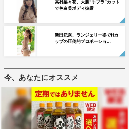
高村梨々花、大胆“手ブラ”カット
24歳。2001年8月12日生まれ。愛知県出身。T160・
で色白美ボディ披露
B79W54H80
バスケタレントとして活躍し、SNS総フォロワー数は200
万人超えを誇る。縦型ショートドラマアプリ「タテドラ」
新田妃奈、ランジェリー姿でHカ
で配信中の『Mr.都市伝説 関暁夫の裏都市伝説』で、新テ
ップの圧倒的プロポーショ…
ーマ「不動産業界の裏」に裏都市伝説ブローカーとして出
演。そのほか最新情報は、公式X（@su_n812）、公式
Instagram（@su_n812）をチェック。
今、あなたにオススメ
FLASHデジタル写真集 すみぽん（高倉菫）『君は太
陽』『僕のすべて』（光文社）が各電子書店で発売中。
「週刊FLASH」9月9日発売号
発売：光文社
発売日：毎週火曜日
特別定価：730円（税込み/9月9日（火）発売号）