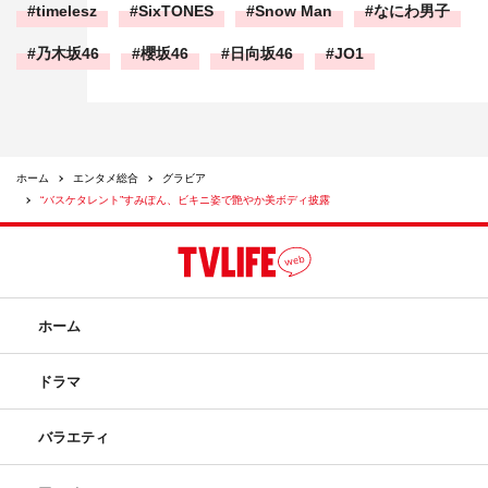
timelesz
SixTONES
Snow Man
なにわ男子
乃木坂46
櫻坂46
日向坂46
JO1
ホーム
エンタメ総合
グラビア
“バスケタレント”すみぽん、ビキニ姿で艶やか美ボディ披露
ホーム
ドラマ
バラエティ