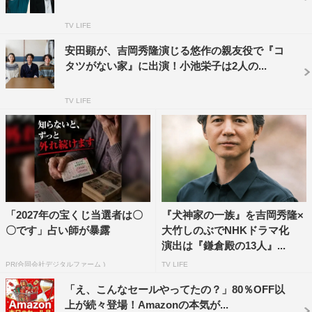
帆）に朗読屋という仕事を紹介され、老婦人・玲子（市原
悦子）に中也の詩を朗読する日々を送ることに。劇中で
TV LIFE
は、このマモルの詩の朗読が印象的で、記者からも秀隆の
安田顕が、吉岡秀隆演じる悠作の親友役で『コ
声について質問が。すると、秀隆は「自分ではいい声だと
タツがない家』に出演！小池栄子は2人の...
は思ってないんですけど…」と苦笑い。『Dr.コトー診療
所』のときに監督から「（『北の国から』の）純君のイメ
TV LIFE
ージが強すぎるから声を変えてほしい」と言われたそう
で、「そのとき初めて声の印象ってすごく重要なんだなと
思ったんです。心地いい芝居をしたいなと思うと、声は重
要な武器だと思っています」と語った。
山口発地域ドラマ『朗読屋』（BSプレミアム）は、1月
「2027年の宝くじ当選者は〇
『犬神家の一族』を吉岡秀隆×
18日（水）後10・00放送。
〇です」占い師が暴露
大竹しのぶでNHKドラマ化
演出は『鎌倉殿の13人』...
山口発地域ドラマ『朗読屋』
PR(合同会社デジタルファーム )
TV LIFE
放送日時：1月18日（水）
「え、こんなセールやってたの？」80％OFF以
放送局：BSプレミアム
上が続々登場！Amazonの本気が...