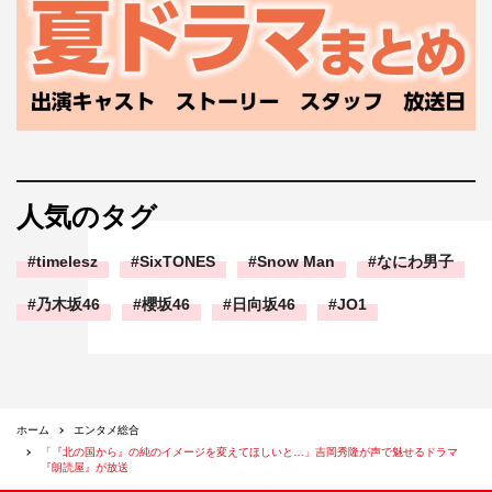
人気のタグ
timelesz
SixTONES
Snow Man
なにわ男子
乃木坂46
櫻坂46
日向坂46
JO1
ホーム
エンタメ総合
「『北の国から』の純のイメージを変えてほしいと…」吉岡秀隆が声で魅せるドラマ
『朗読屋』が放送