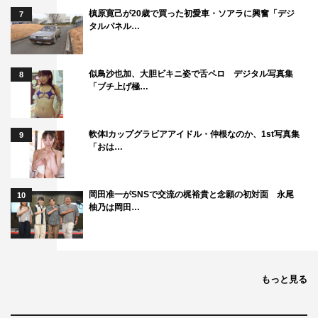
槙原寛己が20歳で買った初愛車・ソアラに興奮「デジ
7
タルパネル…
似鳥沙也加、大胆ビキニ姿で舌ペロ デジタル写真集
8
「ブチ上げ極…
軟体Iカップグラビアアイドル・仲根なのか、1st写真集
9
「おは…
岡田准一がSNSで交流の梶裕貴と念願の初対面 永尾
10
柚乃は岡田…
もっと見る