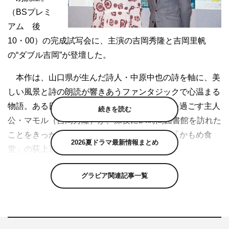
（BSプレミ
アム 後
10・00）の完成試写会に、主演の吉岡秀隆と吉岡里帆
の“ダブル吉岡”が登壇した。
本作は、山口県が生んだ詩人・中原中也の詩を軸に、美
しい風景と詩の朗読が響きあうファンタジックで心温まる
物語。ある日突然、妻に去られ眠れない日々を過ごす主人
続きを読む
公・マモル（吉岡秀隆）が、深夜に24時間図書館を訪れた
ことをきっかけに物語が動き始める。脚本は「かもめ食
2026夏ドラマ最新情報まとめ
堂」の荻上直子。
完成した作品に吉岡秀隆は、「荻上さんの書く1つひと
グラビア関連記事一覧
つのせりふと、何とも言えない優しい空間の中で、（中
原）中也の詩を優しく中和するようなドラマになったこと
がとてもうれしく思います」とコメント。荻上のファンだ
という吉岡里帆も、「物語が進むにつれて心がほぐれてい