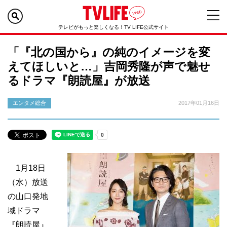
テレビがもっと楽しくなる！TV LIFE公式サイト
「『北の国から』の純のイメージを変
えてほしいと…」吉岡秀隆が声で魅せ
るドラマ『朗読屋』が放送
エンタメ総合
2017年01月16日
1月18日
（水）放送
の山口発地
域ドラマ
『朗読屋』