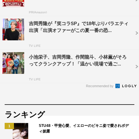
放送時間：後10・00～11・00
番組ホームページ：
PR(Amazon)
http://www.nhk.or.jp/yamaguchi/roudokuya/
吉岡秀隆が『笑コラSP』で18年ぶりバラエティ
出演「出演オファーがこの夏一番の恐...
＜スタッフ＆キャスト＞
脚本：荻上直子
TV LIFE
演出：関友太郎
小池栄子、吉岡秀隆、作間龍斗、小林薫がそろ
制作統括：中野信子
ってクランクアップ！「温かい現場で過ご...
出演：吉岡秀隆、吉岡里帆、緒川たまき、市川実日子、前
野朋哉、富岡英里子、山下真司、市原悦子
TV LIFE
Recommended by
ランキング
STU48・甲斐心愛、イエローのビキニ姿で愛されボデ
1
吉岡秀隆
吉岡里帆
ィ披露