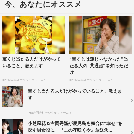
今、あなたにオススメ
くのが分かります。荻上さんの描かれる世界が少しファン
タジーと言いますか、夢物語のような別の空間に誘われて
いく、その作り方がすごく魅力的で美しいです」と脚本の
魅力を伝えた。
今回が初共演で「いつか会えるかもと思っていたら意外
と早く…（笑）」（吉岡秀隆）、「大大大先輩でまさかお
宝くじ当たる人だけがやって
“宝くじは運じゃなかった”当
会いできるとも思っていなかった…」（吉岡里帆）
いること、教えます
たる人の“共通点”を知っただ
と、“ダブル吉岡”の実現を喜び合った2人。吉岡里帆が撮
け
影中に「私は自信がない」「毎回この仕事を続けられるん
PR(合同会社デジタルファーム )
PR(合同会社デジタルファーム )
だろうかと思います」と悩みを打ち明けると、「僕もそう
宝くじ当たる人だけがやっていること、教えま
だよ。自信を持ってやっていないことのほうがいいんじゃ
す
ないかな」と吉岡秀隆からアドバイスをもらったことも明
PR(合同会社デジタルファーム )
かされた。
小芝風花＆吉岡秀隆が鹿児島を舞台に“幸せ”を
本作で24時間図書館を訪れたマモルは、ひとみ（吉岡里
探す男女役に 『この花咲くや』放送決...