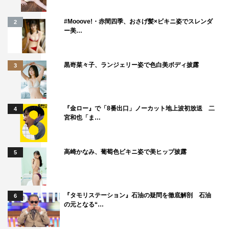
#Mooove!・赤間四季、おさげ髪×ビキニ姿でスレンダ
2
ー美…
黒嵜菜々子、ランジェリー姿で色白美ボディ披露
3
『金ロー』で「8番出口」ノーカット地上波初放送 二
4
宮和也「ま…
高崎かなみ、葡萄色ビキニ姿で美ヒップ披露
5
『タモリステーション』石油の疑問を徹底解剖 石油
6
の元となる“…