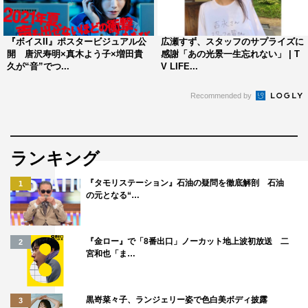
『ボイスII』ポスタービジュアル公
広瀬すず、スタッフのサプライズに
開 唐沢寿明×真木よう子×増田貴
感謝「あの光景一生忘れない」 | T
久が“音”でつ...
V LIFE...
Recommended by
ランキング
『タモリステーション』石油の疑問を徹底解剖 石油
1
の元となる“…
『金ロー』で「8番出口」ノーカット地上波初放送 二
2
宮和也「ま…
黒嵜菜々子、ランジェリー姿で色白美ボディ披露
3