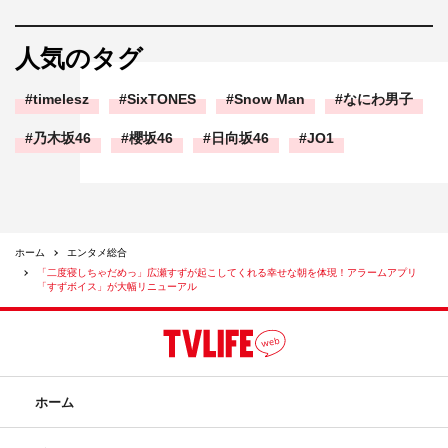
人気のタグ
timelesz
SixTONES
Snow Man
なにわ男子
乃木坂46
櫻坂46
日向坂46
JO1
ホーム
エンタメ総合
「二度寝しちゃだめっ」広瀬すずが起こしてくれる幸せな朝を体現！アラームアプリ
「すずボイス」が大幅リニューアル
ホーム