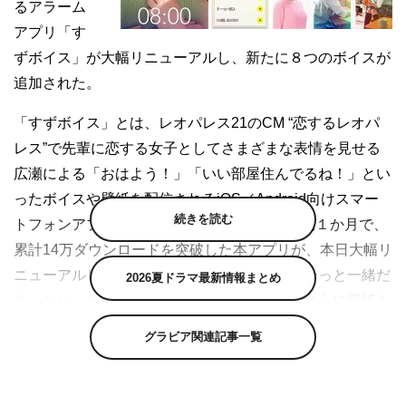
るアラーム
アプリ「す
ずボイス」が大幅リニューアルし、新たに８つのボイスが
追加された。
「すずボイス」とは、レオパレス21のCM “恋するレオパ
レス”で先輩に恋する女子としてさまざまな表情を見せる
広瀬による「おはよう！」「いい部屋住んでるね！」とい
ったボイスや壁紙を配信されるiOS／Android向けスマー
続きを読む
トフォンアプリ。2016年9月の提供開始から約１か月で、
累計14万ダウンロードを突破した本アプリが、本日大幅リ
ニューアルし「二度寝しちゃだめっ」「ずーーっと一緒だ
2026夏ドラマ最新情報まとめ
よ」といった可愛い８種類のボイスの追加、さらに壁紙も
変更された。合計10種類のボイス・壁紙ともにアラーム設
グラビア関連記事一覧
定できるほか、ボイスメッセージはいつでも再生可能とな
っている。