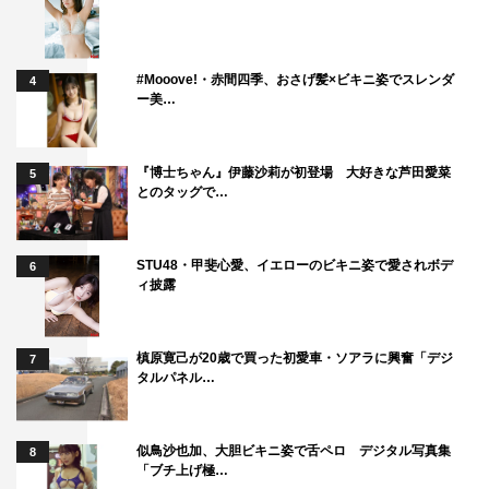
#Mooove!・赤間四季、おさげ髪×ビキニ姿でスレンダ
4
ー美…
『博士ちゃん』伊藤沙莉が初登場 大好きな芦田愛菜
5
とのタッグで…
STU48・甲斐心愛、イエローのビキニ姿で愛されボデ
6
ィ披露
槙原寛己が20歳で買った初愛車・ソアラに興奮「デジ
7
タルパネル…
似鳥沙也加、大胆ビキニ姿で舌ペロ デジタル写真集
8
「ブチ上げ極…