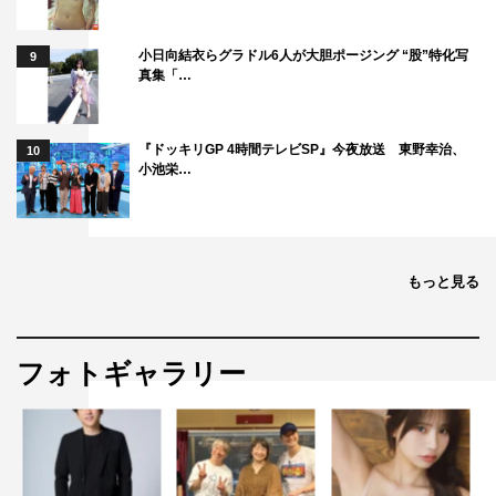
小日向結衣らグラドル6人が大胆ポージング “股”特化写
9
真集「…
『ドッキリGP 4時間テレビSP』今夜放送 東野幸治、
10
小池栄…
もっと見る
フォトギャラリー