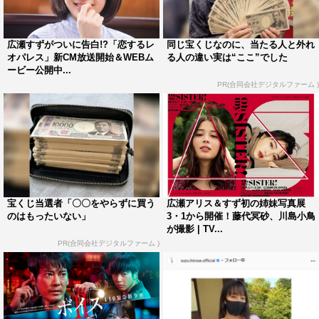
広瀬すずがついに告白!?「恋するレ
同じ宝くじなのに、当たる人と外れ
オパレス」新CM放送開始＆WEBム
る人の違い実は“ここ”でした
ービー公開中...
PR(合同会社デジタルファーム )
宝くじ当選者「〇〇をやらずに買う
広瀬アリス＆すず初の姉妹写真展
のはもったいない」
3・1から開催！藤代冥砂、川島小鳥
が撮影 | TV...
PR(合同会社デジタルファーム )