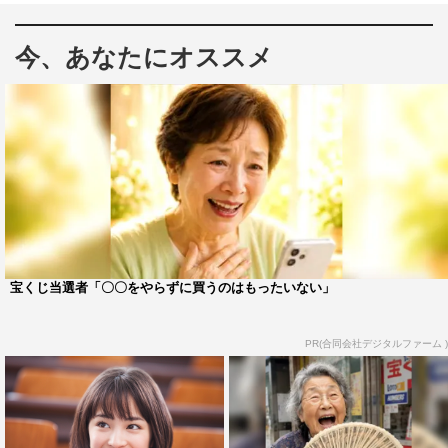
「すずボイス」紹介URL：
http://www.leopalace21.com/special/koi/suzuvoice/index.ht
今、あなたにオススメ
ml
広瀬すず
宝くじ当選者「〇〇をやらずに買うのはもったいない」
PR(合同会社デジタルファーム )