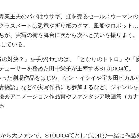
専業主夫のパパはウサギ、虹を売るセールスウーマンの
クラスメートは恐竜や折り紙のクマ、風船やロボット…
ちが、実写の街を舞台に次から次へと笑いを振りまく。
博している。
因縁の対決？」を手がけたのは、「となりのトトロ」や「
ューサーを務めた田中栄子が主宰するSTUDIO4℃。
といった劇場作品をはじめ、ケン・イシイや宇多田ヒカル
妻物語」などの実写作品にも参加するなど、ジャンルを
優秀アニメーション作品賞やファンタジア映画祭（カナ
る。
から大ファンで、STUDIO4℃としてはぜひ一緒に作品