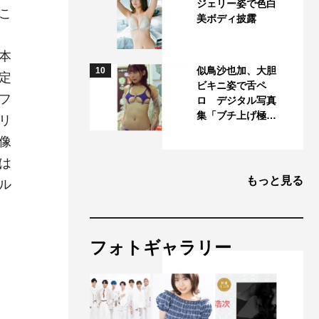
ジェリー姿で色白
こ
美ボディ披露
本
似鳥沙也加、大胆
10
定
ビキニ姿で舌ペ
フ
ロ デジタル写真
集「ブチ上げ極…
リ
像
は
もっと見る
ル
フォトギャラリー