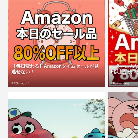
【毎日変わる】Amazonタイムセールが見
「え、こんな
逃せない！
F以上が続々登
PR(Amazon)
PR(Amazon)