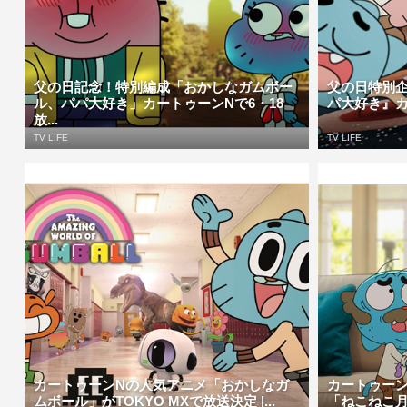
父の日記念！特別編成「おかしなガムボー
父の日特別
ル、パパ大好き」カートゥーンNで6・18
パ大好き』カー
放...
TV LIFE
TV LIFE
カートゥーンNの人気アニメ「おかしなガ
カートゥーン
ムボール」がTOKYO MXで放送決定 |...
「ねこねこ月