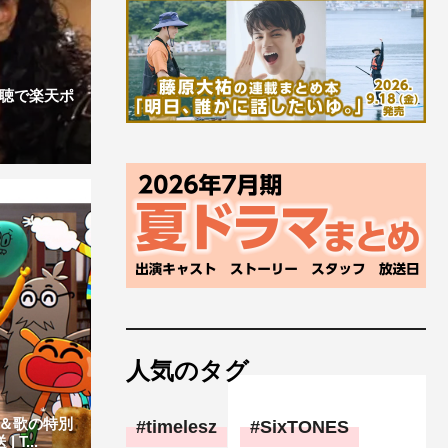
視聴で楽天ポ
人気のタグ
＆歌の特別
timelesz
SixTONES
T...