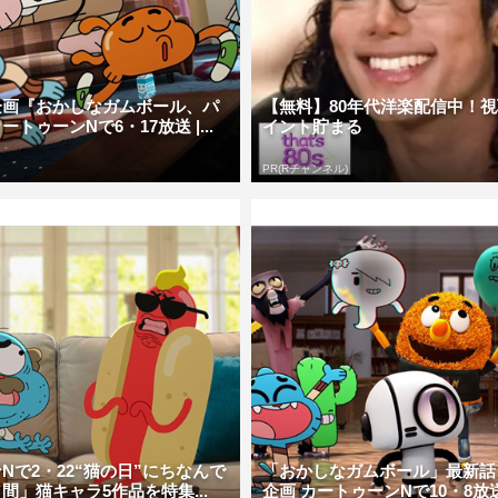
企画『おかしなガムボール、パ
【無料】80年代洋楽配信中！
トゥーンNで6・17放送 |...
イント貯まる
PR(Rチャンネル)
Nで2・22“猫の日”にちなんで
「おかしなガムボール」最新話
間」猫キャラ5作品を特集...
企画 カートゥーンNで10・8放送 | 