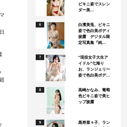
ビキニ姿でスレン
ダー美…
マ
白濱美兎、ビキニ
6
姿で色白美ボディ
日
披露 デジタル限
定写真集『純…
魔
“現役女子大生ア
7
イドル”七海り
お、ランジェリー
ら
姿で色白美ボデ…
超
高崎かなみ、葡萄
8
色ビキニ姿で美ヒ
ップ披露
黒嵜菜々子、ラン
9
を