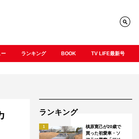
ュー
ランキング
BOOK
TV LIFE最新号
ランキング
カ
槙原寛己が20歳で
1
買った初愛車・ソ