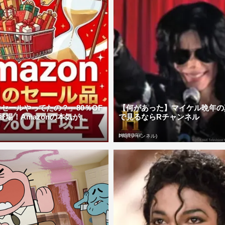
セールやってたの？」80％OF
【何があった】マイケル晩年の
場！Amazonの本気が...
で見るならRチャンネル
PR(Rチャンネル)