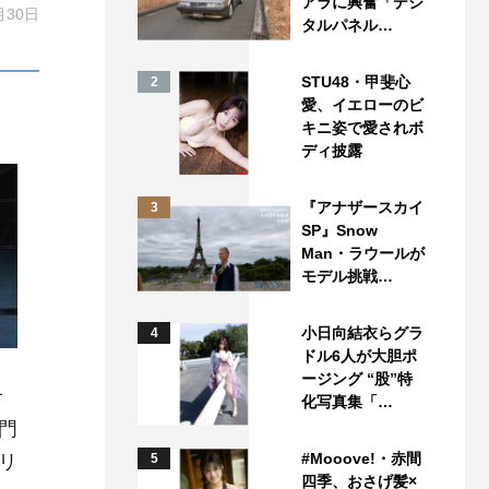
アラに興奮「デジ
月30日
タルパネル…
STU48・甲斐心
2
愛、イエローのビ
キニ姿で愛されボ
ディ披露
『アナザースカイ
3
SP』Snow
Man・ラウールが
モデル挑戦…
小日向結衣らグラ
4
ドル6人が大胆ポ
ージング “股”特
せ
化写真集「…
門
#Mooove!・赤間
リ
5
四季、おさげ髪×