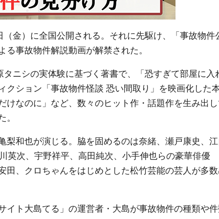
8日（金）に全国公開される。それに先駆け、「事故物件
よる事故物件解説動画が解禁された。
松原タニシの実体験に基づく著書で、「恐すぎて部屋に入
ィクション「事故物件怪談 恐い間取り」を映画化した
だけなのに」など、数々のヒット作・話題作を生み出し
た。
亀梨和也が演じる。脇を固めるのは奈緒、瀬戸康史、江
瀧川英次、宇野祥平、高田純次、小手伸也らの豪華俳優
安田、クロちゃんをはじめとした松竹芸能の芸人が多数
サイト大島てる」の運営者・大島が事故物件の種類や件