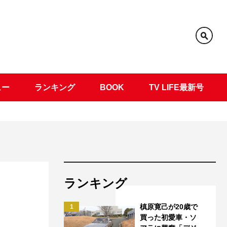
ュー
ランキング
BOOK
TV LIFE最新号
ランキング
件
槙原寛己が20歳で
1
買った初愛車・ソ