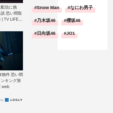
生配信に挑
Snow Man
なにわ男子
談 恐い間取
TV LIFE w
乃木坂46
櫻坂46
日向坂46
JO1
故物件 恐い間
ランキング第
 web
 by