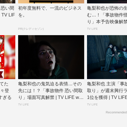
 恐い間
初年度無料で、一流のビジネス
亀梨和也が恐怖の
V LIF
を。
む…！「事故物件怪
り」本予告映像解禁 | 
e...
PR(クレディセゾン)
TV LIFE
てた
亀梨和也の鬼気迫る表情…その
亀梨和也 主演「事
続々登
先には！？「事故物件 恐い間取
取り」が週末興行
すぎる
り」場面写真解禁 | TV LIFE w
1位を獲得 | TV LIFE
e...
TV LIFE
TV LIFE
Recommended