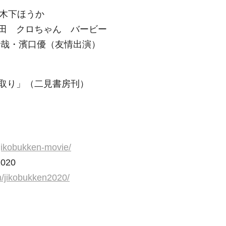
 木下ほうか
田 クロちゃん バービー
晋哉・濱口優（友情出演）
取り」（二見書房刊）
/jikobukken-movie/
2020
m/jikobukken2020/