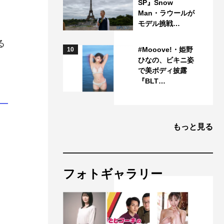
SP』Snow
Man・ラウールが
モデル挑戦…
る
#Mooove!・姫野
10
ひなの、ビキニ姿
で美ボディ披露
『BLT…
もっと見る
フォトギャラリー