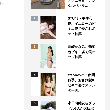
アラに興奮「デジ
月26日
タルパネル…
STU48・甲斐心
2
愛、イエローのビ
キニ姿で愛されボ
ディ披露
高崎かなみ、葡萄
3
色ビキニ姿で美ヒ
ップ披露
#Mooove!・赤間
4
四季、おさげ髪×
ビキニ姿でスレン
ダー美…
小日向結衣らグラ
5
ドル6人が大胆ポ