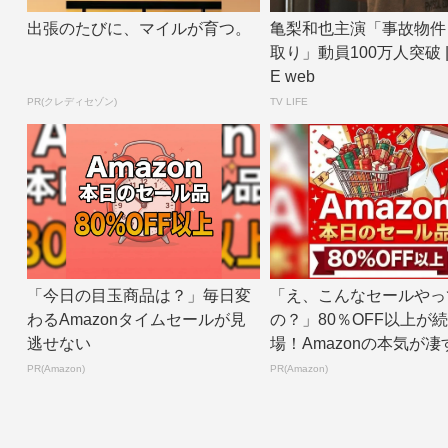
出張のたびに、マイルが育つ。
亀梨和也主演「事故物件
取り」動員100万人突破 | T
E web
PR(クレディセゾン)
TV LIFE
「今日の目玉商品は？」毎日変
「え、こんなセールやっ
わるAmazonタイムセールが見
の？」80％OFF以上が
逃せない
場！Amazonの本気が凄
PR(Amazon)
PR(Amazon)