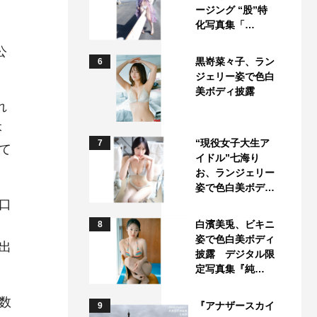
ージング “股”特
化写真集「…
公
黒嵜菜々子、ラン
6
ジェリー姿で色白
美ボディ披露
れ
本
“現役女子大生ア
7
て
イドル”七海り
お、ランジェリー
姿で色白美ボデ…
口
白濱美兎、ビキニ
8
姿で色白美ボディ
出
披露 デジタル限
定写真集『純…
数
『アナザースカイ
9