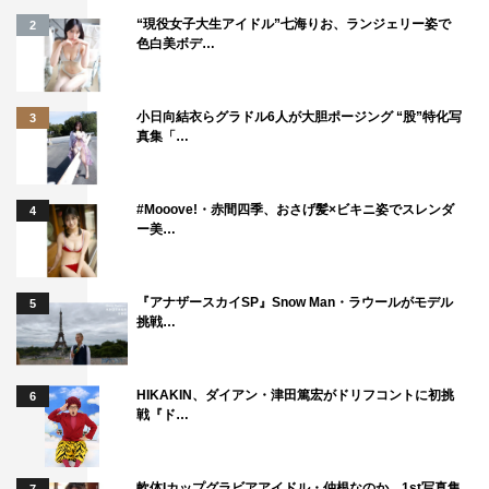
“現役女子大生アイドル”七海りお、ランジェリー姿で
2
＜WEB＞
色白美ボデ…
公式サイト：https://uchu-ichi.jp/
小日向結衣らグラドル6人が大胆ポージング “股”特化写
3
©2020『宇宙でいちばんあかるい屋根』製作委員会
真集「…
#Mooove!・赤間四季、おさげ髪×ビキニ姿でスレンダ
4
ー美…
伊藤健太郎
桃井かおり
清原果耶
『アナザースカイSP』Snow Man・ラウールがモデル
5
挑戦…
HIKAKIN、ダイアン・津田篤宏がドリフコントに初挑
6
戦『ド…
軟体Iカップグラビアアイドル・仲根なのか、1st写真集