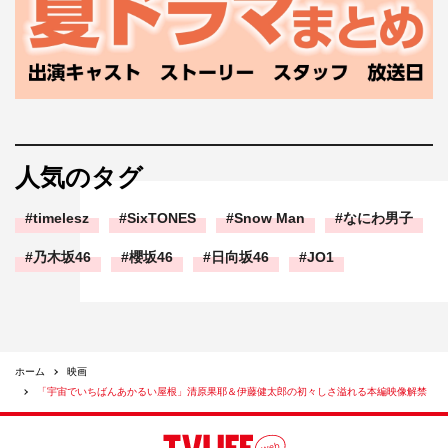
人気のタグ
timelesz
SixTONES
Snow Man
なにわ男子
乃木坂46
櫻坂46
日向坂46
JO1
ホーム
映画
「宇宙でいちばんあかるい屋根」清原果耶＆伊藤健太郎の初々しさ溢れる本編映像解禁