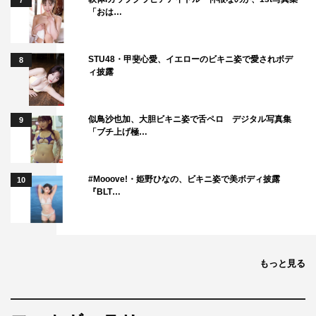
7
「おは…
STU48・甲斐心愛、イエローのビキニ姿で愛されボデ
8
ィ披露
似鳥沙也加、大胆ビキニ姿で舌ペロ デジタル写真集
9
「ブチ上げ極…
#Mooove!・姫野ひなの、ビキニ姿で美ボディ披露
10
『BLT…
もっと見る