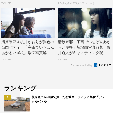
TV LIFE
PR(合同会社デジタルファーム )
「宇宙でいちばんあかるい屋根」
全国公開中
出演：清原果耶
伊藤健太郎、水野美紀、山中崇、醍醐虎汰朗、坂井真紀、
清原果耶＆桃井かおりが異色の
清原果耶「宇宙でいちばんあか
吉岡秀隆
凸凹バディ！「宇宙でいちばん
るい屋根」新場面写真解禁！藤
桃井かおり
あかるい屋根」場面写真解...
井道人がキャスティング秘...
TV LIFE
TV LIFE
主題歌：清原果耶「今とあの頃の僕ら」（カラフルレコー
Recommended by
ズ／ビクター）
作詞・作曲・プロデュース：Cocco
脚本・監督：藤井道人
ランキング
原作：野中ともそ「宇宙でいちばんあかるい屋根」（光文
槙原寛己が20歳で買った初愛車・ソアラに興奮「デジ
1
社文庫刊）
タルパネル…
配給：KADOKAWA