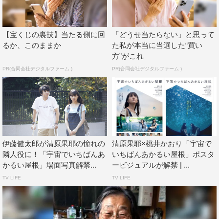
りの間に流れているのはどこか心地よい空気だ。
亨は「つばめちゃんが毎日来てくれるからかなり良くなっ
【宝くじの裏技】当たる側に回
「どうせ当たらない」と思って
ててさ、もうすぐ松葉杖になれるっぽいんだよね」と爽や
るか、このままか
た私が本当に当選した“買い
かな表情で語りかける。そして、彼の趣味であるバンジョ
方”がこれ
ーもまた弾けるようになるかもしれないということを知
PR(合同会社デジタルファーム )
PR(合同会社デジタルファーム )
り、嬉しそうに声を上げるつばめの様子が収められた。
話題作「今日から俺は‼劇場版」では強烈なキャラクター
を演じている伊藤。今作では大学生役を演じているが、
「いわゆる普通の人の役は逆に難しかったですが、昔近所
にいたかっこいい兄ちゃんのことを思い出して、『なんで
伊藤健太郎が清原果耶の憧れの
清原果耶×桃井かおり「宇宙で
あの時あんなかっこよく見えてたんだろう』って考えてみ
隣人役に！「宇宙でいちばんあ
いちばんあかるい屋根」ポスタ
かるい屋根」場面写真解禁...
ービジュアルが解禁 | ...
たりしました」と、その役作りを振り返っている。
TV LIFE
TV LIFE
＜動画＞
「宇宙でいちばんあかるい屋根」本編映像～つばめと亨編