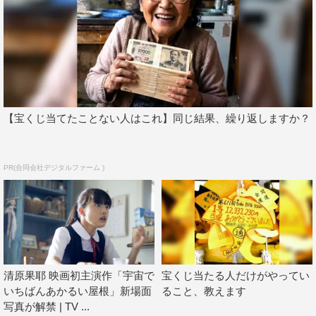
～
【宝くじ当てたことない人はこれ】同じ結果、繰り返しますか？
PR(合同会社デジタルファーム )
清原果耶 映画初主演作「宇宙で
宝くじ当たる人だけがやってい
いちばんあかるい屋根」新場面
ること、教えます
写真が解禁 | TV ...
＜作品情報＞