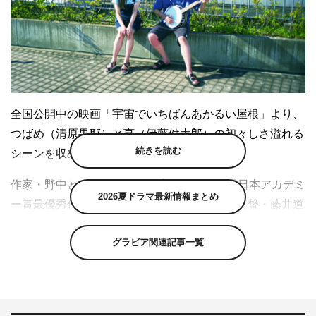
全国公開中の映画「宇宙でいちばんあかるい屋根」より、
つばめ（清原果耶）と亨（伊藤健太郎）の初々しさ溢れる
続きを読む
シーンを収めた本編映像が解禁された。
作家・野中ともその人気同名小説を、第43回日本アカデミ
2026夏ドラマ最新情報まとめ
ー賞最優秀作品賞を受賞した「新聞記者」の監督・藤井道
人が映画化した本作。主人公で14歳の少女・大石つばめを
グラビア関連記事一覧
演じるのは、本作が映画初主演となる清原。藤井監督とは
「デイアンドナイト」に続くタッグとなる。加えて、桃井
かおり、伊藤健太郎、吉岡秀隆、坂井真紀、水野美紀、山
中崇、醍醐虎汰朗など、実力派かつ注目のキャストが集結