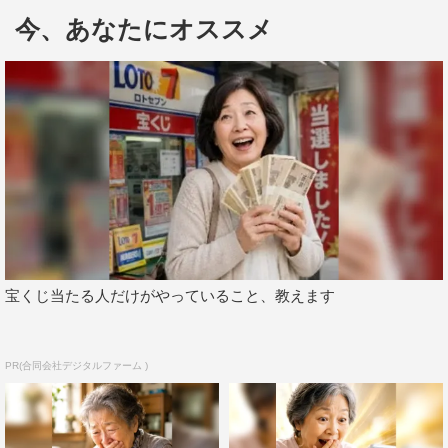
した。
今、あなたにオススメ
主題歌は、透明感のある歌声とその詞世界でファンの心を
掴む、シンガーソングライター・Coccoの書き下ろし楽曲
「今とあの頃の僕ら」。清原が伸びやかな歌声で、ヒロイ
ンの心の旅を歌い上げている。
この度、解禁されたのは、つばめと亨の初々しさ溢れる本
編映像。ある事故で入院をしている亨のもとへお見舞いに
行こうと準備を始める、つばめ。制服から着替え、結った
髪の毛をほどき、鏡に向かう表情はまさに恋する女の子
だ。
宝くじ当たる人だけがやっていること、教えます
「今日ね、亨くんに見せたいものがあるの。じゃん！」
と、自信満々に自作の水墨画を広げると、「かわいい牛だ
PR(合同会社デジタルファーム )
ね」と褒める亨。すると、つばめは気まずそうな表情で
「ねずみだけど…」と明かし、亨もとっさに謝るが、ふた