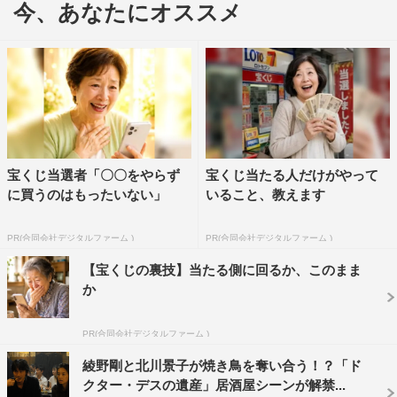
どれほど暗くとも』など、映像化が続いている。
今、あなたにオススメ
そんな数々の傑作を世に送り出す中山のクライム・サスペ
ンス小説・犬養隼人シリーズ「ドクター・デスの遺産」
が、待望の初映画化となった。
主人公で、警視庁捜査一課の検挙率No.1を誇る敏腕刑事・
犬養隼人役には綾野。犬養のバディで捜査一課の頭脳派
宝くじ当選者「〇〇をやらず
宝くじ当たる人だけがやって
No.1、冷静沈着な女性刑事・高千穂明日香役を北川、新米
に買うのはもったいない」
いること、教えます
刑事・沢田役を岡田健史が演じた。さらに、前野朋哉、青
山美郷、石黒賢ら実力派俳優たちが、犬養＆高千穂と同じ
PR(合同会社デジタルファーム )
PR(合同会社デジタルファーム )
警視庁敏腕捜査チームとして脇を固めている。
【宝くじの裏技】当たる側に回るか、このまま
か
監督は、「神様のカルテ」や『チェイス』など、人間ドラ
マからサスペンスまで幅広い作品で手腕を発揮してきた深
PR(合同会社デジタルファーム )
川栄洋。本作では、安楽死を手口とするドクター・デスと
綾野剛と北川景子が焼き鳥を奪い合う！？「ド
警視庁捜査一課No.1コンビの息もつかせぬ攻防戦をスリリ
クター・デスの遺産」居酒屋シーンが解禁...
ングに描き出した。