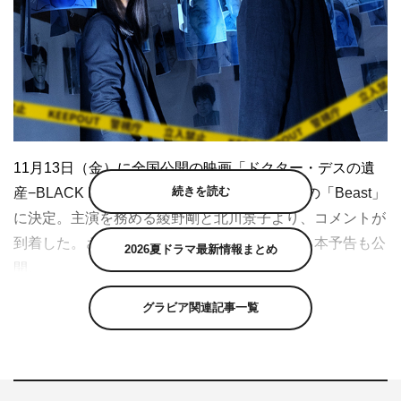
11月13日（金）に全国公開の映画「ドクター・デスの遺
続きを読む
産−BLACK FILE−」の主題歌が、[Alexandros]の「Beast」
に決定。主演を務める綾野剛と北川景子より、コメントが
到着した。さらに、今回が初の映像解禁となる本予告も公
2026夏ドラマ最新情報まとめ
開。
原作は、2010年に「さよならドビュッシー」で「このミ
グラビア関連記事一覧
ステリーがすごい！」大賞を受賞し、作家デビューした中
山七里の同名小説。今年デビュー10周年を迎え、「護られ
なかった者たちへ」やドラマ『セイレーンの懺悔』『夜が