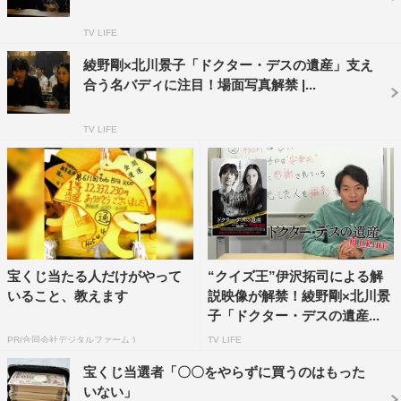
TV LIFE
初の映像解禁となった本予告で映し出されるのは、犬養と
高千穂が終末期の患者ばかりを襲う連続不審死事件の捜査
綾野剛×北川景子「ドクター・デスの遺産」支え
合う名バディに注目！場面写真解禁 |...
に挑んでいく姿。2人は、被害者を苦しませることなく安
らかな死を処方する“安楽死”という手口で殺人を繰り返
TV LIFE
す、「ドクター・デス」と呼ばれる連続殺人犯の存在に迫
っていく。
被害者遺族が口を揃えて「ドクター・デス」をかばう異様
な光景は、あたかも殺人が正当化されているかのような錯
覚を与え、ダークな映像と相まって、恐怖すら感じさせる
宝くじ当たる人だけがやって
“クイズ王”伊沢拓司による解
仕上がりだ。
いること、教えます
説映像が解禁！綾野剛×北川景
子「ドクター・デスの遺産...
PR(合同会社デジタルファーム )
TV LIFE
宝くじ当選者「〇〇をやらずに買うのはもった
いない」