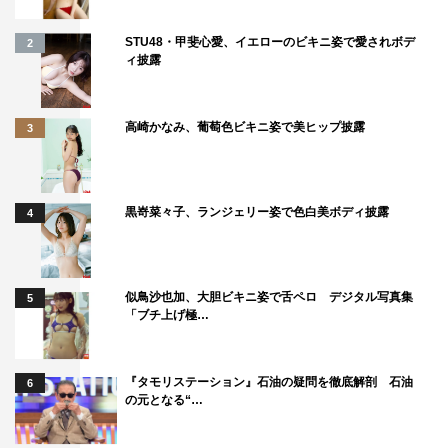
[Alexandros]自身も「映画もかなり激しくて、綾野さんも
STU48・甲斐心愛、イエローのビキニ姿で愛されボデ
2
ィ披露
北川さんもアグレッシブでものすごいアクションを披露し
ていて、その激しさに負けず劣らずな楽曲となっています
ので是非劇場で楽しんでいただければと思います」と、自
高崎かなみ、葡萄色ビキニ姿で美ヒップ披露
3
信をのぞかせている。3者のコメント全文は、次ページを
参照。
黒嵜菜々子、ランジェリー姿で色白美ボディ披露
4
驚きの結末が待つ、犯罪史に刻まれる禁断のクライム・サ
スペンス「ドクター・デスの遺産−BLACK FILE−」は、11
月13日（金）に全国公開となる。
似鳥沙也加、大胆ビキニ姿で舌ペロ デジタル写真集
5
「ブチ上げ極…
＜動画＞
本予告映像
『タモリステーション』石油の疑問を徹底解剖 石油
6
の元となる“…