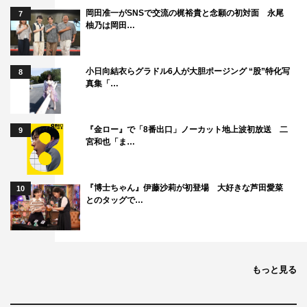
岡田准一がSNSで交流の梶裕貴と念願の初対面 永尾
7
柚乃は岡田…
小日向結衣らグラドル6人が大胆ポージング “股”特化写
8
真集「…
『金ロー』で「8番出口」ノーカット地上波初放送 二
9
宮和也「ま…
『博士ちゃん』伊藤沙莉が初登場 大好きな芦田愛菜
10
とのタッグで…
もっと見る
1
2
全文表示