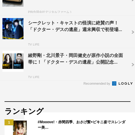
PR(合同会社デジタルファーム )
シークレット・キャストの怪演に絶賛の声！
「ドクター・デスの遺産」週末興収で初登場...
TV LIFE
綾野剛・北川景子・岡田健史が原作小説の全面
また、本作の主題歌に[Alexandros]による書き下ろし楽曲
帯に！「ドクター・デスの遺産」公開記念...
「Beast」が決定。彼らならではのハイスピードなロック
サウンドがスリルをさらに加速させ、物語を盛り上げる。
TV LIFE
Recommended by
楽曲について、綾野は「『Beast』を聴いた瞬間、この映
画の最後のピースが揃ったと確信しました。犬養が息を吹
き返し立ち上がる様に、高千穂が闇を切り裂き真実を導き
ランキング
出すように、語りきれなかった感情が溢れました」と熱い
#Mooove!・赤間四季、おさげ髪×ビキニ姿でスレンダ
1
思いを語った。北川も「最後のギターはまさにドクター・
ー美…
デスに迫る我々の心情そのものでした」と大絶賛。