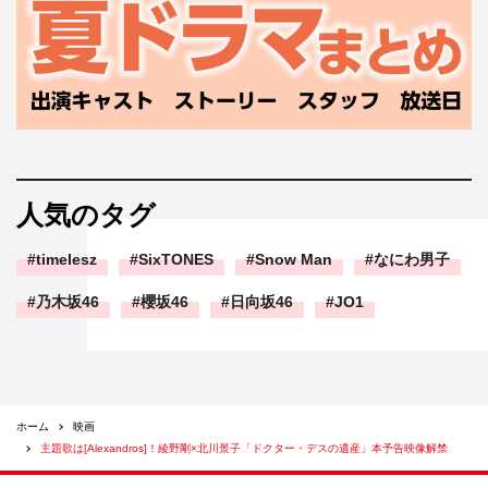
人気のタグ
timelesz
SixTONES
Snow Man
なにわ男子
乃木坂46
櫻坂46
日向坂46
JO1
ホーム
映画
主題歌は[Alexandros]！綾野剛×北川景子「ドクター・デスの遺産」本予告映像解禁