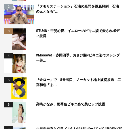
「夏、至るころ」
『タモリステーション』石油の疑問を徹底解剖 石油
2
2020年12月4日（金）全国順次ロードショー
の元となる“…
出演：倉悠貴 石内呂依 さいとうなり 安部賢一 杉野
希妃 大塚まさじ 高良健吾 リリー・フランキー 原日
STU48・甲斐心愛、イエローのビキニ姿で愛されボデ
3
ィ披露
出子
原案・監督：池田エライザ
#Mooove!・赤間四季、おさげ髪×ビキニ姿でスレンダ
4
配給・宣伝：キネマ旬報DD 映画24区
ー美…
＜ストーリー＞
『金ロー』で「8番出口」ノーカット地上波初放送 二
5
翔と泰我は福岡県田川市の高校3年生。子どもの頃からの
宮和也「ま…
親友で、ずっと一緒に和太鼓の訓練をしてきた。だが夏祭
りを前にしたある日、泰我が受験勉強に専念するから太鼓
高崎かなみ、葡萄色ビキニ姿で美ヒップ披露
6
を辞めると言い出す。それを聞いた翔は愕然としてしま
う。自分は何がしたいんだろう、どうしたらいいのかわか
らない。そんな翔の前にギターを背負った少女、都が現れ
小日向結衣らグラドル6人が大胆ポージング “股”特化写