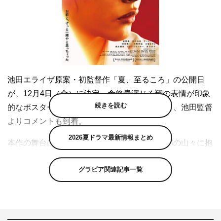
池田エライザ原案・初監督作「夏、至るころ」の公開日
が、12月4日（金）に決定。倉悠貴演じる翔の表情が印象
続きを読む
的なポスタービジュアルも解禁された。併せて、池田監督
よりコメントも到着。
2026夏ドラマ最新情報まとめ
本作の舞台は、福岡県田川市。緑あふれる故郷の山々に抱
かれながら、友情を育んできた男子高校生の翔と泰我が、
グラビア関連記事一覧
夏祭りを前に初めて自分の人生と向き合い、それぞれの一
歩を選びとる物語だ。