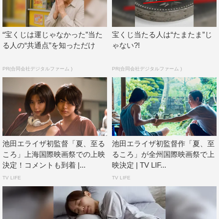
主人公の翔役には本作で映画初主演を果たす倉悠貴、泰我
役は本作がデビュー作となる新人・石内呂依。謎の少女・
都には数々のCMで人気沸騰中のさいとうなりと、フレッ
“宝くじは運じゃなかった”当た
宝くじ当たる人は“たまたま”じ
シュさ溢れる面々が個性豊かに熱演。そのほか、安部賢
る人の“共通点”を知っただけ
ゃない?!
一、杉野希妃、リリー・フランキー、原日出子、高良健
吾、大塚まさじなどの豪華俳優陣が脇を固めた。
PR(合同会社デジタルファーム )
PR(合同会社デジタルファーム )
池田エライザ初監督「夏、至る
池田エライザ初監督作「夏、至
ころ」上海国際映画祭での上映
るころ」が全州国際映画祭で上
決定！コメントも到着 |...
映決定 | TV LIF...
TV LIFE
TV LIFE