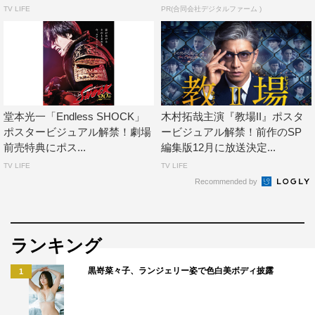
TV LIFE
PR(合同会社デジタルファーム )
堂本光一「Endless SHOCK」
木村拓哉主演『教場II』ポスタ
ポスタービジュアル解禁！劇場
ービジュアル解禁！前作のSP
前売特典にポス...
編集版12月に放送決定...
さらに「私は諦めてしまっていた青春を、素敵な役者陣が
TV LIFE
TV LIFE
見せてくれました。生まれてはじめての感情に触れた瞬間
Recommended by
に立ち会わせてもらえたことがなによりも幸せでした。こ
の機会に感謝しています」とこみ上げる思いを語るととも
に、穏やかで希望が湧いてくる映画ができたと自信をのぞ
ランキング
かせた。
黒嵜菜々子、ランジェリー姿で色白美ボディ披露
1
＜作品情報＞