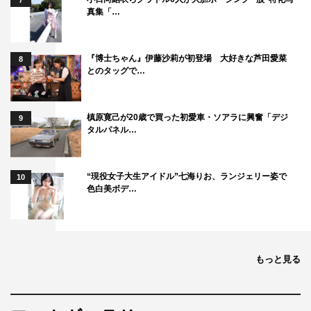
7
る……。
真集「…
＜WEB＞
『博士ちゃん』伊藤沙莉が初登場 大好きな芦田愛菜
公式サイト：
http://natsu-itarukoro.jp/
8
とのタッグで…
©2020「夏、至るころ」製作委員会
槙原寛己が20歳で買った初愛車・ソアラに興奮「デジ
9
タルパネル…
“現役女子大生アイドル”七海りお、ランジェリー姿で
10
色白美ボデ…
池田エライザ
もっと見る