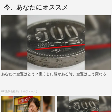
今、あなたにオススメ
2人が打ち鳴らす和太鼓の力強いリズムや、不思議な少
女・都（みやこ）が奏でるギターの旋律、3人が飛び込む
あなたの金運はどう？宝くじに縁がある時、金運はこう変わる
プールの水泡、青空を突き抜ける蝉の声、町を駆け抜ける
風に、音楽と映像…その編集に秀でたクリエイターとして
PR(合同会社デジタルファーム )
の池田の魅力が、あますところなく発揮された作品といえ
るだろう。