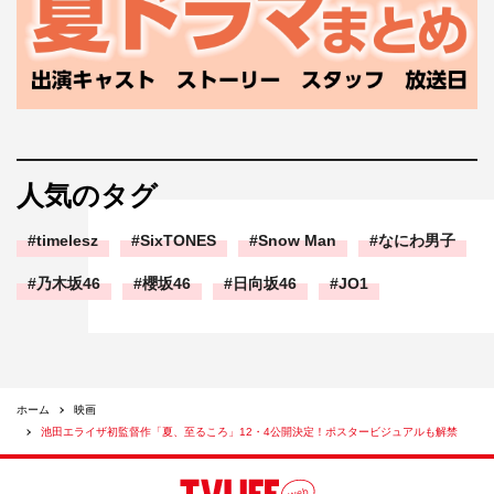
人気のタグ
timelesz
SixTONES
Snow Man
なにわ男子
乃木坂46
櫻坂46
日向坂46
JO1
ホーム
映画
池田エライザ初監督作「夏、至るころ」12・4公開決定！ポスタービジュアルも解禁