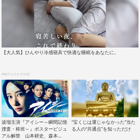
そしてこの度、本作の公開日が12月4日（金）に決定し、
ポスタービジュアルも解禁。赤色の背景に「お前と、ずっ
と一緒やと思っちょった」という切ない思いを表したコピ
ー、大きく映し出された翔の表情が印象的な仕上がりとな
っている。
【大人気】ひんやり冷感寝具で快適な睡眠をあなたに。
今回の発表にあたり、池田監督は「無邪気に夢を抱くこと
が、難しくなってきている昨今。時間が過ぎるたびに正体
PR(アイリスプラザ)
不明の焦りを感じる、このご時世を生きる若者に深く共感
しながらも、何かささやかな手助けは出来ないだろうかと
考え、この作品をつくりました」と本作を製作したきっか
けを明かす。
波瑠主演『アイシー～瞬間記憶
“宝くじは運じゃなかった”当た
捜査・柊班～』ポスタービジュ
る人の“共通点”を知っただけ
アル解禁 山本耕史、森本...