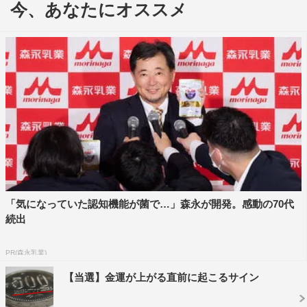
今、あなたにオススメ
ビジネスセンスでプロデューサー的立ち位置の金森さやか
役に梅澤が演じる。
解禁された第2弾予告映像では、本作の物語の中心となる
「巨大ロボット」“タロース”の姿からスタート。そして
「ロボット研究部」が登場し、共にロボットアニメを企画
するが、自由奔放な映像研のメンバーたちに“ロボ研”の小
野（板垣瑞生）らが「あいつらめんどくせぇやつらだった
ー!!」と悲しみの叫び声を上げる。
そんな中、浅草と水崎は金森に相談せず、音響部・百目鬼
「気になっていた認知機能が菌で…」森永が開発。感動の70代
（桜田ひより）と勝手に業務提携をすることに。さらに、
続出
道頓堀（小西桜子）率いる、大・生徒会の陰謀や、謎に包
まれる気象研究部・春子（浜辺美波）など、さまざまな問
PR(森永乳業)
題に追われる“電撃三人娘”が挑む大冒険に、ますます期待
【当選】金運が上がる直前に起こるサイン
が高まる映像となっている。