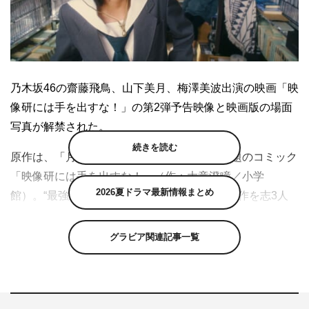
乃木坂46の齋藤飛鳥、山下美月、梅澤美波出演の映画「映
像研には手を出すな！」の第2弾予告映像と映画版の場面
写真が解禁された。
続きを読む
原作は、「月刊！スピリッツ」で連載中の話題のコミック
「映像研には手を出すな！」（作：大童澄瞳／小学
2026夏ドラマ最新情報まとめ
館）。“最強の世界”を夢見てアニメーション制作を志3人
の女子高校生の姿を、独特な世界観と共に描き出す。
グラビア関連記事一覧
作品のアイデアを次々と生み出す、極度の人見知りな主人
公・浅草みどり役を齋藤。超お嬢様でカリスマ読者モデル
ながらアニメーターを目指している天真爛漫な水崎ツバメ
役を山下。アニメに興味はないが金儲けの嗅覚と持ち前の