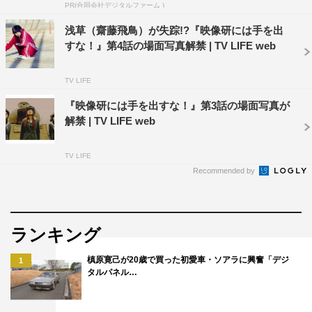
PR(合同会社デジタルファーム )
配給：東宝映像事業部
浅草（齋藤飛鳥）が失踪!?『映像研には手を出
すな！』第4話の場面写真解禁 | TV LIFE web
TV LIFE
『映像研には手を出すな！』第3話の場面写真が
解禁 | TV LIFE web
乃木坂46
山下美月
板垣瑞生
TV LIFE
桜田ひより
梅澤美波
浜辺美波
Recommended by
福本莉子
赤楚衛二
髙嶋政宏
ランキング
齋藤飛鳥
槙原寛己が20歳で買った初愛車・ソアラに興奮「デジ
1
タルパネル…