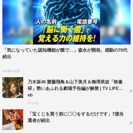
映画「映像研には手を出すな！」
「気になっていた認知機能が菌で…」森永が開発。感動の70代
2020年9月25日（金）より全国公開
続出
キャスト：齋藤飛鳥 山下美月 梅澤美波 小西桜子 グ
PR(森永乳業)
レイス・エマ 福本莉子 松﨑亮 桜田ひより 板垣瑞
乃木坂46 齋藤飛鳥＆山下美月＆梅澤美波「映像
生 赤楚衛二 鈴之助 出合正幸 松本若菜 山中聡 浜
研」勢いあふれる劇場予告編が解禁 | TV LIFE w
辺美波／髙嶋政宏
eb
TV LIFE
原作：大童澄瞳「映像研には手を出すな！」（小学館「月
刊！スピリッツ」連載中）
「宝くじを買う前に〇〇をするだけです」7億当
選者が続出
脚本・監督：英勉
主題歌：「ファンタスティック三色パン」乃木坂46