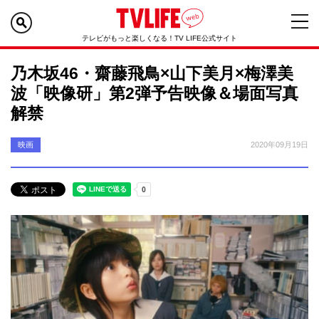
テレビがもっと楽しくなる！TV LIFE公式サイト
乃木坂46・齋藤飛鳥×山下美月×梅澤美
波「映像研」第2弾予告映像＆場面写真
解禁
映画
2020年09月19日