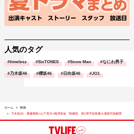
人気のタグ
timelesz
SixTONES
Snow Man
なにわ男子
乃木坂46
櫻坂46
日向坂46
JO1
ホーム
映画
乃木坂46・齋藤飛鳥×山下美月×梅澤美波「映像研」第2弾予告映像＆場面写真解禁