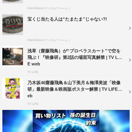
場面写真では、迫力満点の“タロース”や土砂降りの雨の中
PR(合同会社デジタルファーム )
で一人佇む浅草の姿など、さまざまなドラマが感じられる
宝くじ当たる人は“たまたま”じゃない?!
映像研メンバーたちの新カットが解禁。さらに、阿島九
（福本莉子）に追い詰められる晴子の姿など、映画から新
たに参加するキャストの姿も公開された。
PR(合同会社デジタルファーム )
映画「映像研には手を出すな！」第2弾予告
浅草（齋藤飛鳥）が“プロペラスカート”で空を
飛ぶ！『映像研』第2話の場面写真解禁 | TV LIF
E web
TV LIFE
乃木坂46齋藤飛鳥＆山下美月＆梅澤美波「映像
研」最新映像＆映画版ポスター解禁 | TV LIFE w
eb
TV LIFE