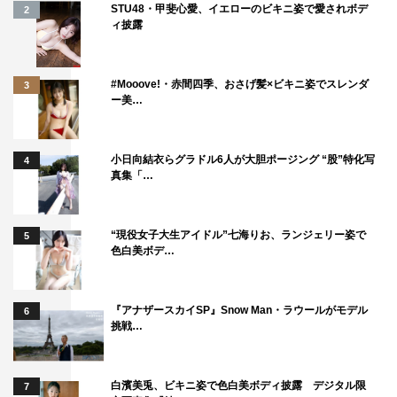
STU48・甲斐心愛、イエローのビキニ姿で愛されボデ
2
ィ披露
#Mooove!・赤間四季、おさげ髪×ビキニ姿でスレンダ
3
ー美…
小日向結衣らグラドル6人が大胆ポージング “股”特化写
4
真集「…
“現役女子大生アイドル”七海りお、ランジェリー姿で
5
色白美ボデ…
『アナザースカイSP』Snow Man・ラウールがモデル
6
挑戦…
白濱美兎、ビキニ姿で色白美ボディ披露 デジタル限
7