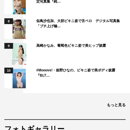
定写真集『純…
似鳥沙也加、大胆ビキニ姿で舌ペロ デジタル写真集
8
「ブチ上げ極…
高崎かなみ、葡萄色ビキニ姿で美ヒップ披露
9
#Mooove!・姫野ひなの、ビキニ姿で美ボディ披露
10
『BLT…
もっと見る
フォトギャラリー