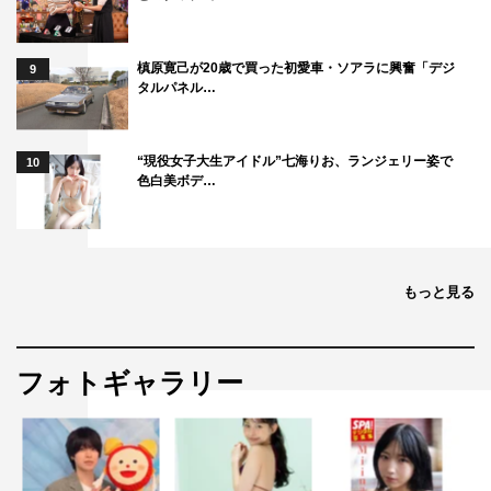
槙原寛己が20歳で買った初愛車・ソアラに興奮「デジ
9
タルパネル…
“現役女子大生アイドル”七海りお、ランジェリー姿で
10
色白美ボデ…
もっと見る
フォトギャラリー