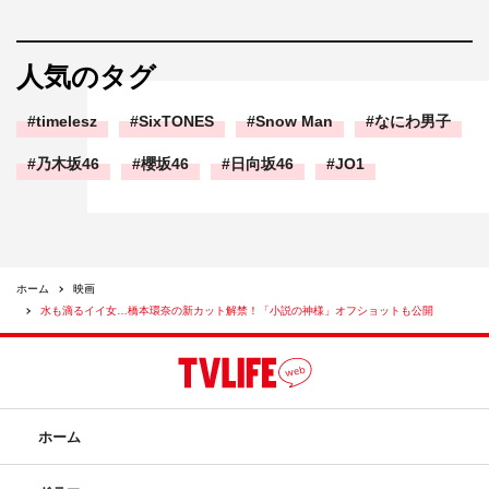
人気のタグ
timelesz
SixTONES
Snow Man
なにわ男子
乃木坂46
櫻坂46
日向坂46
JO1
ホーム
映画
水も滴るイイ女…橋本環奈の新カット解禁！「小説の神様」オフショットも公開
ホーム