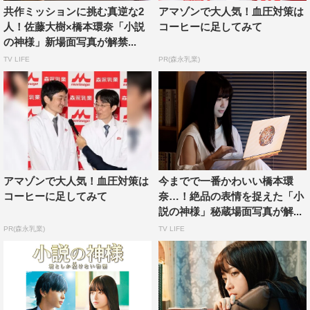
びるお茶目な橋本のオフショットも公開。知的で気が強い
共作ミッションに挑む真逆な2
アマゾンで大人気！血圧対策は
キャラクターの詩凪とのギャップに、思わず胸がときめい
人！佐藤大樹×橋本環奈「小説
コーヒーに足してみて
てしまうだろう。
の神様」新場面写真が解禁...
TV LIFE
PR(森永乳業)
アマゾンで大人気！血圧対策は
今までで一番かわいい橋本環
コーヒーに足してみて
奈…！絶品の表情を捉えた「小
説の神様」秘蔵場面写真が解...
PR(森永乳業)
TV LIFE
＜作品情報＞
「小説の神様 君としか描けない物語」