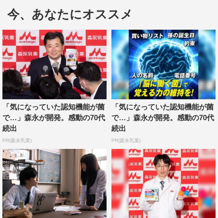
呼のベストセラー小説を映画化した本作。
今、あなたにオススメ
ナイーブで売れない小説家・千谷一也（佐藤大樹）と、秘
密を抱えたドSな小説家・小余綾詩凪（橋本環奈）の何も
かもが真逆な2人が、「一緒に大ベストセラーを生み出
す」という共作ミッションを課せられ、時に激しく反発し
合いながらも物語を作り始める青春ストーリーだ。
共作するにあたり、文章を一也、プロット部分を詩凪が担
「気になっていた認知機能が菌
「気になっていた認知機能が菌
当するという役割で小説を書き進めていく2人。今回解禁
で…」森永が開発。感動の70代
で…」森永が開発。感動の70代
続出
続出
されたカットは、傑作のプロットを思いついた詩凪が早く
PR(森永乳業)
PR(森永乳業)
一也に伝えたいという一心で、大雨の中を一也の家へと飛
び出した場面だ。びしょ濡れになりながらも駅で一也を待
つ詩凪の姿から、小説に対する純粋な熱い思いが感じられ
る印象的なカットとなっている。
また、カメラが回っていない時に、両手を上げて大雨を浴