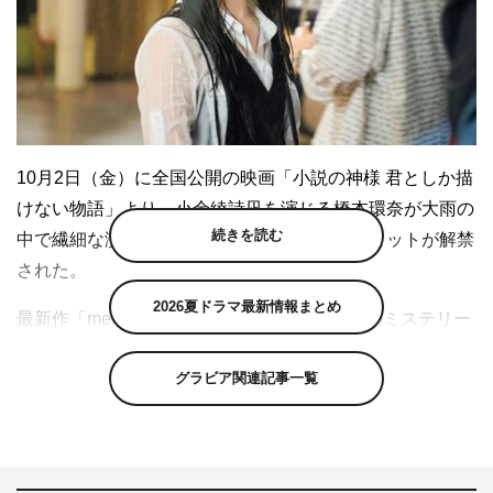
10月2日（金）に全国公開の映画「小説の神様 君としか描
けない物語」より、小余綾詩凪を演じる橋本環奈が大雨の
続きを読む
中で繊細な演技を魅せる、新カットとオフショットが解禁
された。
2026夏ドラマ最新情報まとめ
最新作「medium 霊媒探偵城塚翡翠」で「このミステリー
がすごい！2020年版」「2020本格ミステリー・ベスト
グラビア関連記事一覧
10」「2019ベストブック」「2019 SRミステリーの会ベ
スト10」「第20回本格ミステリ大賞」の5冠を受賞。さら
に「2020本屋大賞」「第41回吉川英治文学新人賞」へも
ノミネートされるという快挙を遂げた、気鋭作家・相沢沙