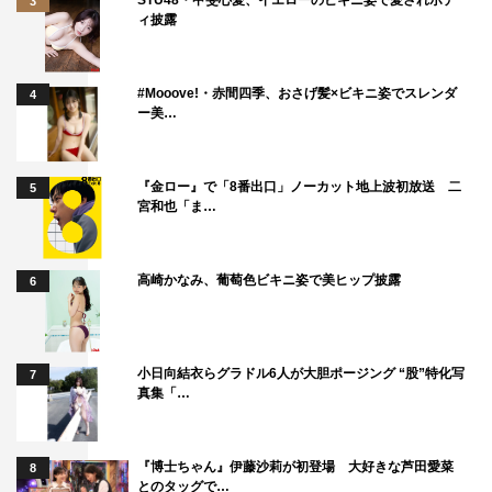
3
ィ披露
#Mooove!・赤間四季、おさげ髪×ビキニ姿でスレンダ
4
ー美…
佐藤大樹
橋本環奈
『金ロー』で「8番出口」ノーカット地上波初放送 二
5
宮和也「ま…
高崎かなみ、葡萄色ビキニ姿で美ヒップ披露
6
小日向結衣らグラドル6人が大胆ポージング “股”特化写
7
真集「…
『博士ちゃん』伊藤沙莉が初登場 大好きな芦田愛菜
8
とのタッグで…