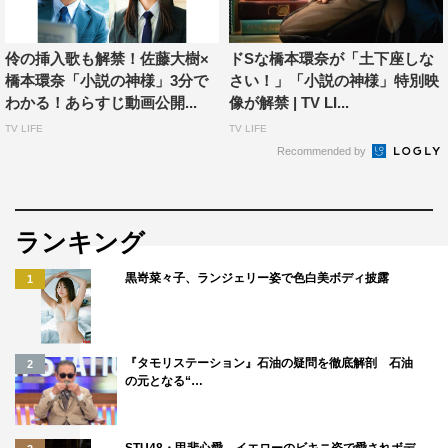
2020年10月2日（金）全国公開
伶の挿入歌も解禁！佐藤大樹×
ドSな橋本環奈が「土下座しな
出演：佐藤大樹（EXILE/FANTASTICS） 橋本環奈
橋本環奈「小説の神様」3分で
さい！」「小説の神様」特別映
佐藤流司 杏花 莉子 山本未來 片岡愛之助 和久井映
わかる！あらすじ動画公開...
像が解禁 | TV LI...
見
TV LIFE
TV LIFE
Recommended by
主題歌：『Call Me Sick』 伶（Sony Music Labels Inc.）
原作：相沢沙呼「小説の神様」（講談社タイガ刊）
監督：久保茂昭
ランキング
配給：HIGH BROW CINEMA
黒嵜菜々子、ランジェリー姿で色白美ボディ披露
1
＜WEB＞
公式サイト：
https://shokami.jp/
『タモリステーション』石油の疑問を徹底解剖 石油
2
の元となる“…
©2020映画「小説の神様」製作委員会
STU48・甲斐心愛、イエローのビキニ姿で愛されボデ