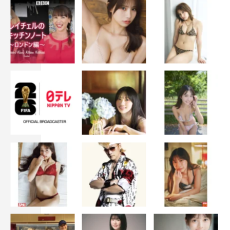
脚本・監督：堀江貴大
公式サイト：https://www.phantom-film.com/watatona/
公式 Twitter：
@watatona_2021
公式Instagram：@watatona_2021
©2021『先生、私の隣に座っていただけませんか？』製作
委員会
この記事の写真