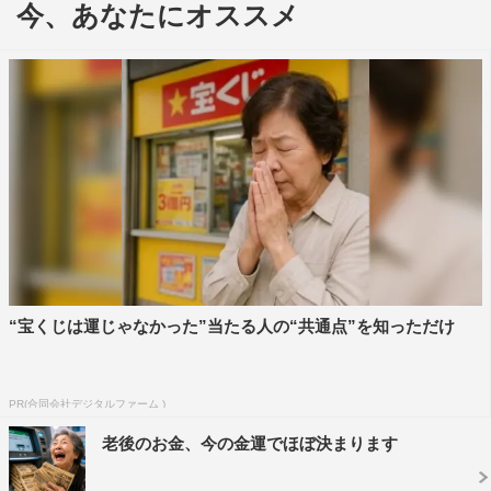
今、あなたにオススメ
“宝くじは運じゃなかった”当たる人の“共通点”を知っただけ
©2021「先生、私の隣に座っていただけませんか?」製作委員会
漫画家・佐和子（黒木）の新作漫画のテーマは「不倫」。
そこには、自分たちとよく似た夫婦の姿が描かれ、佐和子
PR(合同会社デジタルファーム )
の担当編集者・千佳（奈緒）と不倫をしていた俊夫（柄
老後のお金、今の金運でほぼ決まります
本）は、「もしかしたらバレたかもしれない！」と精神的
に追い詰められていく。さらに物語は、佐和子と自動車教