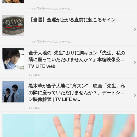
習所の若い先生・新谷（金子大地）との淡い恋へ急展開。
PR(合同会社デジタルファーム )
この漫画は、完全な創作？ ただの妄想？ それとも俊夫
【当選】金運が上がる直前に起こるサイン
の不貞に対する、佐和子流の復讐なのか。恐怖と嫉妬に震
える俊夫は、現実と漫画の境界が曖昧になっていく…。
PR(合同会社デジタルファーム )
金子大地の“先生”ぶりに胸キュン「先生、私の
隣に座っていただけませんか？」本編映像公開 |
TV LIFE web
TV LIFE
黒木華が金子大地に“肩ズン” 映画「先生、私
の隣に座っていただけませんか？」デートシー
ン映像解禁 | TV LIFE w...
TV LIFE
©2021「先生、私の隣に座っていただけませんか?」製作委員会
今回解禁となったのは「創作か？復讐か？」編、「夫婦の