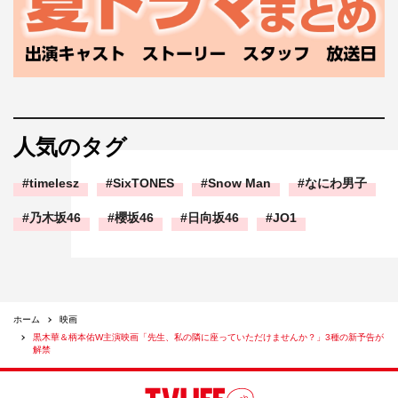
人気のタグ
timelesz
SixTONES
Snow Man
なにわ男子
乃木坂46
櫻坂46
日向坂46
JO1
ホーム
映画
黒木華＆柄本佑W主演映画「先生、私の隣に座っていただけませんか？」3種の新予告が
解禁