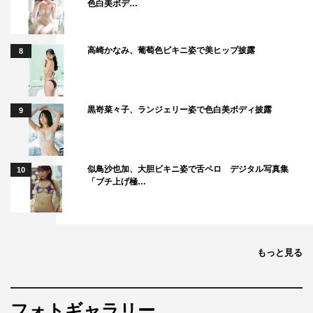
色白美ボデ…
高崎かなみ、葡萄色ビキニ姿で美ヒップ披露
8
黒嵜菜々子、ランジェリー姿で色白美ボディ披露
9
似鳥沙也加、大胆ビキニ姿で舌ペロ デジタル写真集
10
「ブチ上げ極…
「絶賛コメント」編
もっと見る
フォトギャラリー