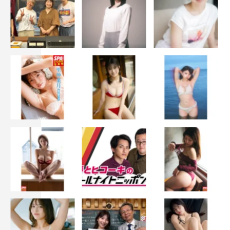
奈緒
柄本佑
金子大地
風吹ジュン
黒木華