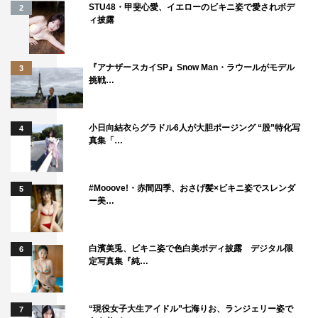
STU48・甲斐心愛、イエローのビキニ姿で愛されボデ
2
ィ披露
『アナザースカイSP』Snow Man・ラウールがモデル
3
挑戦…
小日向結衣らグラドル6人が大胆ポージング “股”特化写
4
真集「…
#Mooove!・赤間四季、おさげ髪×ビキニ姿でスレンダ
5
ー美…
「夫婦の数だけ事件」編
白濱美兎、ビキニ姿で色白美ボディ披露 デジタル限
6
定写真集『純…
“現役女子大生アイドル”七海りお、ランジェリー姿で
7