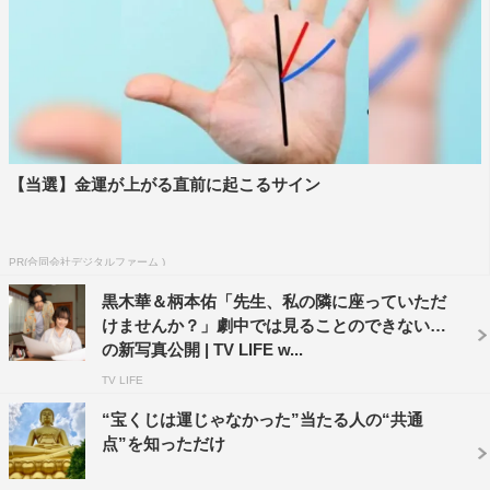
数だけ事件」編、「絶賛コメント」編の15秒の新予告3
種。「創作か？復讐か？」編では、佐和子の次の新作漫画
のテーマが「不倫」に決まったところから始まる。漫画を
盗み見して「バレてる、不倫漫画！」と電話し、動揺する
俊夫の焦りは映像が進むとともに加速していき、漫画を読
みながら大粒の汗がたらりと原稿に落ちるカットが印象
【当選】金運が上がる直前に起こるサイン
的。“創作か？復讐か？”の言葉とともに聞こえてくる「さ
て、夫はどんな顔をするのだろう？」という、佐和子のひ
と言は観ている側の背筋をヒヤッとさせる。映像ととも
PR(合同会社デジタルファーム )
に、
eill
による主題歌「プラスティック・ラブ」が流れ
黒木華＆柄本佑「先生、私の隣に座っていただ
る。
けませんか？」劇中では見ることのできない幻
の新写真公開 | TV LIFE w...
「夫婦の数だけ事件」編では、佐和子が夫である俊夫に平
TV LIFE
手打ち。その佐和子の表情は笑っているようにも、冷静に
“宝くじは運じゃなかった”当たる人の“共通
怒っているようにも見える。続いて漫画と現実が入り交じ
点”を知っただけ
る様子、その漫画を読んで「うそ～ん」と動揺する俊夫、
「これ本当だったらすごいですね」と興味深そうに漫画を