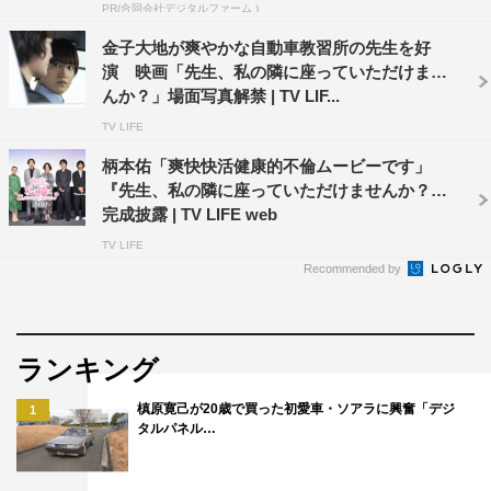
PR(合同会社デジタルファーム )
見つめる、俊夫の不倫相手であり佐和子の担当編集の千佳
金子大地が爽やかな自動車教習所の先生を好
が登場。最後には、若かりし頃の佐和子も映し出される。
演 映画「先生、私の隣に座っていただけませ
佐和子の笑顔は何を意味するのか。
んか？」場面写真解禁 | TV LIF...
TV LIFE
「絶賛コメント」編では「気持ちよくダマされた！」「タ
柄本佑「爽快快活健康的不倫ムービーです」
イトルが罠だ！」「ゴーン・ガールのような怖さ」と、先
『先生、私の隣に座っていただけませんか？』
行して行われた試写会での感想が表示され、本作を観終わ
完成披露 | TV LIFE web
った後の衝撃と興奮が伝わってくる。ラストシーンでは、
TV LIFE
漫画で描かれた佐和子と教習所の先生・新谷のキスシーン
Recommended by
の画から「続き読みたい？」という佐和子のせりふに、俊
夫が思わず「え？」と情けない声をもらす。
ランキング
「創作か？復讐か？」編
槙原寛己が20歳で買った初愛車・ソアラに興奮「デジ
1
タルパネル…