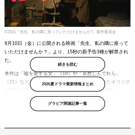
©2021「先生、私の隣に座っていただけませんか?」製作委員会
9月10日（金）に公開される映画「先生、私の隣に座って
いただけませんか？」より、15秒の新予告3種が解禁され
た。
続きを読む
本作は「嘘を愛する女」（18）や「哀愁しんでれら」
（21）などクオリティの高い作品を輩出してきたオリジナ
2026夏ドラマ最新情報まとめ
ル作品の企画コンテスト「TSUTAYA CREATORS’
PROGRAM FILM 2018」準グランプリ作品を映画化。黒
グラビア関連記事一覧
木華と柄本佑がダブル主演で夫婦役を務める。脚本・監督
は堀江貴大。