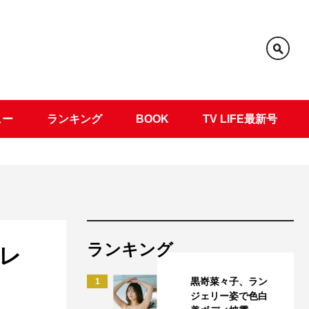
ュー
ランキング
BOOK
TV LIFE最新号
ランキング
レ
黒嵜菜々子、ラン
1
ジェリー姿で色白