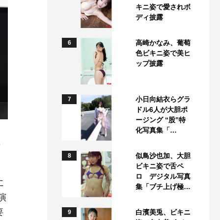
キニ姿で愛されボ
ディ披露
高崎かなみ、葡萄
6
色ビキニ姿で美ヒ
ップ披露
小日向結衣らグラ
7
ドル6人が大胆ポ
ージング “股”特
化写真集「…
の
似鳥沙也加、大胆
8
ビキニ姿で舌ペ
ロ デジタル写真
に
集「ブチ上げ極…
演
要
白濱美兎、ビキニ
9