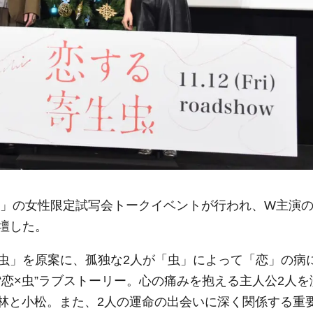
虫」の女性限定試写会トークイベントが行われ、W主演
壇した。
虫」を原案に、孤独な2人が「虫」によって「恋」の病
恋×虫”ラブストーリー。心の痛みを抱える主人公2人を
林と小松。また、2人の運命の出会いに深く関係する重