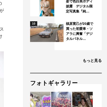
姿で色白美ボディ
の
披露 デジタル限
が
定写真集『純…
槙原寛己が20歳で
10
ス
買った初愛車・ソ
アラに興奮「デジ
け
タルパネル…
もっと見る
フォトギャラリー