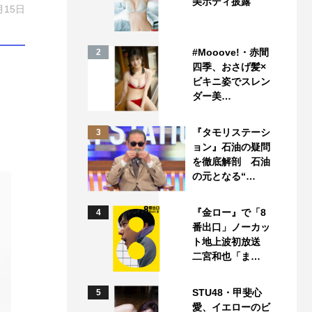
美ボディ披露
月15日
#Mooove!・赤間
2
四季、おさげ髪×
ビキニ姿でスレン
ダー美…
『タモリステーシ
3
ョン』石油の疑問
を徹底解剖 石油
の元となる“…
『金ロー』で「8
4
番出口」ノーカッ
ト地上波初放送
二宮和也「ま…
STU48・甲斐心
5
愛、イエローのビ