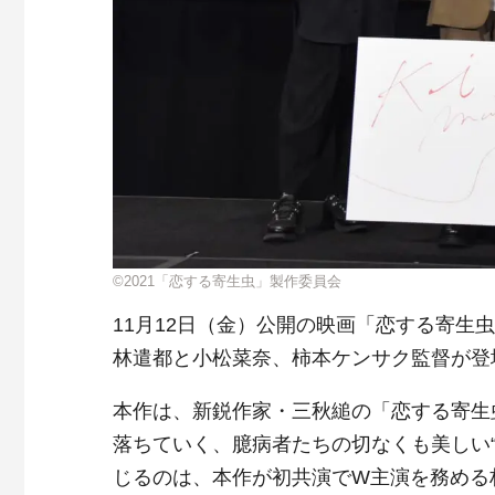
©2021「恋する寄生虫」製作委員会
11月12日（金）公開の映画「恋する寄生
林遣都と小松菜奈、柿本ケンサク監督が登
本作は、新鋭作家・三秋縋の「恋する寄生
落ちていく、臆病者たちの切なくも美しい“
じるのは、本作が初共演でW主演を務める