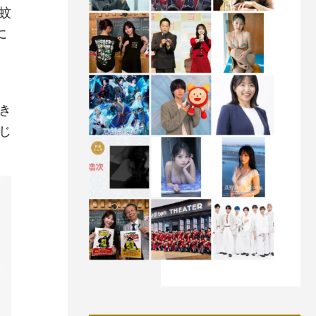
蚊
に
き
じ