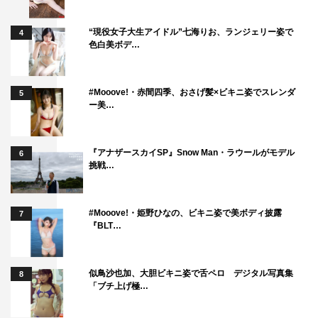
湊さんが書かれた小説は前から気になっていたので、今回
“現役女子大生アイドル”七海りお、ランジェリー姿で
4
映画化することができてうれしく思いますと同時にプレッ
色白美ボデ…
シャーでもありました。母親と娘の話なので僕で大丈夫な
のか心配でした。半面、どんな親子なのか興味あふれる物
#Mooove!・赤間四季、おさげ髪×ビキニ姿でスレンダ
でした。でも、湊さんが書かれた親と子供の関係性は普遍
5
ー美…
的である一方、様々な姿を三人の中に見せてくれました。
どうぞ、女性の方ばかりではなく男性の方にも観ていただ
『アナザースカイSP』Snow Man・ラウールがモデル
きたい映画になっているのでぜひスクリーンでお確かめく
6
挑戦…
ださい。
関口大輔（エグゼクティブプロデューサー）コメ
#Mooove!・姫野ひなの、ビキニ姿で美ボディ披露
7
『BLT…
ント
湊かなえさんの小説が大好きで、いつか映像化に挑戦した
似鳥沙也加、大胆ビキニ姿で舌ペロ デジタル写真集
8
いという夢を長年抱いていました。そして「母性」と出会
「ブチ上げ極…
い、どうしてもこの小説の映像化を提案してみたいと思い