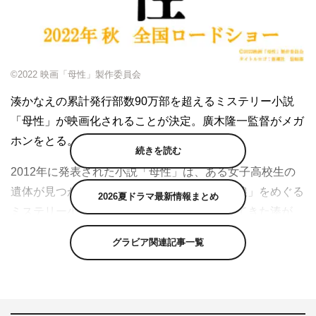
©2022 映画「母性」製作委員会
湊かなえの累計発行部数90万部を超えるミステリー小説
「母性」が映画化されることが決定。廣木隆一監督がメガ
ホンをとる。
続きを読む
2012年に発表された小説「母性」は、ある女子高校生の
遺体が見つかったことに端を発した、「母と娘」をめぐる
2026夏ドラマ最新情報まとめ
ミステリー小説。数々の作品を世に送り出してきた湊が
「これが書けたら、作家を辞めてもいい。そう思いながら
グラビア関連記事一覧
書いた小説です」と言うほどに心血を注いで上梓した物語
だ。
これまでの湊作品といえば、初の映像化作品でありながら