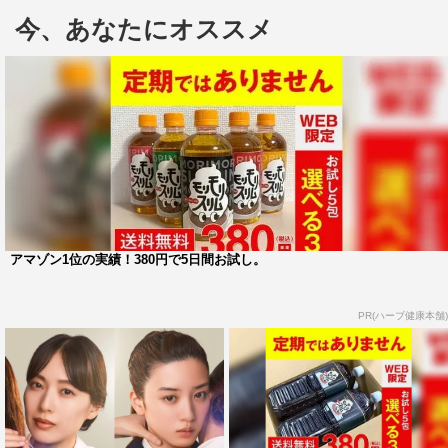
興行収入38.5億円を突破した「告白」をはじめ、吉永小百
今、あなたにオススメ
合主演で話題を呼んだ「北のカナリアたち」（原作：「二
十年後の宿題」）、井上真央が第38回日本アカデミー賞主
演女優賞を受賞した「白ゆき姫殺人事件」、またドラマ
『花の鎖』『夜行観覧車』『Nのために』『リバース』
『贖罪』など、多くの作品が映像化され、話題を集めてき
た。
本作の映画化について湊は「映画化の話をいただいた際
は、限られた時間でどの部分を切り取るのだろうかと、少
アマゾン1位の実績！380円で5日間お試し。
し不安が生じました」と率直な心境を吐露しながらも、
「しかし、脚本を読んで、切り取るのではなく、物語の大
PR(ハーブ健康本舗)
切なところをすくい上げ、映画として膨らませていること
が分かり、安心しました」と語る。
そして、そんな湊作品の映画化を託されたのは、廣木監
督。1982年に映画監督デビューを飾り、国内外40以上の