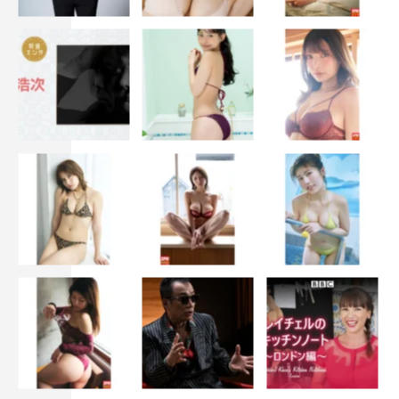
2022年秋公開
原作：湊かなえ『母性』（新潮文庫刊）
監督：廣木隆一
エグゼクティブプロデューサー：関口大輔
製作：映画「母性」製作委員会
配給：ワーナー・ブラザース映画
公式HP：
bosei-movie.jp
©2022 映画「母性」製作委員会