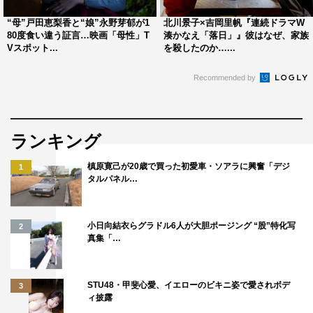
分が母親と娘の両方の気持ちを持っているあいだに書きた
“母”戸田恵梨香と“娘”永野芽郁が1
北川景子×吉岡里帆『連続ドラマW
いと、このテーマに挑みました。ちなみに、今はもうどち
80度食い違う証言…映画「母性」T
湊かなえ「落日」』彼はなぜ、家族
らの気持ちも持っていません。
Vスポット...
を殺したのか…...
映画化の話をいただいた際は、限られた時間でどの部分を
Recommended by
切り取るのだろうかと、少し不安が生じました。
しかし、脚本を読んで、切り取るのではなく、物語の大切
なところをすくい上げ、映画として膨らませていることが
ランキング
わかり、安心しました。一つ一つの場面が、役者の方々の
演技や表情で、受け止め方が大きく変わってくる繊細な構
槙原寛己が20歳で買った初愛車・ソアラに興奮「デジ
1
タルパネル…
成において、どのような感情を湧き起こさせてもらえるの
か。原作者としてではなく、一観客として楽しみにできる
のは、監督やスタッフ、役者の方々を信頼しているから
小日向結衣らグラドル6人が大胆ポージング “股”特化写
2
真集「…
で、そのような映像化になったことを、心からうれしく思
います。
STU48・甲斐心愛、イエローのビキニ姿で愛されボデ
3
廣木隆一（監督）コメント
ィ披露