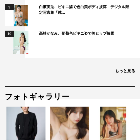
ました。
白濱美兎、ビキニ姿で色白美ボディ披露 デジタル限
9
湊さんの小説は、読むと脳内で不思議な化学反応が起き、
定写真集『純…
読者それぞれの世界観が作られるのが魅力です。その世界
観を大切に映像化するには、さまざまな才能が結集する必
高崎かなみ、葡萄色ビキニ姿で美ヒップ披露
10
要があると思いました。そして今回、廣木隆一監督にオフ
ァーをして快諾をいただいた時、この小説を映像化できる
という確信を持てました。
湊さんの素晴らしい原作、廣木監督の才能と独特の演出が
もっと見る
合わさって、映画「母性」が完成します。
今まで見たことのないような世界にお客さんを引き込む意
欲作です。
フォトギャラリー
ぜひ、映画館でこの世界を体験していただければと思いま
す。
作品情報
「母性」