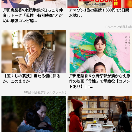
映画祭で数々の賞を受賞した「ヴァイブレーター」（03）
戸田恵梨香×永野芽郁がほっこり仲
アマゾン1位の実績！380円で5日間
をはじめ、「余命1ヶ月の花嫁」（09）、「軽蔑」
良しトーク「母性」特別映像“とだ
お試し。
（11）、「さよなら歌舞伎町」（13）、「ナミヤ雑貨店
めい最強コンビ編...
PR(ハーブ健康本舗)
の奇跡」（17）、「ノイズ」（22）など数多くの映画を
手掛けてきた。
廣木監督は「湊さんが書かれた親と子供の関係性は普遍的
である一方、さまざまな姿を三人の中に見せてくれまし
た。どうぞ、女性の方ばかりではなく男性の方にも観てい
ただきたい映画になっているのでぜひスクリーンでお確か
【宝くじの裏技】当たる側に回る
戸田恵梨香＆永野芽郁が湊かなえ原
か、このままか
作の映画「母性」で母娘役【コメン
めください」とコメントを寄せる。
トあり】 | T...
PR(合同会社デジタルファーム )
湊かなえ（原作）コメント
永遠に愛され、庇護される立場（娘）でありたい母親と、
その母親から愛されたい娘の物語です。毒親でもなく、虐
待でもなく、だけど大切なものが欠けた関係。それを、自