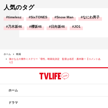
人気のタグ
timelesz
SixTONES
Snow Man
なにわ男子
乃木坂46
櫻坂46
日向坂46
JO1
ホーム
映画
湊かなえの傑作ミステリー「母性」映画化決定 監督は名匠・廣木隆一【コメントあ
り】
ホーム
ドラマ