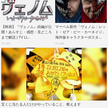
ろがあるなぁって、この曲を作って思いました」と、曲作
りの中でヴェノムとDISH//に共通点を感じたことも明かし
た。
【映画】『ヴェノム』続編が公
マーベル新作「ヴェノム：レッ
コメント映像のラストでは、北村がサビのワンフレーズを
開！あらすじ・感想・見どころ
ト・ゼア・ビー・カーネイジ」
即興で披露する場面も。矢部、橘、泉の3人もコーラスで
まで解説 | TV LI...
海外版キャラクターポスタ...
参加し、その場を盛り上げた。さらに、ヴェノム好きな
TV LIFE
TV LIFE
DISH//の4人が、本作の日本語吹替版主題歌を手掛けたこ
とを記念して、メンバーそれぞれがヴェノムに変身する驚
異の映像も公開。早くもDISH//×ヴェノムが融合し、最強
コラボが実現した。
DISH//メンバーが語る「ヴェノム：レット・ゼ
ア・ビー・カーネイジ」日本版主題歌
宝くじ当たる人だけがやっていること、教えます