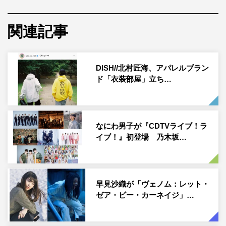
いる。
正義感あふれるジャーナリストの主人公エディ（トム・ハ
関連記事
ーディ）に、意思を持った地球外生命体“シンビオート”が
寄生して誕生したヴェノム。本作では、マーベルコミック
DISH//北村匠海、アパレルブラン
上でスパイダーマンとヴェノムが共闘して戦いを挑むレベ
ド「衣装部屋」立ち…
ルの強さを誇るヴィラン、カーネイジが登場。連続殺人鬼
クレタスの狂気を取り込んで覚醒したカーネイジの残虐性
は計り知れない。世界を混乱に陥れ、その狂気がヴェノム
に襲い掛かる。
なにわ男子が『CDTVライブ！ラ
イブ！』初登場 乃木坂…
このハードでクールな映画の世界観にぴったりの日本語吹
替版主題歌「Shout it out」を書き下ろしたDISH//。作詞を
北村匠海＆橘柊生が手掛け、北村匠海＆橘柊生＆泉大智が
早見沙織が「ヴェノム：レット・
パートごとに作曲を行った。
ゼア・ビー・カーネイジ」…
コメント映像では、小学校の頃からスパイダーマンのゲー