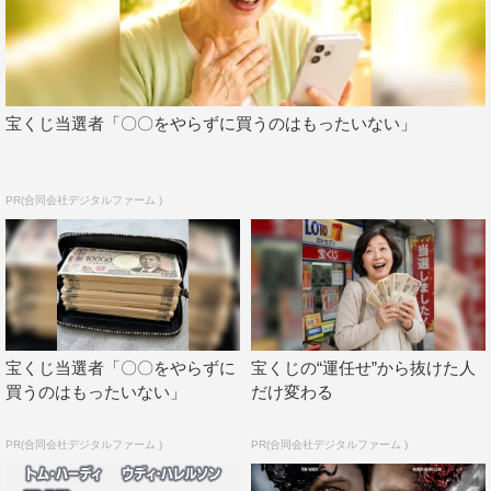
今回の楽曲に込めた思いについて北村は「（ヴェノムの敵
である）カーネイジの方に感情移入しちゃって。だからこ
そ、『叫び』がキー。悪という見方もいっぱいあって、そ
宝くじ当選者「〇〇をやらずに買うのはもったいない」
うなるに値する過去の出来事だったりとか、何げないひと
言、何げない行動がその人にとってはすごい裏切りだった
りもして。そういうところでしたね、今回メッセージに込
PR(合同会社デジタルファーム )
めたのは。そんな『悲痛な叫び』を僕らが歌う」と語る。
さらに北村は「ヴェノムもやっぱり二人で一つみたいな所
があるじゃないですか。僕らも各々が作る曲もあるけど、
みんなが集まってみんなのエッセンスを入り混じらせて作
る曲も結構多かったりするし。映画の中でもヴェノム同士
宝くじ当選者「〇〇をやらずに
宝くじの“運任せ”から抜けた人
がお互いを引っ張り合うというか、時にはぶつかって離れ
買うのはもったいない」
だけ変わる
たりもするし。そっからまた合わさるとものすごい団結力
PR(合同会社デジタルファーム )
PR(合同会社デジタルファーム )
が生まれたり、本当に来てほしいとこに助けに来てくれた
りっていう関係性じゃないですか。DISH//もそういうとこ