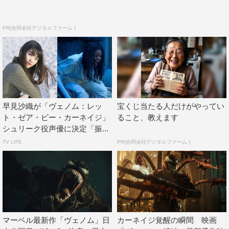
PR(合同会社デジタルファーム )
早見沙織が「ヴェノム：レッ
宝くじ当たる人だけがやってい
ト・ゼア・ビー・カーネイジ」
ること、教えます
シュリーク役声優に決定「振...
TV LIFE
PR(合同会社デジタルファーム )
DISH//がヴェノムに!?「ヴェノム：レット・ゼ
ア・ビー・カーネイジ」日本版主題歌決定 特別
映像
マーベル最新作「ヴェノム」日
カーネイジ覚醒の瞬間 映画