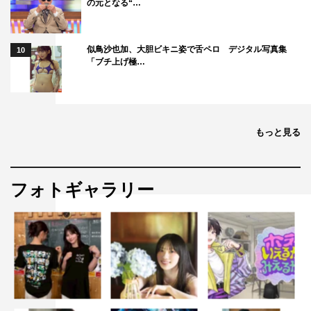
の元となる“…
似鳥沙也加、大胆ビキニ姿で舌ペロ デジタル写真集
10
DISH//
北村匠海
橘柊生
「ブチ上げ極…
泉大智
矢部昌暉
もっと見る
フォトギャラリー