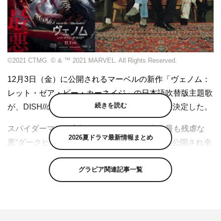
©2021 CTMG. © & ™ 2021 MARVEL. All Rights Reserved.
12月3日（金）に公開されるマーベルの新作「ヴェノム：
レット・ゼア・ビー・カーネイジ」の日本語吹替版主題歌
続きを読む
が、DISH//の書き下ろし新曲「Shout it out」に決定した。
スパイダーマンの宿敵であり、マーベル史上最も残虐な
2026夏ドラマ最新情報まとめ
悪“ダークヒーロー”として誕生、2018年に劇場公開され全
世界興行収入940億円を超える大ヒットを記録したトム・
ハーディ主演「ヴェノム」。その続編となる本作は、全米
グラビア関連記事一覧
公開でコロナ禍での最大のオープニング記録を樹立し、前
作を上回る興行収入で初登場No.1の大ヒット。既に全世界
興行収入は約484億円（Box Office Mojo調べ）を突破して