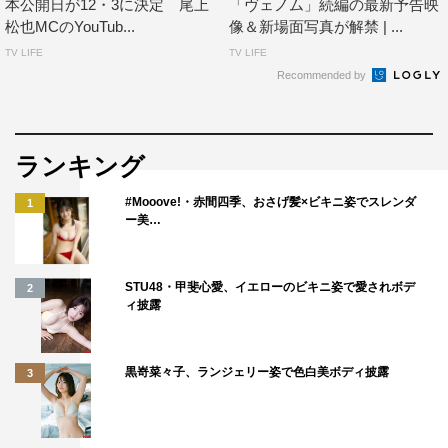
本公開日が12・3に決定 尾上
「ヴェノム」続編の最新予告映
松也MCのYouTub...
像＆新場面写真が解禁 | ...
TV LIFE
TV LIFE
Recommended by
ランキング
#Mooove!・赤間四季、おさげ髪×ビキニ姿でスレンダ
1
ー美…
STU48・甲斐心愛、イエローのビキニ姿で愛されボデ
2
ィ披露
黒嵜菜々子、ランジェリー姿で色白美ボディ披露
3
作品情報