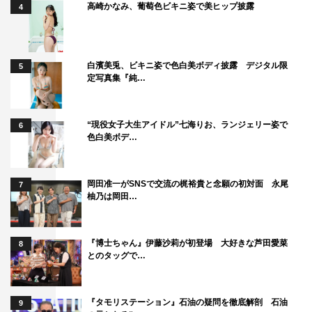
「ヴェノム：レット・ゼア・ビー・カーネイジ」
高崎かなみ、葡萄色ビキニ姿で美ヒップ披露
4
2021年12月3日（金）全国ロードショー
オフィシャルサイト：
https://www.venom-movie.jp/
白濱美兎、ビキニ姿で色白美ボディ披露 デジタル限
5
オフィシャルTwitter：
https://twitter.com/VenomMovieJP
定写真集『純…
オフィシャルInstagram：
https://www.instagram.com/venommoviejp/
“現役女子大生アイドル”七海りお、ランジェリー姿で
6
オフィシャルFacebook：
色白美ボデ…
https://www.facebook.com/VenomMovieJP/
©2021 CTMG. © & ™ 2021 MARVEL. All Rights Reserved.
岡田准一がSNSで交流の梶裕貴と念願の初対面 永尾
7
柚乃は岡田…
DISH//「Shout it out」
2021年11月17日（水）発売（11月13日（土）先行配信開
『博士ちゃん』伊藤沙莉が初登場 大好きな芦田愛菜
8
始）
とのタッグで…
『タモリステーション』石油の疑問を徹底解剖 石油
9