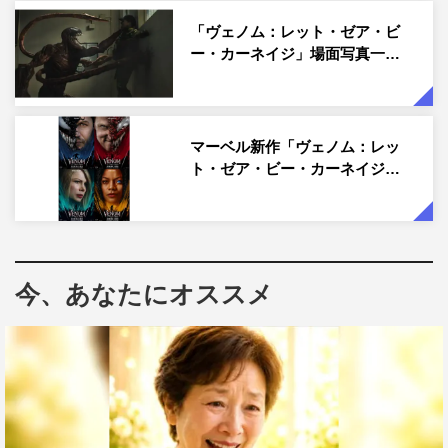
ムやアニメでヴェノムを知り、好きだったという北村が
「マーベル作品の主題歌ってすごいよね！」と話し始める
「ヴェノム：レット・ゼア・ビ
ー・カーネイジ」場面写真一…
と、全員が「すごいよね！」、矢部昌暉は「友達とも『ヴ
ェノム2』公開されるの、めっちゃ楽しみって話してたん
だよね！」、橘は「僕、めちゃくちゃ好きな作品だったん
ですよ『ヴェノム』が。そんな中で『2』が出るっていう
マーベル新作「ヴェノム：レッ
タイミングで俺らが主題歌って聞いて、かなり感動したよ
ト・ゼア・ビー・カーネイジ…
なぁ」と、今回のコラボレーション決定にはメンバー全員
が興奮。
曲作りの前には、メンバー全員で一緒に映画を見たそう
今、あなたにオススメ
で、泉は「すごい強い敵と強い同士で戦うってめっちゃ好
きだから。バイク・アクションとかもあるし。そういうの
がワクワクするよね！」、橘は「集中ポイントなのに、ユ
ーモア入れてくるあたりがまた好き」、矢部は「ヴェノム
のキャラクターがね！」、北村は「愛される（キャ
ラ）！」と、それぞれ映画を大いに楽しんだ様子。