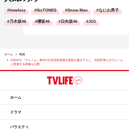
timelesz
SixTONES
Snow Man
なにわ男子
乃木坂46
櫻坂46
日向坂46
JO1
ホーム
映画
DISH//が『ヴェノム』新作の日本語吹替版主題歌を書き下ろし 北村匠海らがヴェノム
に変身する映像も公開
ホーム
ドラマ
バラエティ