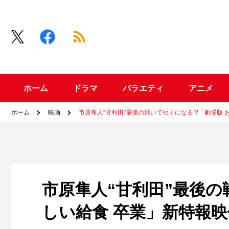
ホーム
ドラマ
バラエティ
アニメ
ホーム
映画
市原隼人“甘利田”最後の戦いでセミになる!?「劇場版
市原隼人“甘利田”最後の
しい給食 卒業」新特報