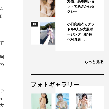
海佑、美谷間ショ
ットであざかわセ
を
クシー
江
小日向結衣らグラ
10
ドル6人が大胆ポ
ージング “股”特
化写真集「…
す
ニ
利
もっと見る
の
フォトギャラリー
つ
お
大