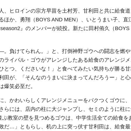
人、ヒロインの宗方早苗を土村芳、甘利田と共に給食道
か、勇翔（BOYS AND MEN）、いとうまい子、直
eason2』のメンバーが続投。新たに田村侑久（BOYS
―。負けてられん。」と、打倒神野ゴウへの闘志を燃や
のライバル・ゴウがアレンジしたある給食のアレンジメ
ひとつ、くださいな！」と食べてみたい気持ちが勝る甘
利田が、「そんなのうまいに決まってんだろうー」と心
は爆笑必至だ。
に、かわいらしくアレンジメニューをパクつくゴウに、
さらには、店内の柱に大ジャンプし、セミのように柱に
が並ぶ教室の壁を見つめるゴウは、中学生活全ての給食を
敗だ…」ともらし、机の上に突っ伏す甘利田は、給食最