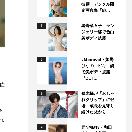
披露 デジタル限
定写真集『純…
黒嵜菜々子、ラン
6
ジェリー姿で色白
美ボディ披露
#Mooove!・姫野
7
映
ひなの、ビキニ姿
で美ボディ披露
『BLT…
佐
鈴木福が『おしゃ
8
れクリップ』に登
様
場 成長を見守り
給
続けた父から…
れ
元NMB48・和田
9