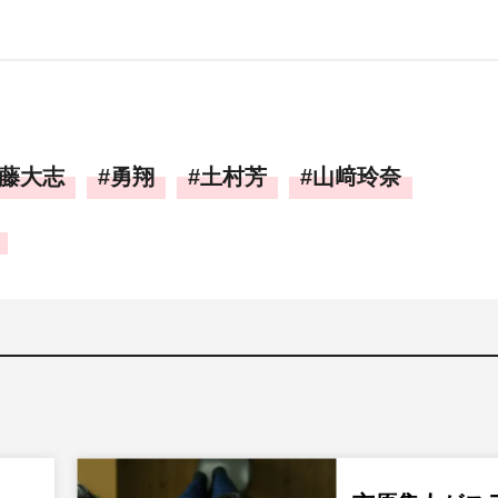
藤大志
勇翔
土村芳
山﨑玲奈