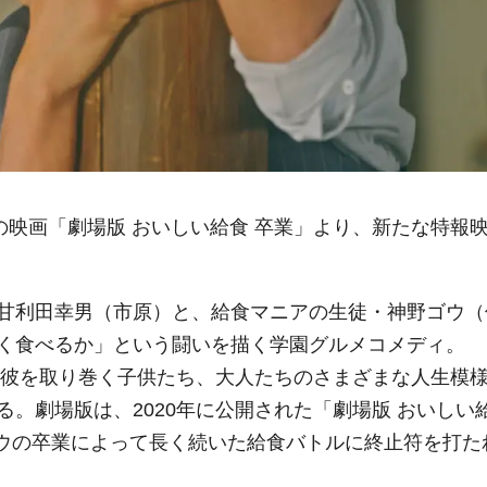
の映画「劇場版 おいしい給食 卒業」より、新たな特報
甘利田幸男（市原）と、給食マニアの生徒・神野ゴウ（
く食べるか」という闘いを描く学園グルメコメディ。
田と彼を取り巻く子供たち、大人たちのさまざまな人生模
。劇場版は、2020年に公開された「劇場版 おいしい
、宿敵・ゴウの卒業によって長く続いた給食バトルに終止符を打た