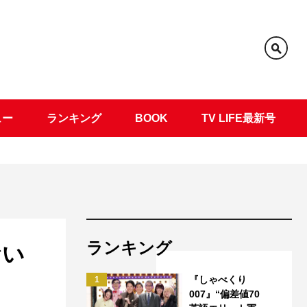
ュー
ランキング
BOOK
TV LIFE最新号
ランキング
おい
『しゃべくり
1
007』“偏差値70