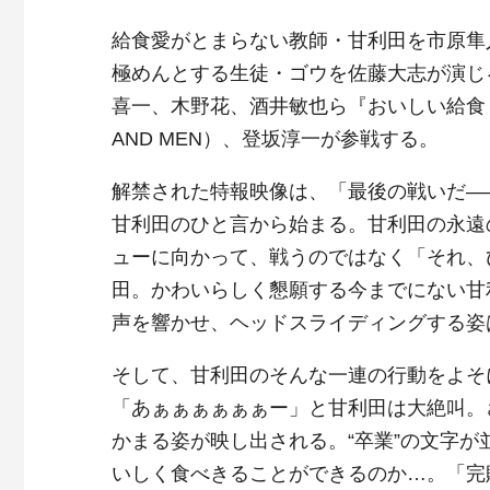
給食愛がとまらない教師・甘利田を市原隼
極めんとする生徒・ゴウを佐藤大志が演じるほ
喜一、木野花、酒井敏也ら『おいしい給食 s
AND MEN）、登坂淳一が参戦する。
解禁された特報映像は、「最後の戦いだ―
甘利田のひと言から始まる。甘利田の永遠
ューに向かって、戦うのではなく「それ、
田。かわいらしく懇願する今までにない甘
声を響かせ、ヘッドスライディングする姿
そして、甘利田のそんな一連の行動をよそ
「あぁぁぁぁぁぁー」と甘利田は大絶叫。
かまる姿が映し出される。“卒業”の文字
いしく食べきることができるのか…。「完