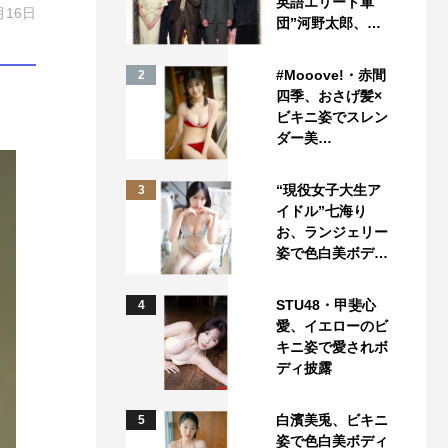
英語エリート軍
月16日
団”河野太郎、…
#Mooove!・赤間
2
四季、おさげ髪×
ビキニ姿でスレン
ダー美…
“現役女子大生ア
3
イドル”七海り
お、ランジェリー
姿で色白美ボデ…
STU48・甲斐心
4
愛、イエローのビ
キニ姿で愛されボ
ディ披露
白濱美兎、ビキニ
5
姿で色白美ボディ