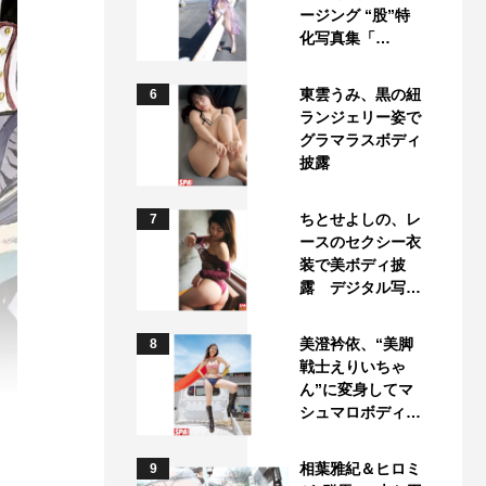
ージング “股”特
化写真集「…
東雲うみ、黒の紐
6
ランジェリー姿で
グラマラスボディ
披露
ちとせよしの、レ
7
ースのセクシー衣
装で美ボディ披
露 デジタル写…
美澄衿依、“美脚
8
戦士えりいちゃ
ん”に変身してマ
シュマロボディ…
相葉雅紀＆ヒロミ
9