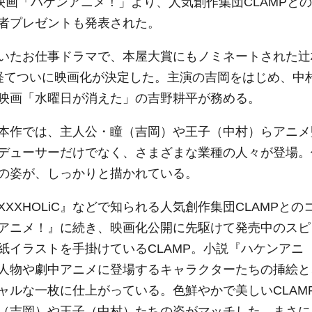
映画「ハケンアニメ！」より、人気創作集団CLAMPとの
者プレゼントも発表された。
いたお仕事ドラマで、本屋大賞にもノミネートされた辻
経てついに映画化が決定した。主演の吉岡をはじめ、中
映画「水曜日が消えた」の吉野耕平が務める。
本作では、主人公・瞳（吉岡）や王子（中村）らアニメ
デューサーだけでなく、さまざまな業種の人々が登場。
の姿が、しっかりと描かれている。
XHOLiC』などで知られる人気創作集団CLAMPとの
アニメ！』に続き、映画化公開に先駆けて発売中のスピ
紙イラストを手掛けているCLAMP。小説『ハケンアニ
人物や劇中アニメに登場するキャラクターたちの挿絵と
ャルな一枚に仕上がっている。色鮮やかで美しいCLAM
（吉岡）や王子（中村）たちの姿がマッチした、まさに