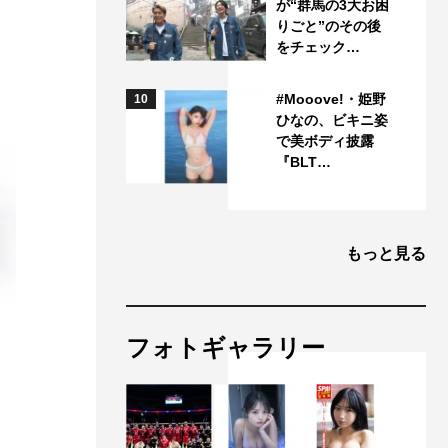
が“群馬の3大お困
りごと”のその後
をチェック…
#Mooove!・姫野
10
ひなの、ビキニ姿
で美ボディ披露
『BLT…
もっと見る
フォトギャラリー