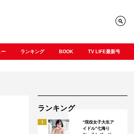
ュー
ランキング
BOOK
TV LIFE最新号
ランキング
“現役女子大生ア
1
イドル”七海り