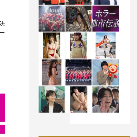
決
ー
。