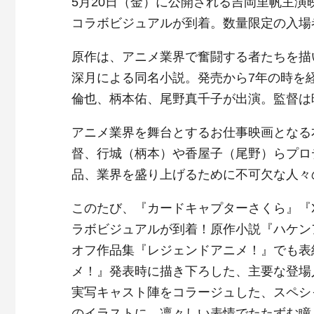
5月20日（金）に公開される吉岡里帆主演
コラボビジュアルが到着。数量限定の入場
原作は、アニメ業界で奮闘する者たちを描
深月による同名小説。発売から7年の時を
倫也、柄本佑、尾野真千子が出演。監督は
アニメ業界を舞台とするお仕事映画となる
督、行城（柄本）や香屋子（尾野）らプロ
品、業界を盛り上げるために不可欠な人々
このたび、『カードキャプターさくら』『XX
ラボビジュアルが到着！原作小説『ハケン
オフ作品集『レジェンドアニメ！』でも表
メ！』発表時に描き下ろした、主要な登場
実写キャスト陣をコラージュした、スペシ
のイラストに、凛々しい表情でたたずむ瞳