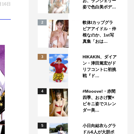
お、ランジェリー
月16日
姿で色白美ボデ…
軟体Iカップグラ
2
ビアアイドル・仲
根なのか、1st写
真集「おは…
HIKAKIN、ダイア
3
ン・津田篤宏がド
リフコントに初挑
戦『ド…
#Mooove!・赤間
4
四季、おさげ髪×
ビキニ姿でスレン
ダー美…
小日向結衣らグラ
5
ドル6人が大胆ポ