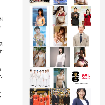
村
村
監
作
コ
ン
、
P