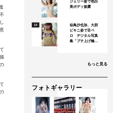
ジェリー姿で色白
鑑
美ボディ披露
不
し
似鳥沙也加、大胆
10
意
ビキニ姿で舌ペ
ロ デジタル写真
集「ブチ上げ極…
て
描
もっと見る
の
て
フォトギャラリー
の
と