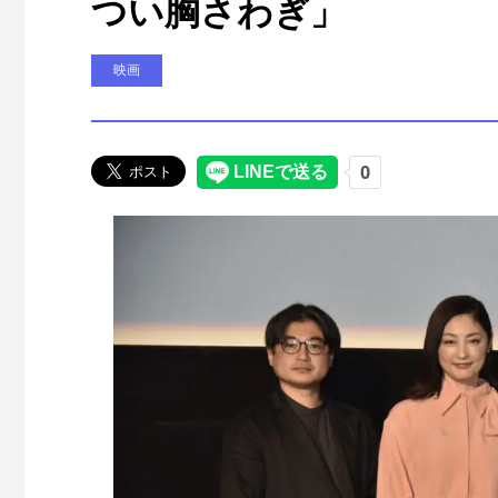
つい胸さわぎ」
映画