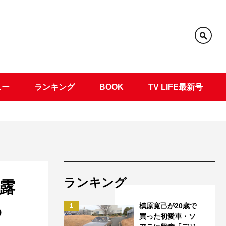
ュー
ランキング
BOOK
TV LIFE最新号
ランキング
露
あ
槙原寛己が20歳で
1
買った初愛車・ソ