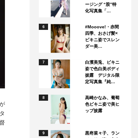
ージング “股”特
化写真集「…
#Mooove!・赤間
6
四季、おさげ髪×
ビキニ姿でスレン
ダー美…
白濱美兎、ビキニ
7
姿で色白美ボディ
披露 デジタル限
定写真集『純…
高崎かなみ、葡萄
8
が
色ビキニ姿で美ヒ
ップ披露
タ
督
黒嵜菜々子、ラン
9