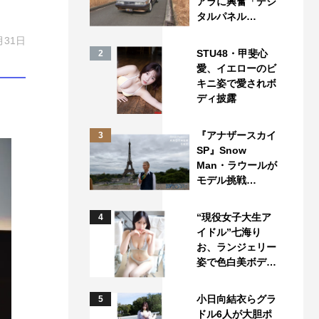
アラに興奮「デジ
タルパネル…
月31日
STU48・甲斐心
2
愛、イエローのビ
キニ姿で愛されボ
ディ披露
『アナザースカイ
3
SP』Snow
Man・ラウールが
モデル挑戦…
“現役女子大生ア
4
イドル”七海り
お、ランジェリー
姿で色白美ボデ…
小日向結衣らグラ
5
ドル6人が大胆ポ