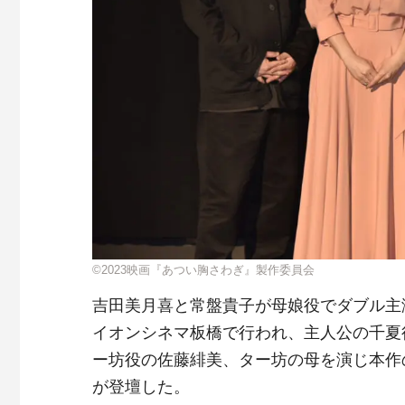
©2023映画『あつい胸さわぎ』製作委員会
吉田美月喜と常盤貴子が母娘役でダブル主
イオンシネマ板橋で行われ、主人公の千夏
ー坊役の佐藤緋美、ター坊の母を演じ本作
が登壇した。