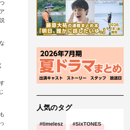
つ
ア
説
な
く
す
じ
人気のタグ
も
っ
timelesz
SixTONES