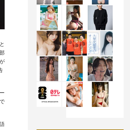
と
部
が
告
ー
で
語