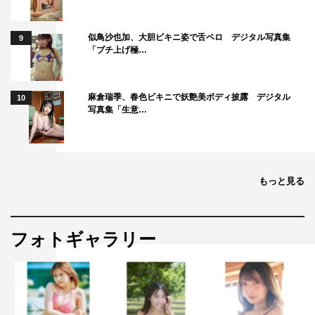
似鳥沙也加、大胆ビキニ姿で舌ペロ デジタル写真集
9
「ブチ上げ極…
麻倉瑞季、春色ビキニで妖艶美ボディ披露 デジタル
10
写真集「生意…
もっと見る
フォトギャラリー