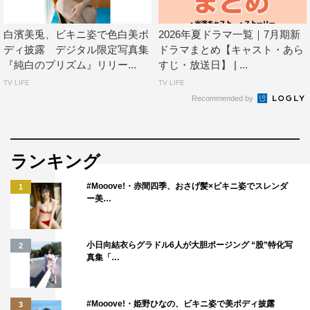
白濱美兎、ビキニ姿で色白美ボ
2026年夏ドラマ一覧｜7月期新
ディ披露 デジタル限定写真集
ドラマまとめ【キャスト・あら
『純白のプリズム』リリー...
すじ・放送日】 | ...
TV LIFE
TV LIFE
Recommended by
ランキング
#Mooove!・赤間四季、おさげ髪×ビキニ姿でスレンダ
1
ー美…
小日向結衣らグラドル6人が大胆ポージング “股”特化写
2
真集「…
#Mooove!・姫野ひなの、ビキニ姿で美ボディ披露
3