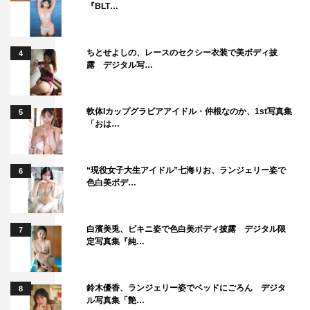
『BLT…
ちとせよしの、レースのセクシー衣装で美ボディ披
4
露 デジタル写…
軟体Iカップグラビアアイドル・仲根なのか、1st写真集
5
「おは…
“現役女子大生アイドル”七海りお、ランジェリー姿で
6
色白美ボデ…
白濱美兎、ビキニ姿で色白美ボディ披露 デジタル限
7
定写真集『純…
鈴木優香、ランジェリー姿でベッドにごろん デジタ
8
ル写真集「艶…