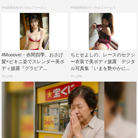
PR(合同会社デジタルファーム )
PR(合同会社デジタルファーム )
#Mooove!・赤間四季、おさげ
ちとせよしの、レースのセクシ
髪×ビキニ姿でスレンダー美ボ
ー衣装で美ボディ披露 デジタ
ディ披露『グラビア...
ル写真集「いまを艶やかに...
TV LIFE
TV LIFE