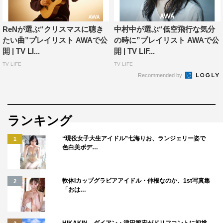
ReNが選ぶ“クリスマスに聴き
中村中が選ぶ“低空飛行な気分
たい曲”プレイリスト AWAで公
の時に”プレイリスト AWAで公
開 | TV LI...
開 | TV LIF...
AWA
TV LIFE
TV LIFE
Recommended by
ランキング
“現役女子大生アイドル”七海りお、ランジェリー姿で
1
色白美ボデ…
軟体Iカップグラビアアイドル・仲根なのか、1st写真集
2
「おは…
HIKAKIN、ダイアン・津田篤宏がドリフコントに初挑