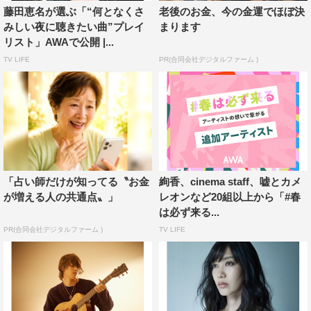
藤田恵名が選ぶ「“何となくさ
老後のお金、今の金運でほぼ決
08. anschluss／the cabs
みしい夜に聴きたい曲”プレイ
まります
09. 夢織り唄／sleepy.ab
リスト」AWAで公開 |...
10. 終わりの果てのはなし／嘘とカメレオン
TV LIFE
PR(合同会社デジタルファーム )
11. We Are The World／U.S.A. For Africa
12. ほうき星／相対性理論
13. パプリカはポストヒューマンの夢を見るか／嘘とカメ
レオン
14. Someone To Watch Over Me／Keith Jarrett
15. I Love You（Call Me）／Diana Ross
「占い師だけが知ってる〝お金
絢香、cinema staff、嘘とカメ
16. LOVER SOUL／JUDY AND MARY
が増える人の共通点〟」
レオンなど20組以上から「#春
17. Lapis／嘘とカメレオン
は必ず来る...
18. 刃／THE BACK HORN
PR(合同会社デジタルファーム )
TV LIFE
19. societal sanity／嘘とカメレオン
AWA：
https://awa.fm/