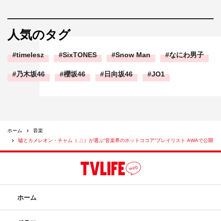
人気のタグ
timelesz
SixTONES
Snow Man
なにわ男子
乃木坂46
櫻坂46
日向坂46
JO1
ホーム
音楽
嘘とカメレオン・チャム（.△）が選ぶ“音楽界のホットココア”プレイリスト AWAで公開
ホーム