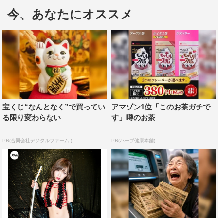
をセレクトしている。
今、あなたにオススメ
Michael Jackson関連の2作品「Santa Claus Is Coming
To Town」「Ben」を筆頭に、約20年ぶりに再始動を発表
したchara＋yukiの「愛の火 3つ オレンジ」、Diana
Ross「I Love You（Call Me）」などがセレクトされてい
る。
『Selected by 嘘とカメレオン：音楽界のホットココア』
宝くじ“なんとなく”で買ってい
アマゾン1位「このお茶ガチで
プレイリストURL：
https://mf.awa.fm/386lCDg
る限り変わらない
す」噂のお茶
01. Santa Claus Is Coming To Town／The Jackson 5
PR(合同会社デジタルファーム )
PR(ハーブ健康本舗)
02. Ben（Single Version）／Michael Jackson
03. 0／嘘とカメレオン
04. CAROL／Chara
05. My Way（Remastered 2015）／YEN TOWN BAND
06. 愛の火 3つ オレンジ／chara＋yuki
07. 鳴る鱗／嘘とカメレオン