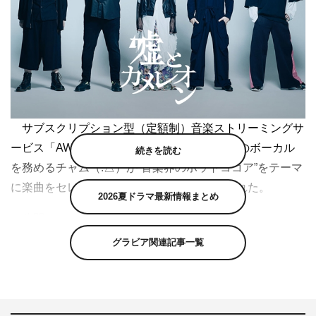
サブスクリプション型（定額制）音楽ストリーミングサ
ービス「AWA（アワ）」で、嘘とカメレオンのボーカル
続きを読む
を務めるチャム（.△）が“音楽界のホットココア”をテーマ
に楽曲をセレクトしたプレイリストが公開された。
2026夏ドラマ最新情報まとめ
公開されたプレイリストは、12月4日にリリースされ
た、ゲームアプリ『BLEACH Brave Souls』の新オープニ
グラビア関連記事一覧
ングテーマとして書き下ろした新曲「0」の配信開始を記
念して作成されたもの。嘘とカメレオンのボーカルを務め
るチャム（.△）が“音楽界のホットココア”をテーマに楽曲