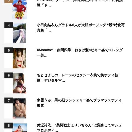
3
戦『ド…
小日向結衣らグラドル6人が大胆ポージング “股”特化写
4
真集「…
#Mooove!・赤間四季、おさげ髪×ビキニ姿でスレンダ
5
ー美…
ちとせよしの、レースのセクシー衣装で美ボディ披
6
露 デジタル写…
東雲うみ、黒の紐ランジェリー姿でグラマラスボディ
7
披露
美澄衿依、“美脚戦士えりいちゃん”に変身してマシュ
8
マロボディ…