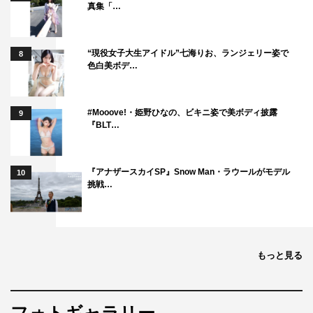
真集「…
“現役女子大生アイドル”七海りお、ランジェリー姿で
8
色白美ボデ…
#Mooove!・姫野ひなの、ビキニ姿で美ボディ披露
9
『BLT…
『アナザースカイSP』Snow Man・ラウールがモデル
10
挑戦…
もっと見る