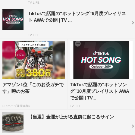
07. Way Back Home／Shaun 08. you／うえのたくと
TV LIFE
09. トッポギとチヂミと私／チェンタンソク
TikTokで話題の“ホットソング”9月度プレイリス
10. 夏夜のマジック／indigo la End
ト AWAで公開 | TV ...
11. Roundabout／Yes
TV LIFE
12. Turning Up（Chorus ver.）／嵐
13. Walking with you／Novelbright
14. Indigo／88rising & NIKI
15. 紅蓮華 -TV ver.-／LiSA
16. 宿命（Shukumei）／Official髭男dism
17. Spooky, Scary Skeletons／Andrew Gold
アマゾン1位「このお茶ガチで
TikTokで話題の“ホットソン
18. パプリカ／Foorin
す」噂のお茶
グ”10月度プレイリスト AWA
19. Dirty Work／Austin Mahone
で公開 | TV...
20. Gasshow(Part 1）／illion
PR(ハーブ健康本舗)
TV LIFE
21. 君に出逢えて／shimamo
【当選】金運が上がる直前に起こるサイン
22. Teeth／5 Seconds Of Summer
23. キミに100パーセント（アニメヴァージョン）／きゃ