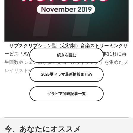
サブスクリプション型（定額制）音楽ストリーミングサ
ービス「AWA（アワ）で、TikTokの中で 2019年11月に再
続きを読む
生回数やシェア数が多い楽曲「ホットソング」を集めたプ
レイリストが公開された。
2026夏ドラマ最新情報まとめ
公開されたプレイリストは、2019年11月にTikTok上で
の再生回数、いいね数、シェア回数が多かった楽曲と、
グラビア関連記事一覧
TikTok運営側による推薦等から総合的な評価のもと選曲さ
れた「ホットソング」を集めたプレイリスト。
11月度は、新機能「Vacation Switch」のテンプレート
今、あなたにオススメ
音に音源が採用され、 一気に再生回数が上昇したヒップ