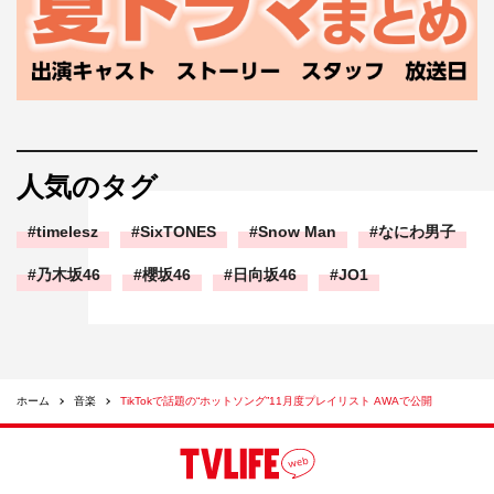
人気のタグ
timelesz
SixTONES
Snow Man
なにわ男子
乃木坂46
櫻坂46
日向坂46
JO1
ホーム
音楽
TikTokで話題の“ホットソング”11月度プレイリスト AWAで公開