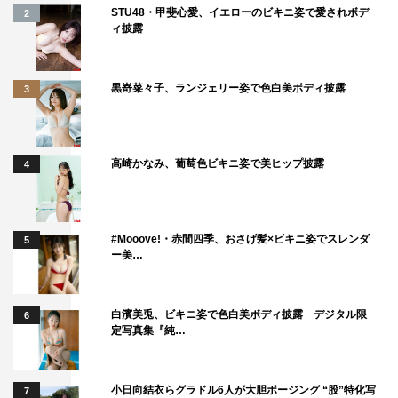
STU48・甲斐心愛、イエローのビキニ姿で愛されボデ
2
ィ披露
黒嵜菜々子、ランジェリー姿で色白美ボディ披露
3
高崎かなみ、葡萄色ビキニ姿で美ヒップ披露
4
#Mooove!・赤間四季、おさげ髪×ビキニ姿でスレンダ
5
ー美…
白濱美兎、ビキニ姿で色白美ボディ披露 デジタル限
6
定写真集『純…
小日向結衣らグラドル6人が大胆ポージング “股”特化写
7