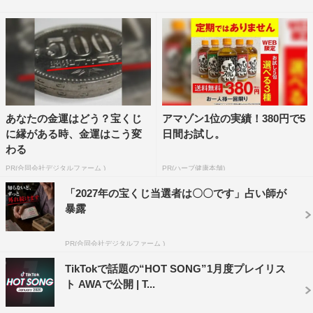
ホップアーティストJake Millerの「Rumors」をはじめ、
アヴィーチーの死後にリリースされ話題となった
「SOS（feat. Aloe Blacc）」や、韓国歌手Shaunが歌う
「Way Back Home」などが収録されている。
AWA TikTokアカウント：
https://mf.awa.fm/2KaJ89i
あなたの金運はどう？宝くじ
アマゾン1位の実績！380円で5
『TikTok HOT SONG～11月～』
に縁がある時、金運はこう変
日間お試し。
わる
プレイリストURL：
https://mf.awa.fm/38GeDRD
PR(合同会社デジタルファーム )
PR(ハーブ健康本舗)
01. Rumors／Jake Miller
「2027年の宝くじ当選者は〇〇です」占い師が
02. Choices（Yup）／E-40
暴露
03. なにをやってもあかんわ／岡崎体育
04. SOS（feat. Aloe Blacc）／Avicii
PR(合同会社デジタルファーム )
05. Rat-tat-tat／三代目 J SOUL BROTHERS from EXILE
TikTokで話題の“HOT SONG”1月度プレイリス
TRIBE
ト AWAで公開 | T...
06. Absolutely Anything（feat. Or3o）／CG5