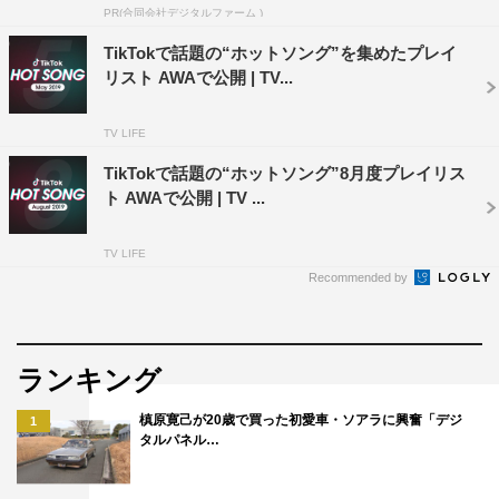
りーぱみゅぱみゅ
PR(合同会社デジタルファーム )
24. 2002 #2Anne／Marie
TikTokで話題の“ホットソング”を集めたプレイ
25. Already Dead／Lil Boom
リスト AWAで公開 | TV...
26. Bad Boy（feat. Luana Kiara）／Tungevaag & Raaban
27. YOU／shimamo
TV LIFE
28. HandClap／Fitz & the Tantrums
TikTokで話題の“ホットソング”8月度プレイリス
29. ロマンチシズム／Mrs. GREEN APPLE
ト AWAで公開 | TV ...
30. Candy／Doja Cat
TV LIFE
AWA：
https://awa.fm/
Recommended by
ランキング
槙原寛己が20歳で買った初愛車・ソアラに興奮「デジ
1
タルパネル…
AWA