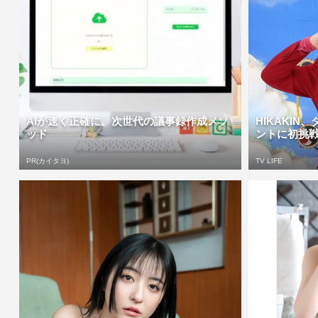
AIが速く正確に。次世代の議事録作成メソ
HIKAKI
ッド
ントに初挑戦
PR(カイタヨ)
TV LIFE