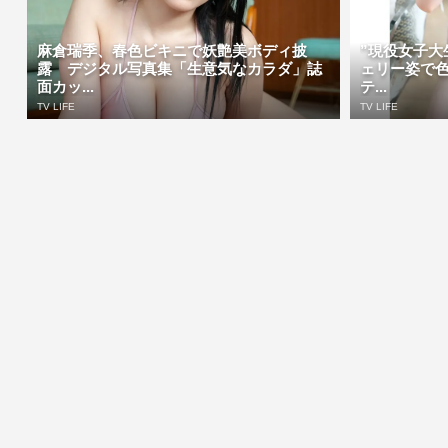
麻倉瑞季、春色ビキニで妖艶美ボディ披
”現役女子大
露 デジタル写真集「生意気なカラダ」誌
ェリー姿で
面カッ...
テ...
TV LIFE
TV LIFE