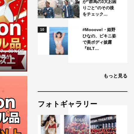
が“群馬の3大お困
りごと”のその後
をチェック…
#Mooove!・姫野
10
ひなの、ビキニ姿
で美ボディ披露
『BLT…
」80％OF
が...
もっと見る
フォトギャラリー