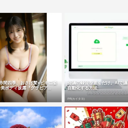
!・赤間四季、おさげ髪×ビキニ姿
会議の録音を置くだけ。AIで
美ボディ披露『グラビア...
自動化する方法
PR(カイタヨ)