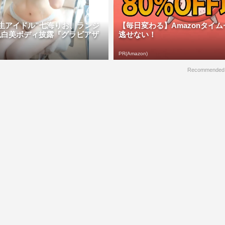
生アイドル”七海りお、ランジ
【毎日変わる】Amazonタイ
色白美ボディ披露『グラビアザ
逃せない！
PR(Amazon)
Recommended