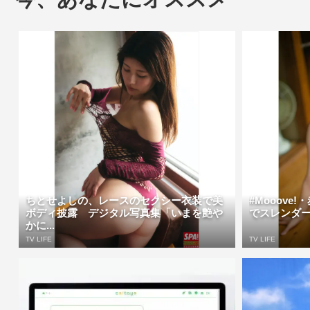
ちとせよしの、レースのセクシー衣装で美
#Mooove
ボディ披露 デジタル写真集「いまを艶や
でスレンダー
かに...
TV LIFE
TV LIFE