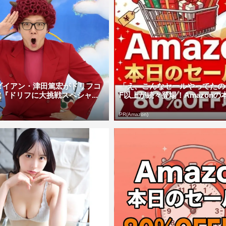
N、ダイアン・津田篤宏がドリフコ
「え、こんなセールやってたの？
『ドリフに大挑戦スペシャ...
F以上が続々登場！Amazonの本気
PR(Amazon)