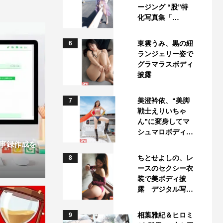
ージング “股”特
化写真集「…
東雲うみ、黒の紐
6
ランジェリー姿で
グラマラスボディ
披露
美澄衿依、“美脚
7
戦士えりいちゃ
ん”に変身してマ
シュマロボディ…
議事録作成を
ちとせよしの、レ
8
ースのセクシー衣
装で美ボディ披
露 デジタル写…
相葉雅紀＆ヒロミ
9