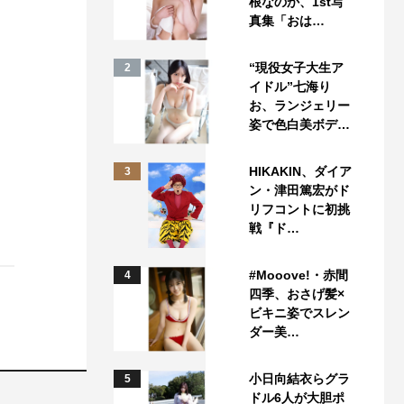
根なのか、1st写
真集「おは…
“現役女子大生ア
2
イドル”七海り
お、ランジェリー
姿で色白美ボデ…
HIKAKIN、ダイア
3
ン・津田篤宏がド
リフコントに初挑
戦『ド…
#Mooove!・赤間
4
四季、おさげ髪×
ビキニ姿でスレン
ダー美…
小日向結衣らグラ
5
ドル6人が大胆ポ