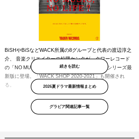
BiSHやBiSなどWACK所属の8グループと代表の渡辺淳之
介、 音楽クリエイターの松隈ケンタが、タワーレコード
続きを読む
の「NO MUSIC, NO LIFE.」ポスター意見広告シリーズ最
新版に登場。「WACK SHOP 2020-2021」も開催され
る。
2026夏ドラマ最新情報まとめ
ポスターに登場するグループはBiSHとBiSのほか、
グラビア関連記事一覧
EMPiRE、CARRY LOOSE、豆柴の大群、GO TO THE
BEDS、PARADISES、WAggの全8グループ。そこに渡辺
と松隈が加わり、「みんなにかまってほしくて僕たち音楽
やってます」というメッセージを掲げたポスターだ。