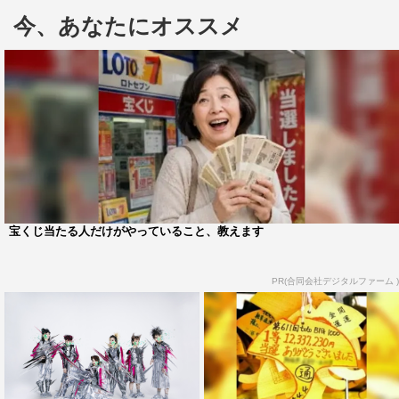
今、あなたにオススメ
この最新版ポスターは、7月15日（水）よりタワーレコー
ドおよびTOWERmini全店にて順次掲出される。さらに7
月20日（月）からは、タワーレコード渋谷店外壁のツイン
ボードを同ポスターがジャック。お店の外から中まで、
WACK一色で染め上げる。
宝くじ当たる人だけがやっていること、教えます
PR(合同会社デジタルファーム )
また、7月21日（火）からはWACK所属グループのオリジ
ナルグッズを販売する「WACK SHOP 2020-2021」を開