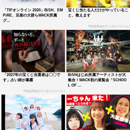
催。2017年8月にタワーレコード名古屋近鉄パッセ店から
スタートしたこのポップアップ・ショップは、2019年に
「TIFオンライン 2020」BiSH、EM
宝くじ当たる人だけがやっているこ
PiRE、豆柴の大群らWACK所属
と、教えます
タワーレコード渋谷店でも2度開催し、今回で通算4回目の
グ...
期間限定企画となった。
PR(合同会社デジタルファーム )
今年はグッズのラインナップや販売店舗の規模を過去最大
級に拡大、2021年1月まで毎月新しいラインナップを全店
で発売していく。今回のオリジナルグッズの中には、イラ
ストレーターのすしおが描き下ろした貴重な作品を使用し
たTシャツやポスターも登場。WACK所属グループはじめ
「2027年の宝くじ当選者は〇〇で
BiSHはじめ所属アーティストが大
数あるアーティストの衣装やオフィシャル写真を手がける
す」占い師が暴露
集合！WACK初の展覧会「SCHOO
L OF ...
写真家・外林健太撮影のフォトグラフを使用したフォトT
PR(合同会社デジタルファーム )
シャツも販売される。
なお、一部店舗で限定の取り扱いとなるグッズもあるとの
ことで、最新情報は特設ページで随時発表していく予定
だ。