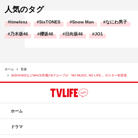
人気のタグ
timelesz
SixTONES
Snow Man
なにわ男子
乃木坂46
櫻坂46
日向坂46
JO1
ホーム
音楽
BiSHやBiSなどWACK所属の8グループが「NO MUSIC, NO LIFE.」ポスター初登場
ホーム
ドラマ