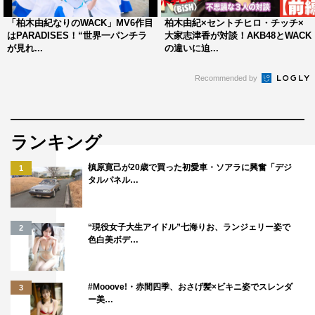
「柏木由紀なりのWACK」MV6作目
柏木由紀×セントチヒロ・チッチ×
はPARADISES！“世界一パンチラ
大家志津香が対談！AKB48とWACK
が見れ...
の違いに迫...
Recommended by
ランキング
槙原寛己が20歳で買った初愛車・ソアラに興奮「デジ
1
タルパネル…
“現役女子大生アイドル”七海りお、ランジェリー姿で
2
＜オリジナルグッズ 第一弾ラインナップ＞
色白美ボデ…
2020年7月21日（火）発売
#Mooove!・赤間四季、おさげ髪×ビキニ姿でスレンダ
■全店
3
ー美…
・グループ別 ラバーバンド：各600円（税込）