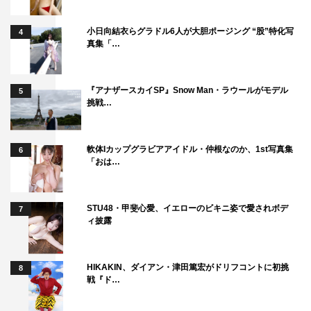
BiSH / EMPiRE / BiS / CARRY LOOSE / 豆柴の大群 / GO
TO THE BEDS / PARADISES / WAgg
小日向結衣らグラドル6人が大胆ポージング “股”特化写
4
真集「…
・BiSHすしお先生描き下ろしB2ポスター：1,650円（税
込）
■限定
『アナザースカイSP』Snow Man・ラウールがモデル
5
挑戦…
・グループ別 サンダル レディースサイズ（ブラック）：
各4,000円（税込）
BiSH / EMPiRE / BiS / CARRY LOOSE / 豆柴の大群 / GO
軟体Iカップグラビアアイドル・仲根なのか、1st写真集
6
「おは…
TO THE BEDS / PARADISES / WAgg
・グループ別 サンダル メンズサイズ（ホワイト）：各
4,000円（税込）
STU48・甲斐心愛、イエローのビキニ姿で愛されボデ
7
ィ披露
BiSH / EMPiRE / BiS / CARRY LOOSE / 豆柴の大群 / GO
TO THE BEDS / PARADISES / WAgg
・IDOLロゴTシャツ（タワーフォントVer.）ブラック/ホワ
HIKAKIN、ダイアン・津田篤宏がドリフコントに初挑
8
戦『ド…
イト：各3,500円（税込）
・BiSHフォトTシャツ（写真家・外林健太）：4,000円