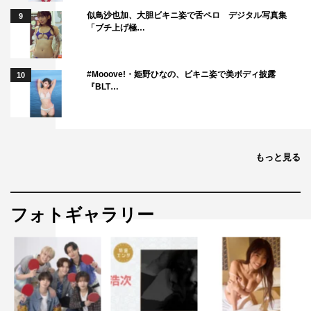
（税込）
似鳥沙也加、大胆ビキニ姿で舌ペロ デジタル写真集
9
「ブチ上げ極…
・BiSHすしお先生描き下ろしTシャツ：4,500円（税込）
＜WEB＞
#Mooove!・姫野ひなの、ビキニ姿で美ボディ披露
10
「NO MUSIC, NO LIFE.」ポスターギャラリー：
『BLT…
https://tower.jp/nomusicnolife/
『WACK SHOP 2020-2021』特設ページ：
https://tower.jp/site/campaign/wackshop
もっと見る
株式会社WACK：
https://www.wack.jp/
フォトギャラリー