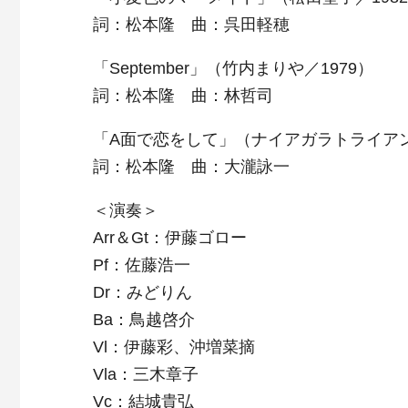
詞：松本隆 曲：呉田軽穂
「September」（竹内まりや／1979）
詞：松本隆 曲：林哲司
「A面で恋をして」（ナイアガラトライアン
詞：松本隆 曲：大瀧詠一
＜演奏＞
Arr＆Gt：伊藤ゴロー
Pf：佐藤浩一
Dr：みどりん
Ba：鳥越啓介
Vl：伊藤彩、沖増菜摘
Vla：三木章子
Vc：結城貴弘