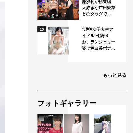
藤沙莉が初登場
大好きな芦田愛菜
とのタッグで…
“現役女子大生ア
10
イドル”七海り
お、ランジェリー
姿で色白美ボデ…
もっと見る
フォトギャラリー