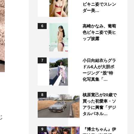
ビキニ姿でスレン
ダー美…
高崎かなみ、葡萄
6
色ビキニ姿で美ヒ
ップ披露
小日向結衣らグラ
7
ドル6人が大胆ポ
ージング “股”特
化写真集「…
槙原寛己が20歳で
8
、
買った初愛車・ソ
アラに興奮「デジ
タルパネル…
じ
『博士ちゃん』伊
9