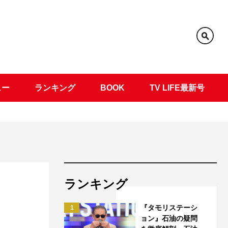
ュー
ランキング
BOOK
TV LIFE最新号
ランキング
『タモリステーシ
1
ョン』石油の疑問