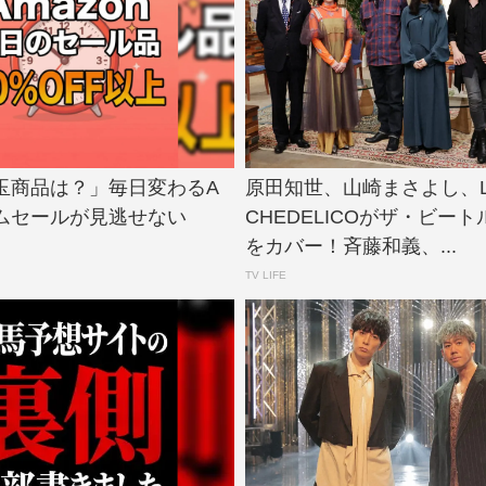
玉商品は？」毎日変わるA
原田知世、山崎まさよし、LO
イムセールが見逃せない
CHEDELICOがザ・ビー
をカバー！斉藤和義、...
TV LIFE