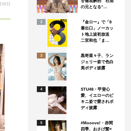
を徹底解剖 石油
月06日
の元となる“…
『金ロー』で「8
2
番出口」ノーカッ
ト地上波初放送
二宮和也「ま…
黒嵜菜々子、ラン
3
ジェリー姿で色白
美ボディ披露
STU48・甲斐心
4
愛、イエローのビ
キニ姿で愛されボ
ディ披露
#Mooove!・赤間
5
四季、おさげ髪×