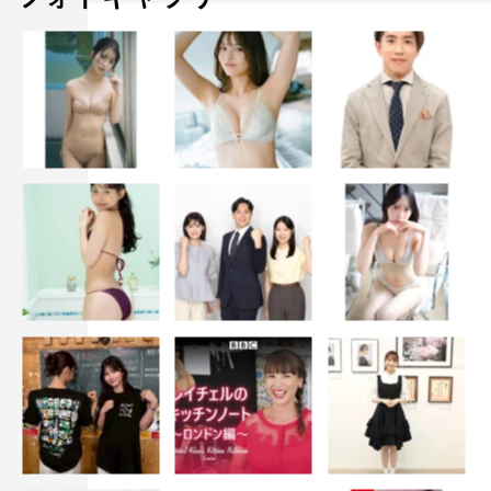
透き通って優しく語りかけるような歌声が大きな魅力の一
つですが、その中での安定した音量と一音もブレのない音
程のコントロール力にも圧倒されます。
“僕だけを”“ワンルーム”共に、耳にすぐなじむメロディー
とギターの軽やかな伴奏が心地良くて、一緒に口ずさめる
ほどになっていました。
今後もいろいろな楽曲、演奏を楽しみにしています。グラ
ンプリ本当におめでとうございます。
麗奈「僕だけを」THE FIRST TAKE