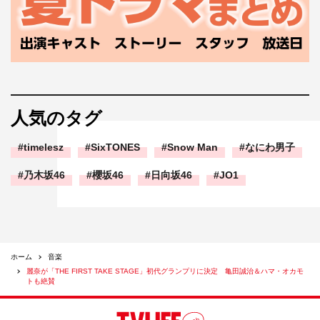
TikTok：
https://vt.tiktok.com/ZSJbmGK8h/
人気のタグ
timelesz
SixTONES
Snow Man
なにわ男子
乃木坂46
櫻坂46
日向坂46
JO1
ホーム
音楽
麗奈が「THE FIRST TAKE STAGE」初代グランプリに決定 亀田誠治＆ハマ・オカモ
トも絶賛