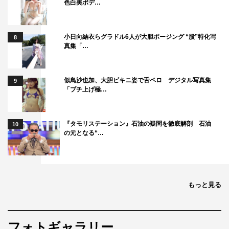
サムネイル撮影の時、ファインダーを覗いてまず感じたの
色白美ボデ…
は、意思のある強い表情でした。被写体としては素人なの
で、ぎこちなさがあるのは当然にもかかわらず、静かなる
小日向結衣らグラドル6人が大胆ポージング “股”特化写
8
自信を感じ、それがとても印象的でした。
真集「…
これからの成長と活躍がとても楽しみです。
似鳥沙也加、大胆ビキニ姿で舌ペロ デジタル写真集
9
木下健太郎 コメント
「ブチ上げ極…
おめでとうございます。幼い頃からの夢を見事実現されま
したね。
『タモリステーション』石油の疑問を徹底解剖 石油
10
の元となる“…
その秘めた意志の強さとどこまでも透明な声を最大の武器
にして、THE FIRST TAKEのステージから大きく外の世界
へ羽ばたいてください。
もっと見る
甲田まひる コメント
麗奈さんが勝ち進んで行くたびに、候補者の中でも常に目
フォトギャラリー
を引く存在でした。