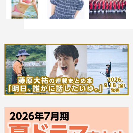
家族の聴いていたフォークソングの影響を受け、9歳から
ギターを始める。
中学生の頃、作詞・作曲にチャレンジし、高校生からは鹿
児島を中心に路上ライブやライブハウスでの活動を開始。
チャンネル登録者466万人を超えるYouTubeチャンネル
「THE FIRST TAKE」が新たな才能を見つけるオーディシ
ョンプログラム「THE FIRST TAKE STAGE」で、全国各
地約5,000組以上集まった応募者の中から見事グランプリ
に輝いた。
影響を受けた主なアーティスト：RADWIMPS、YUI、長
渕剛、吉田拓郎、尾崎豊、etc.
YouTube：
https://www.youtube.com/user/reina02030923/featured
Twitter：
https://twitter.com/0172reina
Instagram：https://www.instagram.com/0172reina/?hl=ja