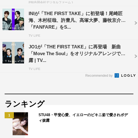
PR(合同会社デジタルファーム )
麗奈さんはきっと2020年代を代表するシンガーソングラ
INIが「THE FIRST TAKE」に初登場！尾崎匠
イターになる。
海、木村柾哉、許豊凡、髙塚大夢、藤牧京介が
懐かしさと新しさと。みんなの記憶の中にある佳きJ-POP
「FANFARE」をS...
の真ん中らへんが未来にすっと伸びていくイメージ。
TV LIFE
ハマ・オカモト（OKAMOTO’S）コメント
JO1が「THE FIRST TAKE」に再登場 新曲
「Move The Soul」をオリジナルアレンジで披
露 | TV...
2021年に耳にする麗奈さんの声は、懐かしさと新しさが
同居する。
TV LIFE
Recommended by
“聴きたかったシンガーソングライター”
高嶋直子 コメント
ランキング
透明感のある繊細な歌声で、すっと心に入ってきました。
STU48・甲斐心愛、イエローのビキニ姿で愛されボデ
他のファイナリストの皆さんも素晴らしかったですが、麗
1
ィ披露
奈さんの作品と歌には、今回のオーディションの選考ポイ
ントである「その人自身の生き様が伝わる佇まい」をとて