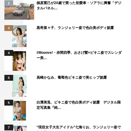
も感じました。
槙原寛己が20歳で買った初愛車・ソアラに興奮「デジ
2
タルパネル…
麗奈さんには、さまざまな感情表現の可能性を感じます。
今後それらが深みを増して表現されていくことを楽しみに
しています。
黒嵜菜々子、ランジェリー姿で色白美ボディ披露
3
清水恵介 コメント
#Mooove!・赤間四季、おさげ髪×ビキニ姿でスレンダ
4
麗奈さん、おめでとうございます。
ー美…
THE FIRST TAKEでは「純粋でシンプル/少ない要素で本
質を際立てる」ということを大事にしてきました。
高崎かなみ、葡萄色ビキニ姿で美ヒップ披露
5
麗奈さんの歌には、その大事にしてきたことが詰まってい
ます。
歌い続けてください。
白濱美兎、ビキニ姿で色白美ボディ披露 デジタル限
6
定写真集『純…
長山一樹 コメント
麗奈さん、グランプリおめでとうございます。
“現役女子大生アイドル”七海りお、ランジェリー姿で
7