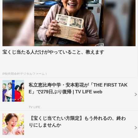
つけて、友達に相談した上で応募を決意しました。
オーディションに応募することでさえ、少しためらってい
た私ですが、友達が背中を押してくれたこともあり、行け
るところまでとにかくやろうと言う気持ちを持つことが出
来ました。
そして、セミファイナル、ファイナルを経て、たくさんの
宝くじ当たる人だけがやっていること、教えます
コメントや応援メッセージを頂き、少しだけ自分に自信を
持つことができました。それが、私にとってはすごくうれ
しいです。
PR(合同会社デジタルファーム )
少し、ネガティブなことばかりを考えてしまう私ですが、
私立恵比寿中学・安本彩花が「THE FIRST TAK
応援してくれている方々がいるからこそ、音楽が大好きだ
E」で279日ぶり復帰 | TV LIFE web
からこそ、今も自分なりに歌えていると思っています。
これまで私に関わってくれた全ての人たちへの感謝の気持
TV LIFE
ちを忘れずに、これからも、歌い続けます。
【宝くじ当てたい方限定】もう外れるの、終わ
りにしませんか
亀田誠治 コメント