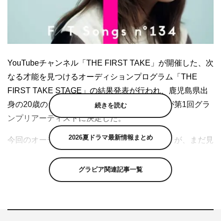
YouTubeチャンネル「THE FIRST TAKE」が開催した、次
なる才能を見つけるオーディションプログラム「THE
FIRST TAKE STAGE」の結果発表が行われ、鹿児島県出
身の20歳のシンガー・ソングライター、麗奈が第1回グラ
続きを読む
ンプリアーティストに決定した。
2026夏ドラマ最新情報まとめ
今回のオーディションは「THE FIRST TAKE」が、まだ見
ぬ本物のアーティストに出会うために用意したオーディシ
ョンプログラム。昨年11月に応募が開始され、数々の選考
グラビア関連記事一覧
を経て、グランプリが選ばれた。グランプリに決定した麗
奈には、「THE FIRST TAKE」への出演と、配信専門レー
ベル「THE FIRST TAKE MUSIC」からのデジタルリリー