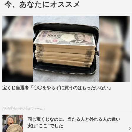
スが約束されている。
今、あなたにオススメ
今回の選考は「THE FIRST TAKE STAGE 実行委員会」と
「ゲスト選考委員」である亀田誠治、ハマ・オカモト
（OKAMOTO’S）、Billboard JAPAN編集長・高嶋直子、
そして「THE FIRST TAKE PROJECT 選考委員」の清水
恵介、長山一樹、木下健太郎、甲田まひるの計7人が実
施。選考委員が「5つの選考ポイント」に則り10点×5基準
=50点で採点・講評し、グランプリにふさわしいと思う候
補者を推薦。選考委員の採点・講評コメント及び通過者の
推薦を基に「THE FIRST TAKE STAGE 実行委員会」で協
宝くじ当選者「〇〇をやらずに買うのはもったいない」
議の上、決定した。
グランプリに選ばれた麗奈は、どこか懐かしく、新しい。
等身大かつ独創的な表現で描く歌詞、そして、聴く人の耳
PR(合同会社デジタルファーム )
を一瞬でその世界へグッと引き込む繊細な歌声が魅力のア
同じ宝くじなのに、当たる人と外れる人の違い
実は“ここ”でした
ーティストだ。ゲスト選考委員の亀田は「2020年代を代