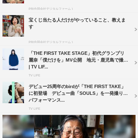
表する国民的なシンガー・ソングライターになる」と選考
PR(合同会社デジタルファーム )
段階から満点を付け絶賛。ハマ・オカモトは「聴きたかっ
たシンガー・ソングライター」と講評している。
宝くじ当たる人だけがやっていること、教えま
す
グランプリ獲得によって出演が決まった「THE FIRST
TAKE」で麗奈が披露した曲は、3次選考でも話題となっ
PR(合同会社デジタルファーム )
た「僕だけを」。好きなのに「こんな私じゃダメだ、強く
「THE FIRST TAKE STAGE」初代グランプリ
なりたい」と離れて行く君と、それでも「ずっと一緒にい
麗奈「僕だけを」MV公開 地元・鹿児島で撮影
| TV LIF...
てほしい」と思う僕を描いた切ない楽曲だ。また、歌詞を
TV LIFE
再考し、編曲とピアノ伴奏にトオミヨウ氏を迎えたこと
で、オーディション時よりも楽曲の世界観が伝わる内容に
デビュー25周年のbirdが「THE FIRST TAKE」
に初登場 デビュー曲「SOULS」を一発撮りで
仕上がっている。
パフォーマンス...
麗奈 コメント
TV LIFE
自信のなかった私は、当時通っていた専門学校で「THE
FIRST TAKE STAGE」オーディションのフライヤーを見