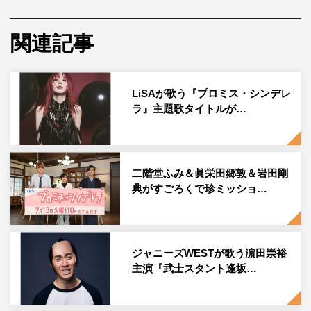
Sexy Zoneは、秦基博が楽曲提供した新曲「夏のハイドレ
関連記事
ンジア」をフルサイズでテレビ初披露。切なくも温かい珠
玉のサマーラブソングをステージで魅せる。
LiSAが歌う『プロミス・シンデレ
さらに、SEKAI NO OWARIはニューアルバム「scent of
ラ』主題歌タイトルが…
memory」からゴスペル調にアレンジされたメロディーが
印象的な楽曲「バードマン」をフルサイズ披露。
そして、宮野真守は話題のテレビアニメのエンディングテ
二階堂ふみ＆眞栄田郷敦＆岩田剛
ーマになっている新曲「Dream on」を披露。MY FIRST
典がすごろくで珍ミッショ…
STORYは約1年ぶりにシングルリリースした新曲「告
白」、アーティストデビュー8周年を迎えた蒼井翔太は新
曲「硝子のくつ」をそれぞれテレビ初披露する。
ジャニーズWESTが歌う濵田崇裕
主演『武士スタント逢坂…
また、これさえ見れば最新音楽シーンが丸わかりの7月の
オリジナルCDTVランキングを発表。さらに、ヒット曲と