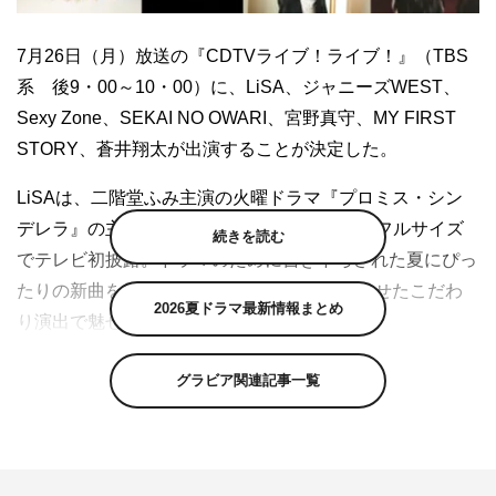
7月26日（月）放送の『CDTVライブ！ライブ！』（TBS
系 後9・00～10・00）に、LiSA、ジャニーズWEST、
Sexy Zone、SEKAI NO OWARI、宮野真守、MY FIRST
STORY、蒼井翔太が出演することが決定した。
LiSAは、二階堂ふみ主演の火曜ドラマ『プロミス・シン
デレラ』の主題歌「HADASHi NO STEP」をフルサイズ
続きを読む
でテレビ初披露。ドラマのために書き下ろされた夏にぴっ
たりの新曲を、LiSAのダンスステップに合わせたこだわ
2026夏ドラマ最新情報まとめ
り演出で魅せる。
ジャニーズWESTは、メンバーの重岡大毅主演の金曜ドラ
グラビア関連記事一覧
マ『＃家族募集します』の主題歌「でっかい愛」をフルサ
イズでテレビ初歌唱。この楽曲は、耳に残る温かいメロデ
ィーと、そばにそっと寄り添って全てを包み込む無償の愛
を歌った詞が印象的だ。