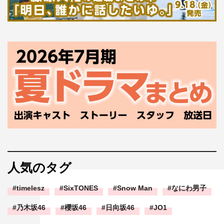
人気のタグ
timelesz
SixTONES
Snow Man
なにわ男子
乃木坂46
櫻坂46
日向坂46
JO1