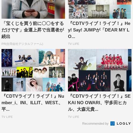
「宝くじを買う前に〇〇をする
『CDTVライブ！ライブ！』He
だけです」金運上昇で当選者が
y! Say! JUMPが「DEAR MY L
続出
O...
PR(合同会社デジタルファーム)
TV LIFE
『CDTVライブ！ライブ！』Nu
『CDTVライブ！ライブ！』SE
mber_i、INI、ILLIT、WEST.、
KAI NO OWARI、宇多田ヒカ
平...
ル、大森元貴...
TV LIFE
TV LIFE
Recommended by