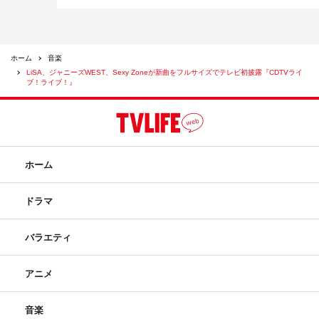
ホーム
音楽
LiSA、ジャニーズWEST、Sexy Zoneが新曲をフルサイズでテレビ初披露『CDTVライ
ブ！ライブ！』
ホーム
ドラマ
バラエティ
アニメ
音楽