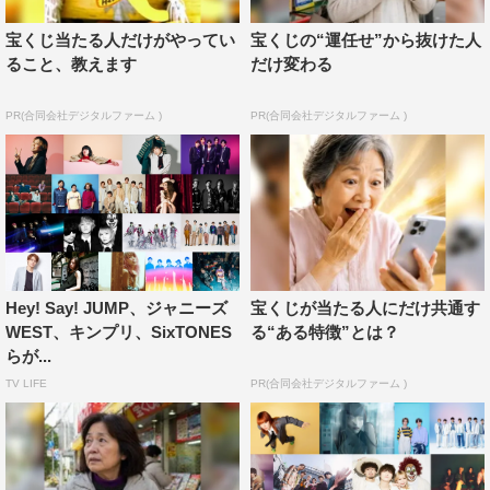
宝くじ当たる人だけがやってい
宝くじの“運任せ”から抜けた人
ること、教えます
だけ変わる
PR(合同会社デジタルファーム )
PR(合同会社デジタルファーム )
LiSA
Sexy Zone
ジャニーズWEST
宮野真守
蒼井翔太
Hey! Say! JUMP、ジャニーズ
宝くじが当たる人にだけ共通す
WEST、キンプリ、SixTONES
る“ある特徴”とは？
らが...
TV LIFE
PR(合同会社デジタルファーム )