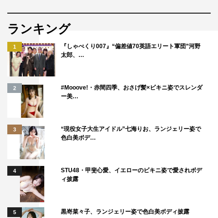
ランキング
『しゃべくり007』“偏差値70英語エリート軍団”河野
1
太郎、…
#Mooove!・赤間四季、おさげ髪×ビキニ姿でスレンダ
2
ー美…
“現役女子大生アイドル”七海りお、ランジェリー姿で
3
色白美ボデ…
STU48・甲斐心愛、イエローのビキニ姿で愛されボデ
4
ィ披露
黒嵜菜々子、ランジェリー姿で色白美ボディ披露
5