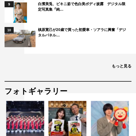
白濱美兎、ビキニ姿で色白美ボディ披露 デジタル限
9
定写真集『純…
槙原寛己が20歳で買った初愛車・ソアラに興奮「デジ
10
タルパネル…
もっと見る
フォトギャラリー