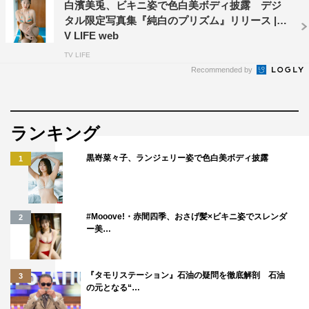
白濱美兎、ビキニ姿で色白美ボディ披露 デジ
タル限定写真集『純白のプリズム』リリース | T
V LIFE web
TV LIFE
Recommended by
ランキング
黒嵜菜々子、ランジェリー姿で色白美ボディ披露
1
#Mooove!・赤間四季、おさげ髪×ビキニ姿でスレンダ
2
ー美…
『タモリステーション』石油の疑問を徹底解剖 石油
3
の元となる“…