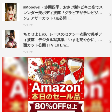
#Mooove!・赤間四季、おさげ髪×ビキニ姿でス
レンダー美ボディ披露『グラビアザテレビジョ
ン』アザーカット7点公開 |...
TV LIFE
ちとせよしの、レースのセクシー衣装で美ボデ
ィ披露 デジタル写真集「いまを艶やかに」誌
面カット公開 | TV LIFE w...
TV LIFE