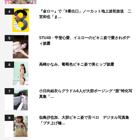
『金ロー』で「8番出口」ノーカット地上波初放送 二
4
宮和也「ま…
STU48・甲斐心愛、イエローのビキニ姿で愛されボデ
5
ィ披露
高崎かなみ、葡萄色ビキニ姿で美ヒップ披露
6
小日向結衣らグラドル6人が大胆ポージング “股”特化写
7
真集「…
似鳥沙也加、大胆ビキニ姿で舌ペロ デジタル写真集
8
「ブチ上げ極…