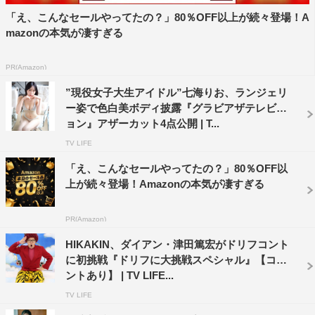
「え、こんなセールやってたの？」80％OFF以上が続々登場！A
mazonの本気が凄すぎる
PR(Amazon)
”現役女子大生アイドル”七海りお、ランジェリ
ー姿で色白美ボディ披露『グラビアザテレビジ
ョン』アザーカット4点公開 | T...
TV LIFE
「え、こんなセールやってたの？」80％OFF以
上が続々登場！Amazonの本気が凄すぎる
PR(Amazon)
HIKAKIN、ダイアン・津田篤宏がドリフコント
に初挑戦『ドリフに大挑戦スペシャル』【コメ
ントあり】 | TV LIFE...
TV LIFE