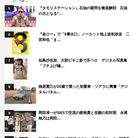
『タモリステーション』石油の疑問を徹底解剖 石油
5
の元となる“…
『金ロー』で「8番出口」ノーカット地上波初放送 二
6
宮和也「ま…
似鳥沙也加、大胆ビキニ姿で舌ペロ デジタル写真集
7
「ブチ上げ極…
槙原寛己が20歳で買った初愛車・ソアラに興奮「デジ
8
タルパネル…
岡田准一がSNSで交流の梶裕貴と念願の初対面 永尾
9
柚乃は岡田…