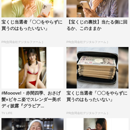
宝くじ当選者「〇〇をやらずに
【宝くじの裏技】当たる側に回
買うのはもったいない」
るか、このままか
PR(合同会社デジタルファーム )
PR(合同会社デジタルファーム )
#Mooove!・赤間四季、おさげ
宝くじ当選者「〇〇をやらずに
髪×ビキニ姿でスレンダー美ボ
買うのはもったいない」
ディ披露『グラビア...
TV LIFE
PR(合同会社デジタルファーム )