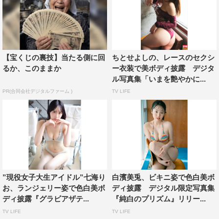
【宝くじの裏技】当たる側に回
ちとせよしの、レースのセクシ
るか、このままか
ー衣装で美ボディ披露 デジタ
ル写真集「いまを艶やかに...
PR(合同会社デジタルファーム )
TV LIFE
”現役女子大生アイドル”七海り
白濱美兎、ビキニ姿で色白美ボ
お、ランジェリー姿で色白美ボ
ディ披露 デジタル限定写真集
ディ披露『グラビアザテ...
『純白のプリズム』リリー...
TV LIFE
TV LIFE