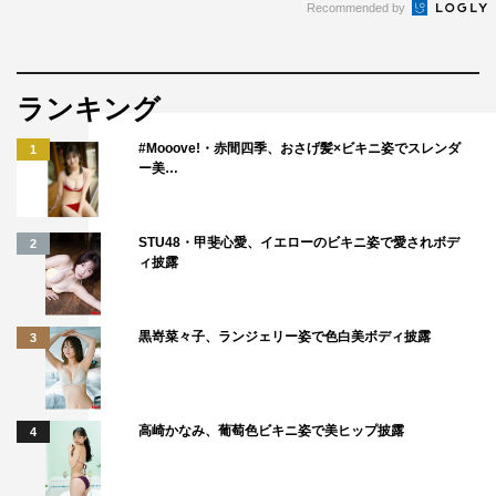
Recommended by
ランキング
#Mooove!・赤間四季、おさげ髪×ビキニ姿でスレンダ
1
ー美…
STU48・甲斐心愛、イエローのビキニ姿で愛されボデ
2
ィ披露
黒嵜菜々子、ランジェリー姿で色白美ボディ披露
3
高崎かなみ、葡萄色ビキニ姿で美ヒップ披露
4