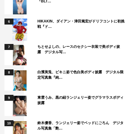
『BLT…
HIKAKIN、ダイアン・津田篤宏がドリフコントに初挑
6
戦『ド…
ちとせよしの、レースのセクシー衣装で美ボディ披
7
露 デジタル写…
白濱美兎、ビキニ姿で色白美ボディ披露 デジタル限
8
定写真集『純…
東雲うみ、黒の紐ランジェリー姿でグラマラスボディ
9
披露
鈴木優香、ランジェリー姿でベッドにごろん デジタ
10
ル写真集「艶…