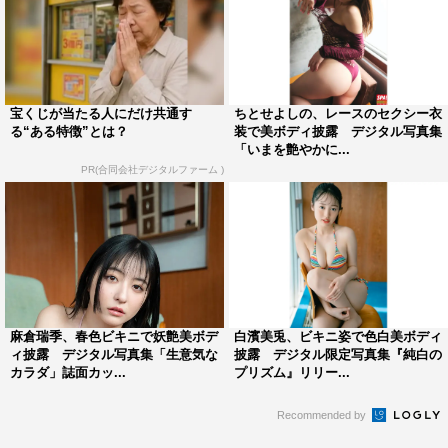
宝くじが当たる人にだけ共通す
ちとせよしの、レースのセクシー衣
る“ある特徴”とは？
装で美ボディ披露 デジタル写真集
「いまを艶やかに...
PR(合同会社デジタルファーム )
麻倉瑞季、春色ビキニで妖艶美ボデ
白濱美兎、ビキニ姿で色白美ボディ
ィ披露 デジタル写真集「生意気な
披露 デジタル限定写真集『純白の
カラダ」誌面カッ...
プリズム』リリー...
Recommended by