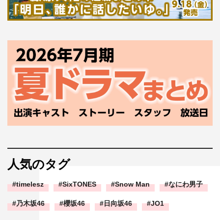
人気のタグ
timelesz
SixTONES
Snow Man
なにわ男子
乃木坂46
櫻坂46
日向坂46
JO1