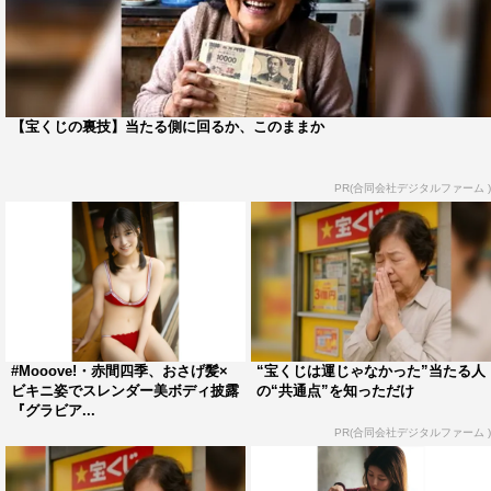
【宝くじの裏技】当たる側に回るか、このままか
PR(合同会社デジタルファーム )
#Mooove!・赤間四季、おさげ髪×
“宝くじは運じゃなかった”当たる人
ビキニ姿でスレンダー美ボディ披露
の“共通点”を知っただけ
『グラビア...
PR(合同会社デジタルファーム )