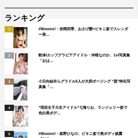
ランキング
#Mooove!・赤間四季、おさげ髪×ビキニ姿でスレンダ
1
ー美…
軟体Iカップグラビアアイドル・仲根なのか、1st写真集
2
「おは…
小日向結衣らグラドル6人が大胆ポージング “股”特化写
3
真集「…
“現役女子大生アイドル”七海りお、ランジェリー姿で
4
色白美ボデ…
#Mooove!・姫野ひなの、ビキニ姿で美ボディ披露
5