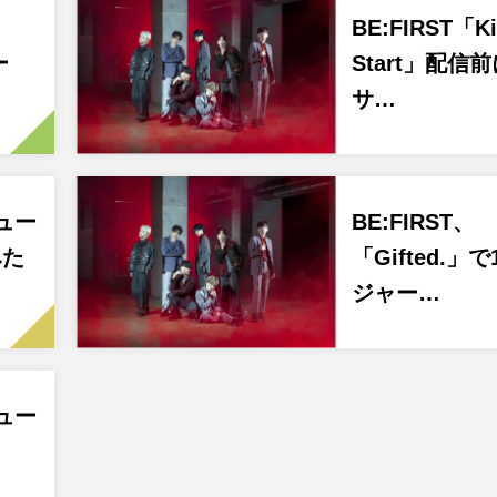
BE:FIRST「Ki
ー
Start」配信
サ…
ビュー
BE:FIRST、
みた
「Gifted.」
ジャー…
ビュー