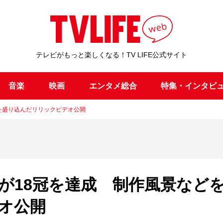
テレビがもっと楽しくなる！TV LIFE公式サイト
音楽
映画
エンタメ総合
特集・インタビ
風景などを盛り込んだリリックビデオ公開
tart」が18冠を達成 制作風景など
オ公開