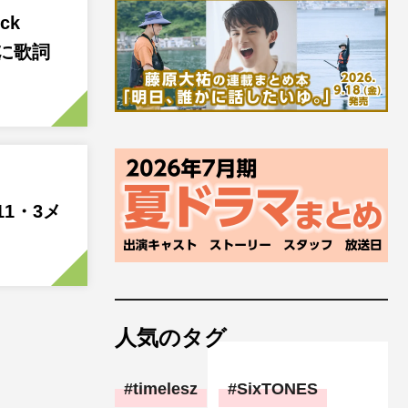
ck
前に歌詞
で11・3メ
人気のタグ
timelesz
SixTONES