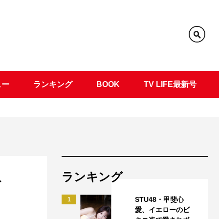
ュー
ランキング
BOOK
TV LIFE最新号
ランキング
を
STU48・甲斐心
1
愛、イエローのビ