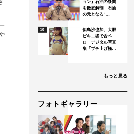
さ
ョン』石油の疑問
を徹底解剖 石油
の元となる“…
ー
似鳥沙也加、大胆
10
や
ビキニ姿で舌ペ
ロ デジタル写真
集「ブチ上げ極…
もっと見る
フォトギャラリー