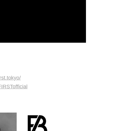
irst.tokyo/
FIRSTofficial