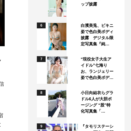
ップ披露
白濱美兎、ビキニ
6
姿で色白美ボディ
披露 デジタル限
定写真集『純…
“現役女子大生ア
7
ク
イドル”七海り
お、ランジェリー
姿で色白美ボデ…
信
小日向結衣らグラ
8
ドル6人が大胆ポ
ージング “股”特
化写真集「…
宿
と
『タモリステーシ
9