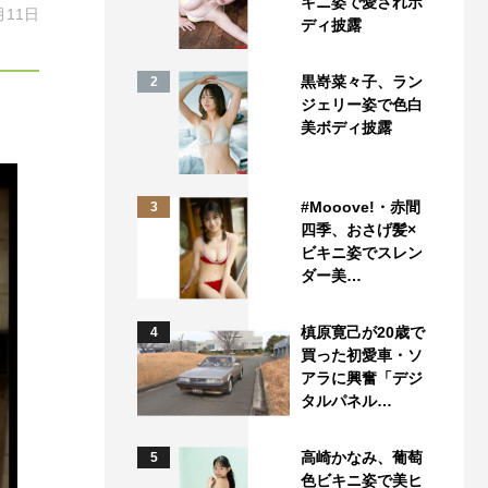
キニ姿で愛されボ
月11日
ディ披露
黒嵜菜々子、ラン
2
ジェリー姿で色白
美ボディ披露
#Mooove!・赤間
3
四季、おさげ髪×
ビキニ姿でスレン
ダー美…
槙原寛己が20歳で
4
買った初愛車・ソ
アラに興奮「デジ
タルパネル…
高崎かなみ、葡萄
5
色ビキニ姿で美ヒ