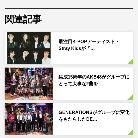
20周年を迎えた。番組では、中島の運命を変えた曲、20
年の歌手生活の転機など、知られざる中島の「MUSIC
関連記事
BLOOD」に田中圭、千葉雄大が迫る。
『smash. presents MUSIC BLOOD』
最注目K-POPアーティスト・
日本テレビ系
Stray Kidsが『…
2021年10月22日（金）後11・00～11・30
この記事の写真
結成15周年のAKB48がグループに
とって大事な2曲を…
GENERATIONSがグループに変化
をもたらしたDE…