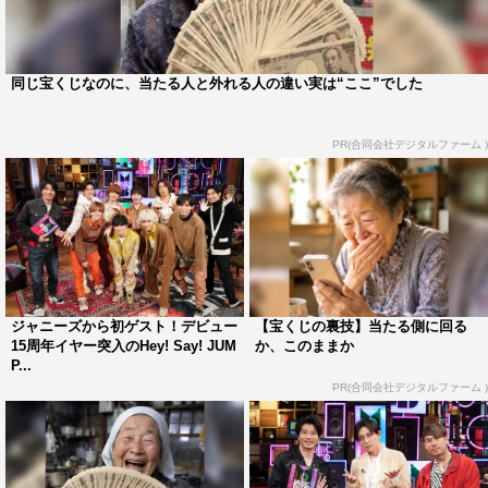
同じ宝くじなのに、当たる人と外れる人の違い実は“ここ”でした
PR(合同会社デジタルファーム )
ジャニーズから初ゲスト！デビュー
【宝くじの裏技】当たる側に回る
15周年イヤー突入のHey! Say! JUM
か、このままか
P...
PR(合同会社デジタルファーム )