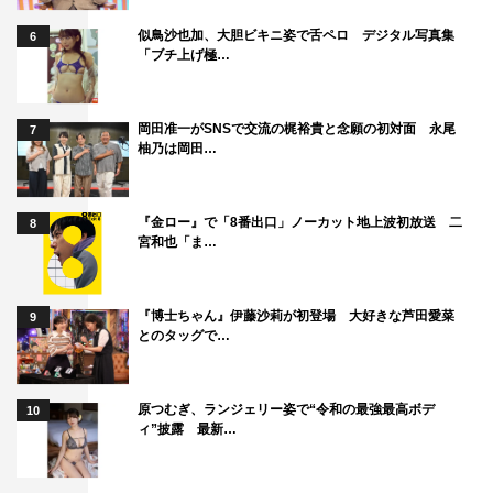
似鳥沙也加、大胆ビキニ姿で舌ペロ デジタル写真集
6
「ブチ上げ極…
岡田准一がSNSで交流の梶裕貴と念願の初対面 永尾
7
柚乃は岡田…
『金ロー』で「8番出口」ノーカット地上波初放送 二
8
宮和也「ま…
『博士ちゃん』伊藤沙莉が初登場 大好きな芦田愛菜
9
とのタッグで…
原つむぎ、ランジェリー姿で“令和の最強最高ボデ
10
ィ”披露 最新…