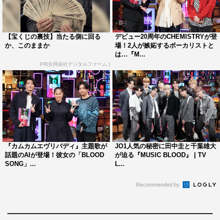
【宝くじの裏技】当たる側に回る
デビュー20周年のCHEMISTRYが登
か、このままか
場！2人が嫉妬するボーカリストと
は…『M...
PR(合同会社デジタルファーム )
『カムカムエヴリバディ』主題歌が
JO1人気の秘密に田中圭と千葉雄大
話題のAIが登場！彼女の「BLOOD
が迫る『MUSIC BLOOD』 | TV
SONG」...
L...
Recommended by