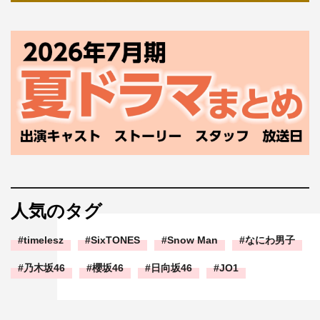
人気のタグ
timelesz
SixTONES
Snow Man
なにわ男子
乃木坂46
櫻坂46
日向坂46
JO1