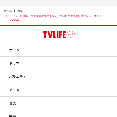
ホーム
音楽
デビュー20周年・中島美嘉の運命を変えた曲や歌手生活の転機に迫る『MUSIC
BLOOD』
ホーム
ドラマ
バラエティ
アニメ
音楽
映画