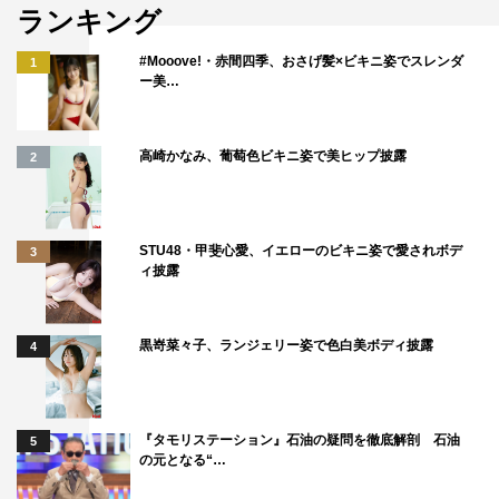
ランキング
#Mooove!・赤間四季、おさげ髪×ビキニ姿でスレンダ
1
ー美…
高崎かなみ、葡萄色ビキニ姿で美ヒップ披露
2
STU48・甲斐心愛、イエローのビキニ姿で愛されボデ
3
ィ披露
黒嵜菜々子、ランジェリー姿で色白美ボディ披露
4
『タモリステーション』石油の疑問を徹底解剖 石油
5
の元となる“…