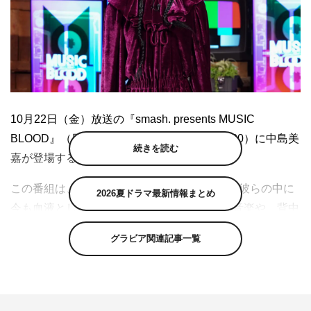
10月22日（金）放送の『smash. presents MUSIC
BLOOD』（日本テレビ系 後11・00～11・30）に中島美
続きを読む
嘉が登場する。
この番組は、毎週1組のアーティストを迎え、彼らの中に
2026夏ドラマ最新情報まとめ
今も血液として脈々と流れる思い入れのある音楽や、背中
を追い続けるアーティストにまつわるトークを交えつつ、
グラビア関連記事一覧
ライブ映像でひもとく音楽番組。
中島は2001年のデビュー以来、数々のヒット曲を生み出
し、歌姫として圧倒的な存在感を放ち続け、今年デビュー