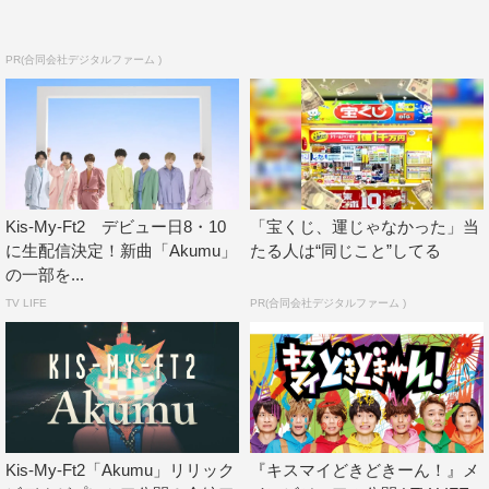
PR(合同会社デジタルファーム )
Kis-My-Ft2 デビュー日8・10
「宝くじ、運じゃなかった」当
に生配信決定！新曲「Akumu」
たる人は“同じこと”してる
の一部を...
TV LIFE
PR(合同会社デジタルファーム )
Kis-My-Ft2「Akumu」リリック
『キスマイどきどきーん！』メ