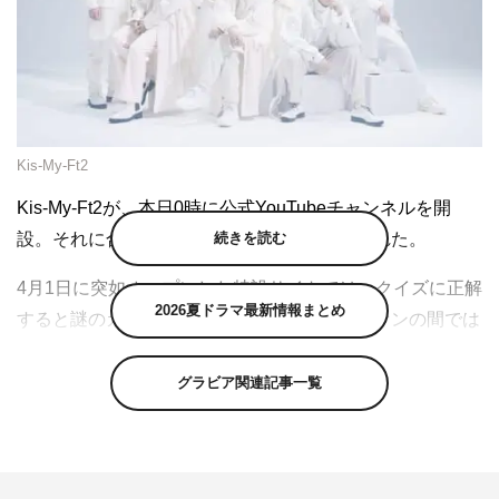
Kis-My-Ft2
Kis-My-Ft2が、本日0時に公式YouTubeチャンネルを開
続きを読む
設。それに合わせて、ティザー映像が公開された。
4月1日に突如オープンした特設サイトでは、クイズに正解
2026夏ドラマ最新情報まとめ
すると謎のカウントダウン画面に遷移し、ファンの間では
「4月7日に何かうれしいお知らせがあるのでは？」と期待
が寄せられていた。
グラビア関連記事一覧
そんな中で、本日0時に公式YouTubeチャンネルがオープ
ン。チャンネル開設に合わせて、早速ティザー映像が公開
された。デビュー10周年を経た7人がクールな佇まいと表