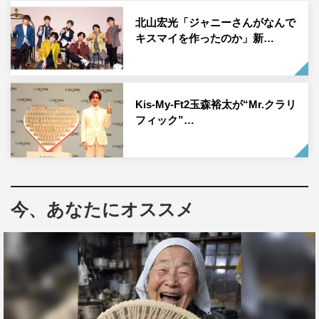
なお、公式YouTubeチャンネルは本日よりプレオープン、
北山宏光「ジャニーさんがなんで
キスマイを作ったのか」新…
4月10日（日）に正式なチャンネルオープンとなる。オー
プン日には、これまでavexチャンネルに公開されていた動
画や、キスマイ10年分のミュージックビデオのYouTube
ver.を視聴することができるとのことで見逃せない。
Kis-My-Ft2玉森裕太が“Mr.クラリ
フィック”…
生配信URL：https://youtu.be/LRcAJdcSNL4
WEB
公式YouTubeチャンネル：
今、あなたにオススメ
https://www.youtube.com/channel/UCwVX4BFoELC1lfOF
MzbJlOg
特設サイト：
https://mentrecording.jp/kismyft2/eOoiNsbktyytPfum2uE/
公式サイト：
https://mentrecording.jp/kismyft2/
公式Twitter：
https://twitter.com/KMF2_0810MENT