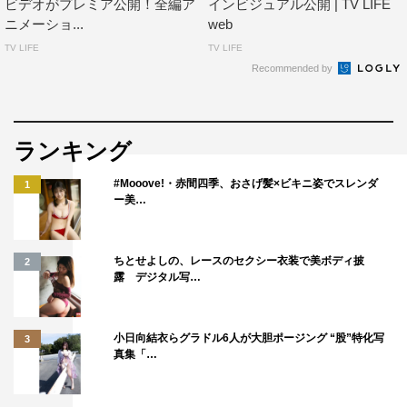
ビデオがプレミア公開！全編ア
インビジュアル公開 | TV LIFE
ニメーショ...
web
TV LIFE
TV LIFE
Recommended by
ランキング
#Mooove!・赤間四季、おさげ髪×ビキニ姿でスレンダ
1
ー美…
ちとせよしの、レースのセクシー衣装で美ボディ披
2
露 デジタル写…
小日向結衣らグラドル6人が大胆ポージング “股”特化写
3
真集「…