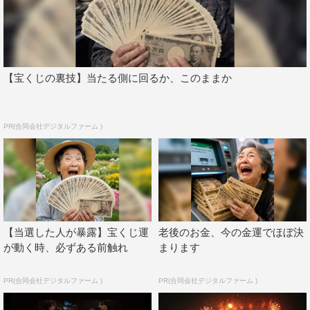
【宝くじの裏技】当たる側に回るか、このままか
Kis-My-Ft2
TVLIFE
PR(合同会社デジタルファーム )
【当選した人が暴露】宝くじ運
老後のお金、今の金運でほぼ決
が動く時、必ずある前触れ
まります
PR(合同会社デジタルファーム )
PR(合同会社デジタルファーム )