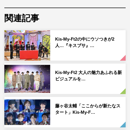
情で、洗練された白の世界観に存在した作品に仕上がって
いる。
関連記事
映像冒頭に出てくる白い球体は卵を表し、新しい誕生を表
現。口もとの意味深なメッセージは11年目の新たなる誕生
Kis-My-Ft2の中にウソつきが2
やスタートを意味したものなのか、などと憶測を読んでい
人…『キスブサ』…
るが果たして…。
そして、現在開催中のアリーナツアー「Kis-My-Ftに逢え
Kis-My-Ft2 大人の魅力あふれる新
る de show 2022」の、4月10日（日）サンドーム福井で
ビジュアルを…
行われる17時30分〜公演の一部が、公式YouTubeチャン
ネルより生配信されることも発表された。生配信は、MC
コーナーに加えて1曲を歌唱する内容となるようだ。
藤ヶ谷太輔「ここからが新たなス
YouTubeで単独ライブを生配信することは、キスマイにと
タート」Kis-My-F…
っては初の試みとなる。生配信は、本日からリマインダー
をオンにすることができるとのことで、要チェックだ。