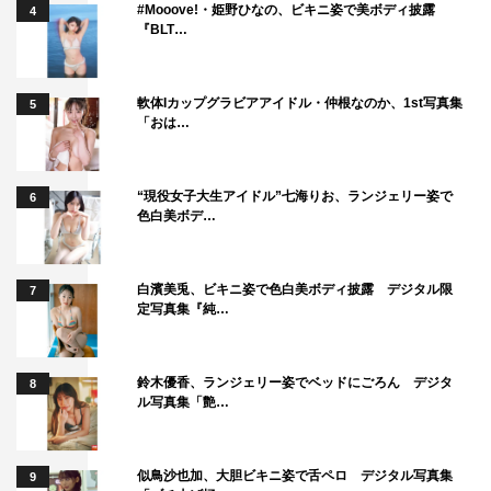
#Mooove!・姫野ひなの、ビキニ姿で美ボディ披露
4
『BLT…
軟体Iカップグラビアアイドル・仲根なのか、1st写真集
5
「おは…
“現役女子大生アイドル”七海りお、ランジェリー姿で
6
色白美ボデ…
白濱美兎、ビキニ姿で色白美ボディ披露 デジタル限
7
定写真集『純…
鈴木優香、ランジェリー姿でベッドにごろん デジタ
8
ル写真集「艶…
似鳥沙也加、大胆ビキニ姿で舌ペロ デジタル写真集
9