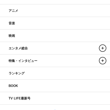
ことはないです。
アニメ
私はBiSが好きだし、BiSの音楽が好きで、研究員とライ
ブで感情をぶつけ合えるこの時間が大好きです。これから
音楽
も大好きなBiSの音楽を届け続けていきたいし、もっと楽
しいことがしたいし、今日来てくれた研究員と、まだ見ぬ
映画
研究員ともっと大きな場所に行きたいです。
だからBiSはこれからも止まらず走り続けていきたいし、
エンタメ総合
ついていきたいって思ってもらえるように死ぬ気で頑張り
特集・インタビュー
ます！ これからもよろしくお願いします。
ヒューガー
ランキング
今日みんながBiSを観に来てくれて、いま野音で1つの空
BOOK
間を共有できていることを、本当に幸せに思います。
今日の野音で、「これからBiSが生まれ変わって5人で走
TV LIFE最新号
っていく、その始まりを見せられるライブにしたい！」と