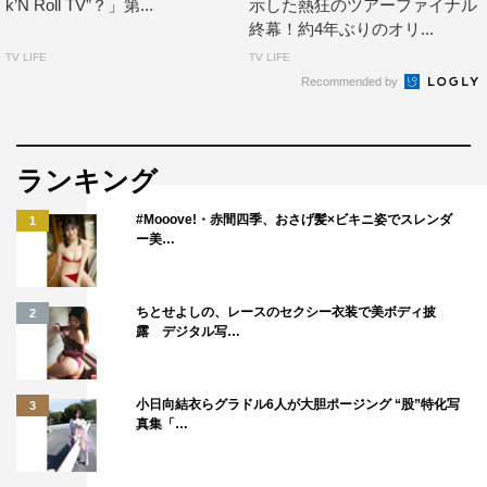
k’N Roll TV”？」第...
示した熱狂のツアーファイナル
会場から割れんばかりの拍手喝采が起こり、メンバーが再
終幕！約4年ぶりのオリ...
登場。会場の研究員に向かって、メンバーが1人ひとり語
TV LIFE
TV LIFE
りかけていく。まず、この日で脱退することが発表されて
Recommended by
いるイトー・ムセンシティ部は「自分がBiSに入る前から
ずっと憧れていたこの場所で歌えたことはうれしくて、昨
日完売したことも本当に皆さんのおかげでここに立ってラ
ランキング
イブができていることをすごくうれしく思います」と喜び
#Mooove!・赤間四季、おさげ髪×ビキニ姿でスレンダ
1
の気持ちを。
ー美…
続けて「私にとってのBiSの活動はかけがえのない日々で
した。自分を救ってくれた音楽のある場所に立って、人前
ちとせよしの、レースのセクシー衣装で美ボディ披
2
露 デジタル写…
に立って歌える場所があることを1日1日生きようと思える
意味があることを、当たり前じゃなくて、みんなと出会え
たことも全然当たり前じゃなくて、自分1人で生きてるだ
小日向結衣らグラドル6人が大胆ポージング “股”特化写
3
真集「…
けでは知らなかった感情をたくさんもらいました」と振り
返った。