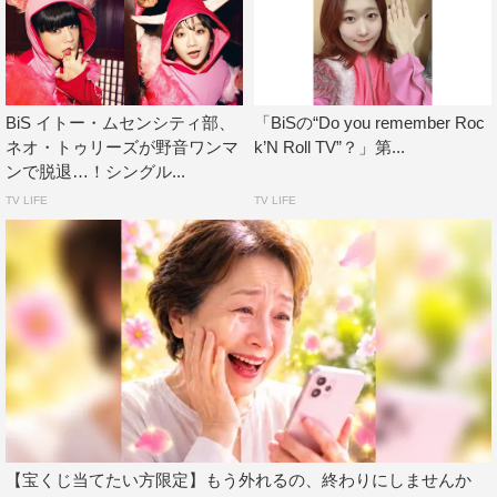
BiS イトー・ムセンシティ部、
「BiSの“Do you remember Roc
ここでトギーがMCで「次に歌うのは、『TOUCH ME』と
ネオ・トゥリーズが野音ワンマ
k’N Roll TV”？」第...
いう曲です。あの時ああ言ってたら、こうしてたらって後
ンで脱退…！シングル...
悔は人生につきものだし、もうどうにもできないと思って
TV LIFE
TV LIFE
しまうこともあると思います」と。
続けて「楽しかった日々の後に後悔する出来事があると、
それまでの全部が、良くなかったような気がしてくるけ
ど、楽しかったこと、うれしかったこと、幸せだったこ
と、全部、良い思い出は、良い思い出のままにしてずっと
大事にしていてほしいです」と呼びかけていく。
そして「今何か後悔しているあなたも、今までの自分の全
てがだめだったなんて思わないで、大切にしてきたものを
【宝くじ当てたい方限定】もう外れるの、終わりにしませんか