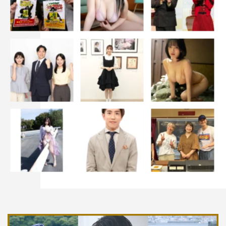
くうれしく思います。
私にとってのBiSの活動はかけがえのない日々でした。自
分を救ってくれた音楽のある場所に立って、人前に立って
歌える場所があることを1日1日生きようと思える意味があ
ることを、当たり前じゃなくて、みんなと出会えたことも
全然当たり前じゃなくて、自分1人で生きてるだけでは知
らなかった感情をたくさんもらいました。
研究員を見ていると、何歳になってもどんな人生を送って
いてもいやなことがあっても、生きることの楽しさ、日々
を全力で生きることのかっこよさ、好きなものに向き合っ
て笑顔でいる姿に勇気をもらっていたし、すごく幸せな気
持ちにさせていただいていました。BiSの活動はこれから
の人生の強みになると信じています。
BiSに会えて、研究員に会えて本当に幸せでした。ありが
とうございました。
ネオ・トゥリーズ