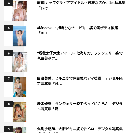
軟体Iカップグラビアアイドル・仲根なのか、1st写真集
4
同じく、この日で脱退するネオ・トゥリーズも「研究員か
「おは…
らもらったたくさんの言葉とか、感情、研究員が見せてく
れた笑顔、景色とか、全部全部大好きでした。これから生
#Mooove!・姫野ひなの、ビキニ姿で美ボディ披露
5
きていく中でまた自分が立ち止まってしまう日が来たら、
『BLT…
みんなからもらったものを思い出して生きていこうと思い
ます。全部、絶対に忘れません」と想いを語る。
“現役女子大生アイドル”七海りお、ランジェリー姿で
6
色白美ボデ…
ナノ3は「今日を楽しみに待っててくれて、早く来てほし
いって思ってた人、楽しみだけど来ないでほしいって思っ
てた人。いろんな感情の中で日比谷野音に来てくれたと思
白濱美兎、ビキニ姿で色白美ボディ披露 デジタル限
7
定写真集『純…
います。いろんな感情を持っていていいです。無理に楽し
まなきゃって思わなくてもいいです。泣いてても、笑って
ても、何しててもいいから、悔いのないように一緒の時間
鈴木優香、ランジェリー姿でベッドにごろん デジタ
8
ル写真集「艶…
を過ごしたいです」と。
新加入のヒューガーも「まだまだやりたいこと、立ちたい
似鳥沙也加、大胆ビキニ姿で舌ペロ デジタル写真集
9
場所、たくさんあります。BiSの未来は無限大です。そう