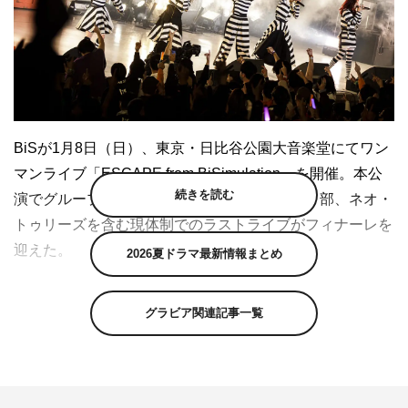
BiSが1月8日（日）、東京・日比谷公園大音楽堂にてワン
マンライブ「ESCAPE from BiSimulation」を開催。本公
続きを読む
演でグループ脱退となるイトー・ムセンシティ部、ネオ・
トゥリーズを含む現体制でのラストライブがフィナーレを
迎えた。
2026夏ドラマ最新情報まとめ
ヒューガーの加入以降では初にして、現体制最後のワンマ
グラビア関連記事一覧
ンライブを目に焼き付けるため、大勢の研究員が雲ひとつ
ない晴天が広がる日比谷公園に集結。真冬の寒さに負け
ず、研究員の熱気が会場に充満していく中でライブの幕開
けとなる「LET’S GOどうも」のイントロが鳴り響くと、