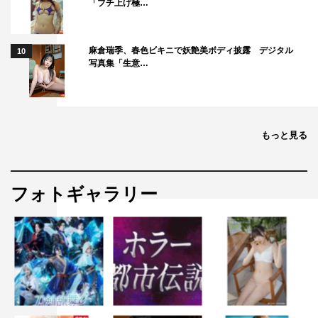
「ブチ上げ極…
信じています。私は、BiSのことが大好きです。同じく
BiSを愛してくれている研究員、そして今日少しでもBiS
麻倉瑞季、春色ビキニで妖艶美ボディ披露 デジタル
10
を良いなと思ってくれたあなたと、一緒に見れる景色を大
写真集「生意…
きく大きくしていきたいです」と力強く述べる。
そして、トギーは「この5人でライブをするのは今日が最
後で、明日からは、3人で活動していきます。これから
もっと見る
BiSがどうなるのか不安な人もたくさんいると思うんです
けど、私はずっと今までもこれからもBiSが大事だし、
BiSが好きで入ってくれたナノとヒューガーとこれから先
フォトギャラリー
も一緒に活動できるのがすごく楽しみです」と。
その上で「この1年、研究員に悲しい思いを何回もさせて
しまいました。これからの活動で、研究員をどうしようも
ないくらい楽しくて幸せな気持ちでいっぱいにできるよう
に、そして今日ここに来てくれた研究員の10倍くらい、そ
れよりもっとたくさんの人たちと出会えるのを夢に見て、