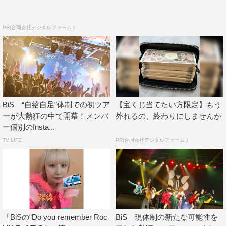
忘れないで、全部の感情を大事にしてこれからも生きてい
てほしいです。心をこめて歌います」と静かに語りかけ
PR(合同会社デジタルファーム )
る。そのあとに本編ラストは「TOUCH ME」「this is not
a love song」「LOVE」を連投し、会場の研究員の涙腺を
決壊させるエモナンバーで締めくくった。
BiS “自給自足”体制での初ツア
【宝くじ当てたい方限定】もう
ーが大熱狂の中で開幕！メンバ
外れるの、終わりにしませんか
ー個別のInsta...
TV LIFE
PR(合同会社デジタルファーム )
「BiSの“Do you remember Roc
BiS 現体制の新たな可能性を