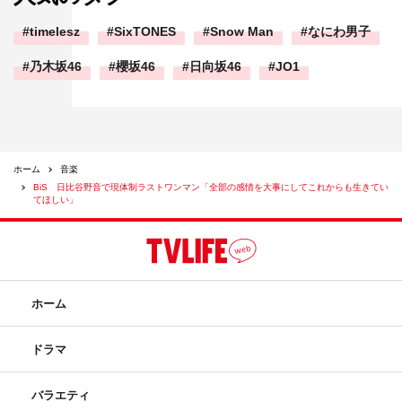
今日は日比谷野音にBiSを見に来てくれてありがとうござ
timelesz
SixTONES
Snow Man
なにわ男子
います。
乃木坂46
櫻坂46
日向坂46
JO1
BiSに加入して1年くらい経って、BiSのワンマンライブで
こんなにもたくさんの研究員が目の前にいる光景を見るの
は今日が初めてで、野音が研究員でいっぱいになる景色を
想像して、本当に楽しみな気持ちでいっぱいでした。
ホーム
音楽
今日を楽しみに待っててくれて、早く来てほしいって思っ
BiS 日比谷野音で現体制ラストワンマン「全部の感情を大事にしてこれからも生きてい
てた人、楽しみだけど来ないでほしいって思ってた人。い
てほしい」
ろんな感情の中で日比谷野音に来てくれたと思います。
いろんな感情を持っていていいです。無理に楽しまなきゃ
って思わなくてもいいです。泣いてても、笑ってても、何
しててもいいから、悔いのないように一緒の時間を過ごし
ホーム
たいです。
いつもBiSにたくさんの愛をくれる研究員が、好きな場所
ドラマ
で好きなことをして楽しいとか幸せって思って生きてくれ
バラエティ
たらうれしいし、その力にBiSがなれたらそんなうれしい