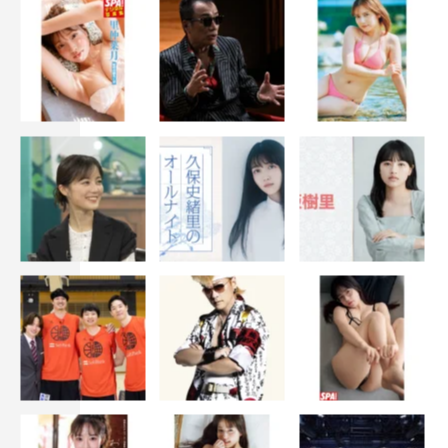
これからも頑張っていきます。研究員と一緒に頑張ってい
きたいです。これからも応援してもらえたらうれしいで
す。これからのBiSもよろしくお願いします」と呼びかけ
た。
アンコールでは「BiS-どうやらゾンビ のおでまし-」
「CURTAiN CALL」を披露し、ヒューガーの「野音、ま
だまだ行けますか！」という煽りに続いて、2回目の
「CURTAiN CALL」で感動のフィナーレへ。日比谷野音
を満員に埋めた、5人体制のBiS。トギー、ナノ3、ヒュー
ガーの3人体制で活動していく、今後の第3期BiSの動向か
らも目が離せない。