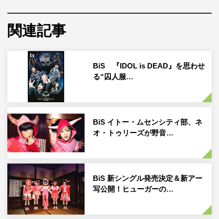
ステージの中央の大きな扉が勢いよく開き、
「YEAH〜!!!」と大きな声をあげ、BiSメンバーが登場す
関連記事
る。
オープニングの勢いのまま、1曲目を駆け抜けると夕暮れ
BiS 『IDOL is DEAD』を思わせ
時にふさわしい「GOiNG ON」で会場が一体化。キラーチ
る“囚人服…
ューン「STUPiD」、破壊力抜群の「DESTROY」、
THEE MICHELLE GUN ELEPHANTの名曲「スモーキ
ン・ビリー」と全力パフォーマンスを連発し、会場を沸か
BiS イトー・ムセンシティ部、ネ
す。
オ・トゥリーズが野音…
BiS 新シングル発売決定＆新アー
写公開！ヒューガーの…