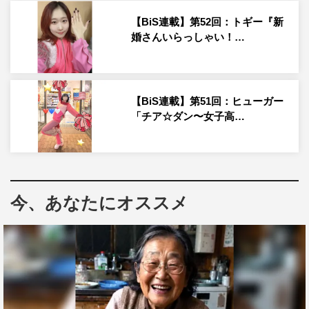
【BiS連載】第52回：トギー『新
婚さんいらっしゃい！…
イトー・ムセンシティ部が「『ESCAPE from
【BiS連載】第51回：ヒューガー
「チア☆ダン〜女子高…
BiSimulation』にお越しのみなさん、私たち新生アイドル
研究会BiSです」とあいさつをした後、自己紹介を挟み、
メンバー全員で新年のあいさつ。そこから「Hey boy hey
girl」「LOVELY LOVELY」で、会場を埋め尽くした研究
員を多幸感のあるハッピータイムへと誘っていく。
今、あなたにオススメ
ライブ中盤には、「COLD CAKE」「Fantasista」
「BASKET BOX」といったエモーショナルな楽曲で、研
究員の感情を揺さぶっていく。続いてのショートMCでは
冬の野外で冷えた体を温めるために会場全体で“腿上げ”を
行った流れで、「DA DA DA DANCE SONG」に突入。腿