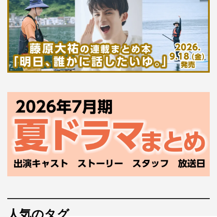
私も今日でBiSを脱退します。
本当に応援してくれる研究員がいたから、ここまで続けて
くることができました。
どんなにつらい日があったとしても、ライブで研究員の顔
を見たら、がんばり続けることができました。
研究員からもらったたくさんの言葉とか、感情、研究員が
見せてくれた笑顔、景色とか、全部全部大好きでした。
これから生きていく中でまた自分が立ち止まってしまう日
が来たら、みんなからもらったものを思い出して生きてい
こうと思います。
全部、絶対に忘れません。いつまでもみんなが笑顔で元気
でいてくれたらうれしいなって思っています。
3年半、本当にありがとうございました。
ナノ3
人気のタグ