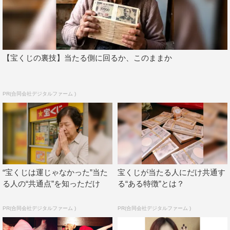
上げの成果でバンプアップされた肉体から繰り出された、
大ジャンプで野音が揺れる。
「thousand crickets」では“ラジオ体操”、“ヘッドバンキン
【宝くじの裏技】当たる側に回るか、このままか
グ”、“スクワット”を一緒に行い、超体育会系ライブは終盤
へ突入していく。その後、「テレフォン」「FUCKiNG
OUT」といった超攻撃的セットリストで畳み掛けたところ
PR(合同会社デジタルファーム )
から一転、「つよがりさん」をしっとりと歌い上げた
BiS。
“宝くじは運じゃなかった”当た
宝くじが当たる人にだけ共通す
る人の“共通点”を知っただけ
る“ある特徴”とは？
PR(合同会社デジタルファーム )
PR(合同会社デジタルファーム )