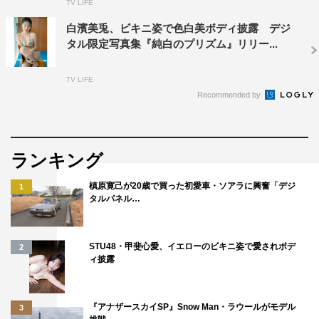
TV LIFE
白濱美兎、ビキニ姿で色白美ボディ披露 デジ
タル限定写真集『純白のプリズム』リリー...
TV LIFE
Recommended by
ランキング
槙原寛己が20歳で買った初愛車・ソアラに興奮「デジ
1
タルパネル…
STU48・甲斐心愛、イエローのビキニ姿で愛されボデ
2
ィ披露
『アナザースカイSP』Snow Man・ラウールがモデル
3