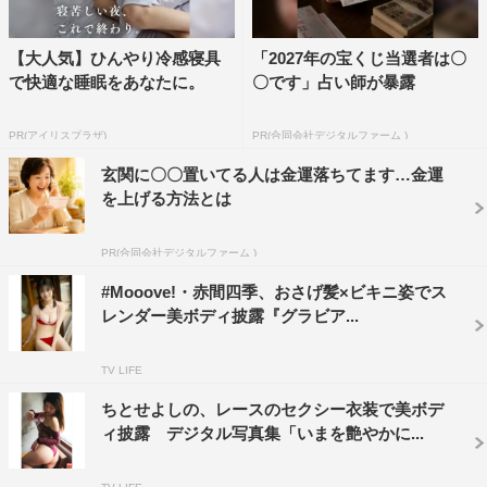
【大人気】ひんやり冷感寝具
「2027年の宝くじ当選者は〇
で快適な睡眠をあなたに。
〇です」占い師が暴露
PR(アイリスプラザ)
PR(合同会社デジタルファーム )
玄関に〇〇置いてる人は金運落ちてます…金運
を上げる方法とは
PR(合同会社デジタルファーム )
#Mooove!・赤間四季、おさげ髪×ビキニ姿でス
レンダー美ボディ披露『グラビア...
TV LIFE
ちとせよしの、レースのセクシー衣装で美ボデ
ィ披露 デジタル写真集「いまを艶やかに...