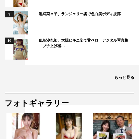
黒嵜菜々子、ランジェリー姿で色白美ボディ披露
9
似鳥沙也加、大胆ビキニ姿で舌ペロ デジタル写真集
10
「ブチ上げ極…
もっと見る
フォトギャラリー