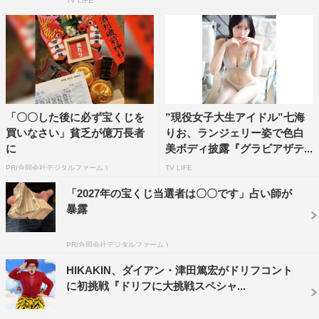
TV LIFE
「〇〇した後に必ず宝くじを
”現役女子大生アイドル”七海
買いなさい」貧乏が億万長者
りお、ランジェリー姿で色白
に
美ボディ披露『グラビアザテ...
PR(合同会社デジタルファーム )
TV LIFE
「2027年の宝くじ当選者は〇〇です」占い師が
暴露
PR(合同会社デジタルファーム )
HIKAKIN、ダイアン・津田篤宏がドリフコント
に初挑戦『ドリフに大挑戦スペシャ...