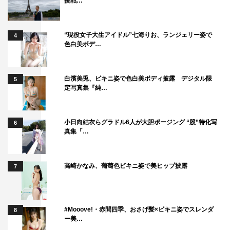
挑戦…
“現役女子大生アイドル”七海りお、ランジェリー姿で
4
色白美ボデ…
白濱美兎、ビキニ姿で色白美ボディ披露 デジタル限
5
定写真集『純…
小日向結衣らグラドル6人が大胆ポージング “股”特化写
6
真集「…
高崎かなみ、葡萄色ビキニ姿で美ヒップ披露
7
#Mooove!・赤間四季、おさげ髪×ビキニ姿でスレンダ
8
ー美…