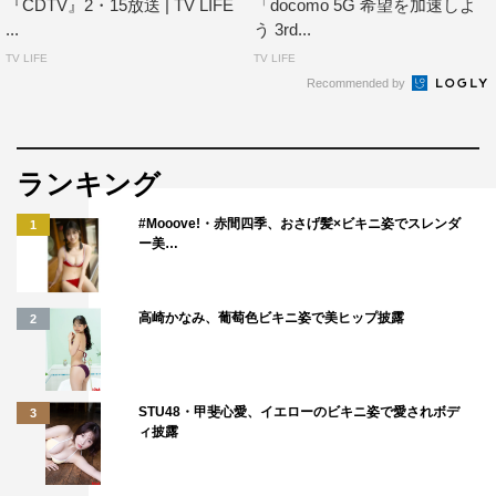
『CDTV』2・15放送 | TV LIFE
「docomo 5G 希望を加速しよ
...
う 3rd...
TV LIFE
TV LIFE
Recommended by
ランキング
#Mooove!・赤間四季、おさげ髪×ビキニ姿でスレンダ
1
ー美…
高崎かなみ、葡萄色ビキニ姿で美ヒップ披露
2
STU48・甲斐心愛、イエローのビキニ姿で愛されボデ
3
ィ披露