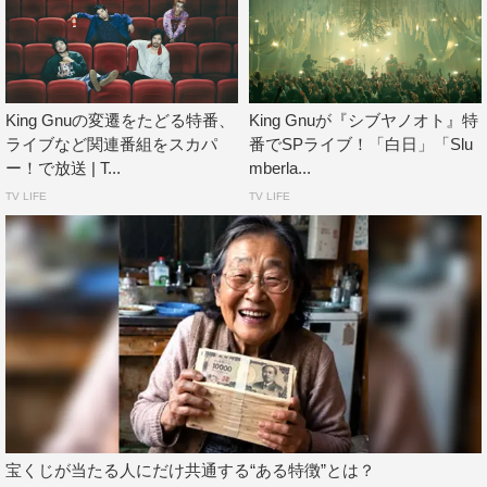
作品ページ：
https://www.amazon.co.jp/dp/B0B8P4GJHG
公式 Twitter：@PrimeVideo_JP
公式 Instagram：@primevideojp
King Gnuの変遷をたどる特番、
King Gnuが『シブヤノオト』特
公式 TikTok：primevideojapan
ライブなど関連番組をスカパ
番でSPライブ！「白日」「Slu
ー！で放送 | T...
mberla...
TV LIFE
TV LIFE
©Photography Tomoyuki Kawakami
宝くじが当たる人にだけ共通する“ある特徴”とは？