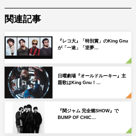
突如現れ、サインを書き入れた。そんなメンバーの直筆サ
インが書き込まれたビルボードは、4月5日（水）まで、同
関連記事
所に設置されている。
今回のライブ映像『King Gnu Live at TOKYO DOME』の
『レコ大』「特別賞」のKing Gnu
配信にあたり、King Gnuメンバーは「俺らの5年間の集大
が「一途」「逆夢…
成。たった一度しかないあの瞬間が閉じ込められていま
す。こんな瞬間を紡いでこれからもきっと続いていきま
す。その場にいてくれたみんなはあの時に戻れるはず。初
めて見てくれるみんなはきっと遊びに来たくなるはず、そ
日曜劇場『オールドルーキー』主
題歌はKing Gnu！…
んな映像になっています。ぜひ見てみてね」とコメント。
前身バンドSrv.Vinci（サーバ・ヴィンチ）からKing Gnuへ
と改名し、初楽曲「Tokyo Rendez-Vous」をミュージック
『関ジャム 完全燃SHOW』で
ビデオで公開した日からちょうど5年目となる、2022年4
BUMP OF CHIC…
月27日に開催が発表された『King Gnu Live at TOKYO
DOME』。