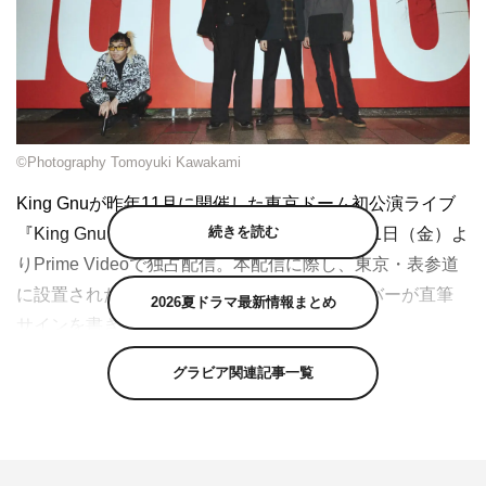
©Photography Tomoyuki Kawakami
King Gnuが昨年11月に開催した東京ドーム初公演ライブ
続きを読む
『King Gnu Live at TOKYO DOME』が、3月31日（金）よ
りPrime Videoで独占配信。本配信に際し、東京・表参道
に設置された巨大ビルボードにKing Gnuメンバーが直筆
2026夏ドラマ最新情報まとめ
サインを書き入れた。
今回の配信に際し、3月23日より東京・OMOTESANDO
グラビア関連記事一覧
CROSSING WALLの仮囲いに、ステージ上でライブパフ
ォーマンスするKing Gnuメンバーが描かれた巨大ビルボ
ードが設置中。3月27日深夜、ここにKing Gnuメンバーが