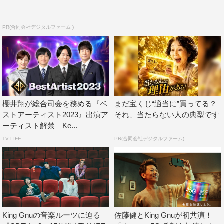
PR(合同会社デジタルファーム )
King Gnu
櫻井翔が総合司会を務める『ベ
まだ宝くじ“適当に”買ってる？
ストアーティスト2023』出演ア
それ、当たらない人の典型です
ーティスト解禁 Ke...
TV LIFE
PR(合同会社デジタルファーム)
King Gnuの音楽ルーツに迫る
佐藤健とKing Gnuが初共演！