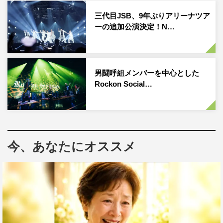
本公演は2022年11月19日、20日の2日間にわたり開催さ
三代目JSB、9年ぶりアリーナツア
ーの追加公演決定！N…
れ、約10万人を動員。「この東京ドームでのお客さんを目
の前にして、やっとKing Gnuになれた」 と、井口理
（Vo.Key）がMCで語ったとおり、約5年の軌跡を経て築
き上げた、新天地とも言えるメモリアルなステージとなっ
男闘呼組メンバーを中心とした
た。
Rockon Social…
今回、Prime Videoで独占配信する『King Gnu Live at
TOKYO DOME』は、公演2日目の模様を収めたライブ映
像。「劇場版 呪術廻戦 0」主題歌である「一途」で幕を開
今、あなたにオススメ
け、ヒット曲のオンパレード、終盤には2022 NHK サッカ
ーテーマに採用された新曲「Stardom」を初披露。そし
て、インディ－ズ時代の楽曲群のみで固めたアンコール。
順風満帆に見えながらも、時に泥くさく、時に人間くさ
く、さまざまな逆境を越えてきた彼らのすべてが詰まった