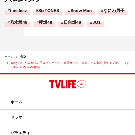
timelesz
SixTONES
Snow Man
なにわ男子
乃木坂46
櫻坂46
日向坂46
JO1
ホーム
音楽
King Gnuが表参道の巨大ビルボードに直筆サイン 東京ドーム初公演ライブが3・31よ
りPrime Videoで配信
ホーム
ドラマ
バラエティ