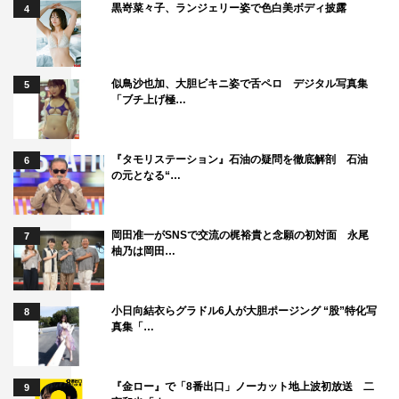
黒嵜菜々子、ランジェリー姿で色白美ボディ披露
4
似鳥沙也加、大胆ビキニ姿で舌ペロ デジタル写真集
5
「ブチ上げ極…
『タモリステーション』石油の疑問を徹底解剖 石油
6
の元となる“…
岡田准一がSNSで交流の梶裕貴と念願の初対面 永尾
7
柚乃は岡田…
小日向結衣らグラドル6人が大胆ポージング “股”特化写
8
真集「…
『金ロー』で「8番出口」ノーカット地上波初放送 二
9