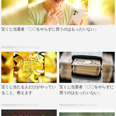
圧巻のライブに。メンバー4人だけで2時間以上にわたり、
東京ドームを埋め尽くすオーディエンスを熱狂させた。
番組情報
宝くじ当選者「〇〇をやらずに買うのはもったいない」
PR(合同会社デジタルファーム )
宝くじ当たる人だけがやってい
宝くじ当選者「〇〇をやらずに
ること、教えます
買うのはもったいない」
『King Gnu Live at TOKYO DOME』
PR(合同会社デジタルファーム )
PR(合同会社デジタルファーム )
Prime Video
2023年3月31日（金）配信スタート