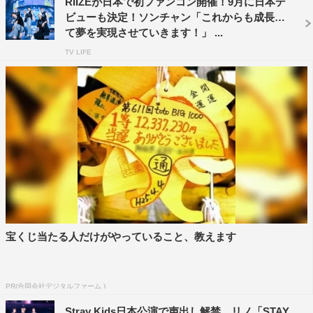
RIIZEが日本で初ファンコン開催！9月に日本デ
ビューも決定！ソンチャン「これからも成長し
て夢を実現させていきます！」 ...
TV LIFE
LAPOSTA_JO1_撮影：田中聖太郎
そして各グループのカバーステージコーナーへ。まず初め
に
DXTEEN
が
JO1
のオーディション番組『
PRODUCE 101
JAPAN
』から人気の楽曲「やんちゃ
BOY
やんちゃ
GIRL
」
を
DXTEEN
らしくキュートにカバー。続く
INI
の「
CALL
宝くじ当たる人だけがやっていること、教えます
119
」では正反対のカッコよさをアピール。
INI
は
JO1
の
「
Shine A Light
」をカバーし、曲どおりのキラキラ輝いた
PR(合同会社デジタルファーム )
姿を見せた。
JO1
は
INI
のダンスナンバー「
BOMBARDA
」
をパワフルにカバーした。
Stray Kids日本公演で声出し解禁 リノ「STAY