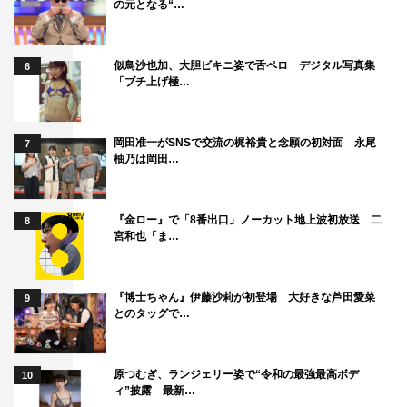
の元となる“…
い」と話し、川西も「うれしいっ！」と笑顔で返事を。続
いて寺尾⾹信が「河野純喜君と歌ってみたい」と話すと
似鳥沙也加、大胆ビキニ姿で舌ペロ デジタル写真集
6
JO1
からは「やめたほうがいい」「うるさいよ」と総ツッ
「ブチ上げ極…
コミを受けた。自分の名前が挙がらなかった
INI
の松⽥迅
が「（福⽥）歩汰！」と声を掛けると、福田が「僕、迅と
岡田准一がSNSで交流の梶裕貴と念願の初対面 永尾
7
コラボしたいです」とコメントし、次回以降のコラボを期
柚乃は岡田…
待させた。
JO1
と
INI
のグループの垣根を越えたコラボステージでは、
『金ロー』で「8番出口」ノーカット地上波初放送 二
8
夏の代表曲である
Mrs.GREEN APPLE
の「⻘と夏」を
JO1
宮和也「ま…
の河野と
INI
の髙塚⼤夢、メインボーカル2人がカバーし、
伸びやかな美声を響かせた。
8LOOM
の「
Melody
」を
JO1
『博士ちゃん』伊藤沙莉が初登場 大好きな芦田愛菜
9
の⽩岩瑠姫、
INI
の後藤威尊と佐野雄⼤、
Awesome City
とのタッグで…
Club
の「勿忘」を
JO1
の⾦城碧海と
INI
の尾崎匠海、宇多
⽥ヒカルのラブソング「
First Love
」を
JO1
の與那城奨と
原つむぎ、ランジェリー姿で“令和の最強最高ボデ
10
INI
の藤牧京介がカバー。続いて
JO1
の「
Born To Be
ィ”披露 最新…