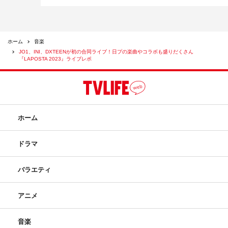
M08
「
AMAZE ME
」
INI
M09
「
HERO
」
INI
M10
「
FANFARE
」
INI
ホーム
音楽
M11
「
Tiger
」
JO1
JO1、INI、DXTEENが初の合同ライブ！日プの楽曲やコラボも盛りだくさん
『LAPOSTA 2023』ライブレポ
M12
「
OH-EH-OH
」
JO1
M13
「
Get Inside Me
」
JO1
M14
「
Dreaming Night
」
JO1
M15
「
Rose
」
JO1
ホーム
M16
「やんちゃ
BOY
やんちゃ
GIRL
」
DXTEEN
※カバー
M17「
CALL 119
」
DXTEEN
※
INI
カバー
ドラマ
M18「
Shine A Light
」
INI
※
JO1
カバー
M19「
BOMBARDA
」
JO1
※
INI
カバー
バラエティ
MC
アニメ
M20
「⻘と夏」
JO1
河野、
INI
髙塚 ※
Mrs.GREEN
音楽
APPLE
カバー