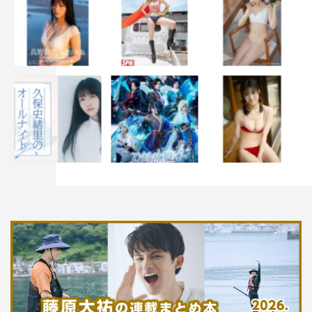
『LAPOSTA 2023』©LAPONE Entertainment
『LAPOSTA 2023』
は
2
⽇間
2
公演でそれぞれ
1
万⼈、計
2
万⼈を動員。それに加えて1日目は全国
47
都道府県、
80
館
の映画館にてライブビューイングを、２日目は国内外でラ
イブストリーミングも実施し、大盛況で幕を閉じた。