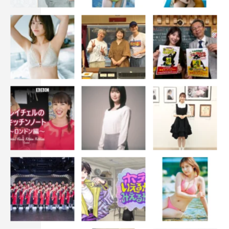
『LAPOSTA 2023』撮影：田中聖太郎
ライブの終盤には
INI
のオーディション番組『
PRODUCE
101 JAPAN SEASON2
』のテーマ曲「
Let Me Fly~
その未
来へ
~
」で全員が再び集合。４階席にもメンバーが登場す
るなど、隅々までファンと交流した。本編最後は原点とも
言える『
PRODUCE 101 JAPAN
』のテーマ曲「ツカメ
～
Itʼs Coming～
」で締めくくった。
アンコールでは
JO1
が赤、
INI
が青、
DXTEEN
が緑で、後
ろにはそれぞれ自分の名前が入ったスタジャン姿でステー
ジに登場。ライブの最後を飾る
38
曲目は
JO1
のデビュー曲
「無限⼤」と
INI
のデビュー曲「
Rocketeer
」のマッシュア