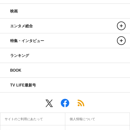
M21
「
Melody
」
JO1
⽩岩、
INI
後藤、佐野 ※
8LOOM
カ
映画
バー
M22
「勿忘」
JO1
⾦城、
INI
尾崎 ※
Awesome City Club
エンタメ総合
カバー
M23
「
First Love
」
JO1
與那城、
INI
藤牧 ※宇多⽥ヒカル
特集・インタビュー
カバー
M24
「
Born To Be Wild
」
JO1
⼤平、川⻄、
INI
⽥島
ランキング
※
JO1
カバー
BOOK
M25
「
Remains
」
JO1
川尻、
INI
⽊村
M26
「
24H
」
JO1
佐藤、
INI
許、松⽥ ※
SEVENTEEN
カ
TV LIFE最新号
バー
M27
「イケナイ太陽」
JO1
⽊全、鶴房、
INI
池﨑
※
ORANGE RANGE
カバー
M28
「
LAPOSTA 2023 Exclusive DJ Mix
」
JO1
⾖原、
INI
⻄
サイトのご利用にあたって
個人情報について
M29
「
Unlimit
」
DXTEEN