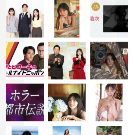
ップを。
最後の感想ではそれぞれのグループを代表して、
DXTEEN
の谷口が「デビューしたばかりなのにたくさん
の方々の前でパフォーマンスできたことがうれしいです
し、何よりもすてきな先輩たちとステージに立てたことが
光栄です」、
INI
の木村が「最初は不安な気持ちが大きか
ったんですけど、皆さんがあったかくて本当に楽しいライ
ブになってよかったと思いました。僕たちも全力で準備し
てきたので、それに応えていただいて本当にうれしかった
です」、
JO1
の白岩が「よくよく思い返したら、ファンの
方がいないステージが僕ら続いたじゃないですか。それが
今こうやってたくさんの方がいて、ファミリー
28
人全員で
ステージに立っているというのが本当に幸せなことだなと
思いました。僕、めっちゃ幸せでした。ありがとうござい
ました！」とコメントした。