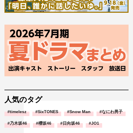
公演情報
『LAPOSTA 2023』
日程：5月
30
日（火）、
31
日（水）
場所：東京・有明アリーナ
出演者：
JO1
、
INI
、
DXTEEN
5月
31日（水）
SETLIST
M01
「
SPECTRA
」
INI
M02
「
Brand New Day
」
DXTEEN
M03
「
SuperCali
」
JO1
人気のタグ
M04
「
Sail Away
」
DXTEEN
timelesz
SixTONES
Snow Man
なにわ男子
M05
「
Come Over
」
DXTEEN
M06
「
BAD BOYZ
」
INI
乃木坂46
櫻坂46
日向坂46
JO1
M07
「
We Are
」
INI