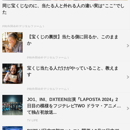
コに乗り会場を一周すると、「
HERO
」でセンターステー
同じ宝くじなのに、当たる人と外れる人の違い実は“ここ”でし
ジに集合し目を見合わせながら円になって楽しそうに歌
た
う。さらに５月
24
日（水）に発売したばかりのロックナン
バー「
FANFARE
」で会場が一体となって盛り上がった。
PR(合同会社デジタルファーム )
【宝くじの裏技】当たる側に回るか、このまま
JO1
にバトンタッチすると最新曲「
Tiger
」を披露。続く
か
「
OH-EH-OH
」では河野純喜が「大きな声出していこう
ぜ
!!
」と観客に呼び掛け、メンバーはトロッコや花道へ。
PR(合同会社デジタルファーム )
ファンとじゃんけんやハートポーズなどをして会場中をと
宝くじ当たる人だけがやっていること、教えま
りこにした。センターステージに集まり、「
Dreaming
す
Night
」で眠りにつくかわいいポーズで終わったと思え
ば、「
Rose
」でクールでセクシーな表情とダンスで魅せ
PR(合同会社デジタルファーム )
た。
JO1、INI、DXTEEN出演『LAPOSTA 2024』2
日目の模様をフジテレビTWO ドラマ・アニメに
て独占初放送...
TV LIFE