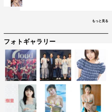
Wild
」を
HIPHOP
調にアレンジし、
JO1
の⼤平祥⽣と川
⻄、
INI
の⽥島がラップを披露。メインダンサーの
JO1
の川
尻蓮と
INI
の⽊村柾哉はオリジナル曲「
Remains
」で息ぴ
もっと見る
ったりのシンクロペアダンス。さらに
SEVENTEEN
の
「
24H
」を
JO1
の佐藤、
INI
の許豊凡と松⽥、
ORANGE
RANGE
の「イケナイ太陽」を
JO1
の⽊全翔也と鶴房、
INI
フォトギャラリー
の池﨑理⼈が制服姿で水鉄砲を持ってトロッコに乗ってノ
リノリで歌唱。コラボステージの最後を飾るのは
JO1
の⾖
原⼀成と
INI
の⻄洸⼈。それぞれのグループの楽曲を
Mix
し、
DJ
プレーを披露した。