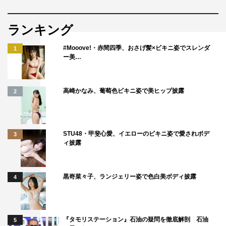
ちゃうれしいです」とコメント。すると先輩一同も「さす
がっ！」と拍手を。
ランキング
#Mooove!・赤間四季、おさげ髪×ビキニ姿でスレンダ
1
ー美…
高崎かなみ、葡萄色ビキニ姿で美ヒップ披露
2
STU48・甲斐心愛、イエローのビキニ姿で愛されボデ
3
ィ披露
黒嵜菜々子、ランジェリー姿で色白美ボディ披露
4
『LAPOSTA 2023』撮影：田中聖太郎
JO1
の鶴房汐恩からの「コラボしたい先輩は？」という質
『タモリステーション』石油の疑問を徹底解剖 石油
5
問には、⾕⼝太⼀が「
JO1
さんの（川⻄）拓実君とした