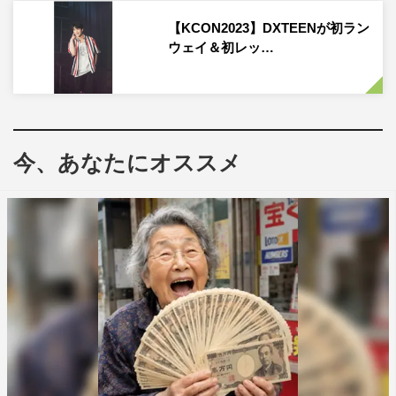
ダンスで観客を魅了した。
【KCON2023】DXTEENが初ラン
ウェイ＆初レッ…
今、あなたにオススメ
LAPOSTA_DXTEEN_撮影：河村美貴（田中聖太郎写真事務所）
各グループがあいさつ代わりに１曲ずつ披露した後、末っ
子・
DXTEEN
から順にそれぞれのグループの世界を色濃
く見せていく。
INI
は「
We Are
」「
AMAZE ME
」でトロッ