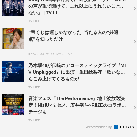
の声が生で聞けて、これ以上にうれしいことは
ない」 | TV LI...
TV LIFE
“宝くじは運じゃなかった”当たる人の“共通
点”を知っただけ
PR(合同会社デジタルファーム )
乃木坂46が伝統のアコースティックライブ『MT
V Unplugged』に出演 生田絵梨花「歌いなが
らこみ上げてくるものが...
TV LIFE
LAPOSTA_INI_撮影：田中聖太郎
音楽フェス「The Performance」地上波放送決
定！NiziU×ミセス、若井滉斗×RIIZEのコラボス
MC
では全員がステージに集結。
JO1
の佐藤景瑚がデビュ
テージも ...
ーしたての
DXTEEN
に「
LAPONE
入って正解だった？」
TV LIFE
と問い掛けると、⼤久保波留が「いつか合同ライブやって
Recommended by
みたいと思っていたので、こんなに早く夢がかなってめっ