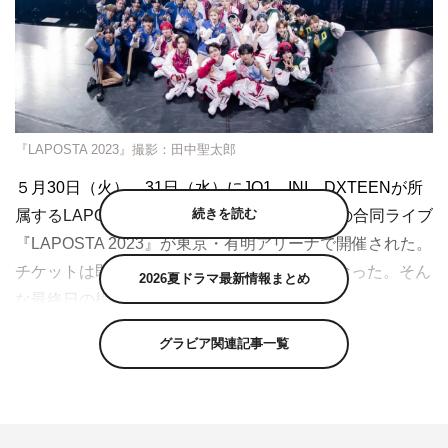
『LAPOSTA 2023』撮影：田中聖太郎
５月
30
日（火）、
31
日（水）に
JO1
、
INI
、
DXTEEN
が所
続きを読む
属する
LAPONE
エンタテインメントの初めての合同ライブ
『
LAPOSTA 2023』
が東京・有明アリーナで開催された。
チケットは即日完売しプレミアムチケットとなった。そん
2026夏ドラマ最新情報まとめ
な最終日の模様をリポート。
グラビア関連記事一覧