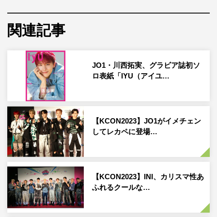
関連記事
JO1・川西拓実、グラビア誌初ソ
ロ表紙「IYU（アイユ…
LAPOSTA_INI_撮影：田中聖太郎
まず
INI
が白い王子様風衣装でメインステージの上から登
場し「
SPECTRA
」で幕開け。曲の途中で⽥島将吾が「も
【KCON2023】JO1がイメチェン
っと声出していこうぜ！」と会場のボルテージを一気に上
してレカペに登場…
げる。
続いて５月
10
日（水）にデビューしたばかりの
DXTEEN
【KCON2023】INI、カリスマ性あ
がゴーグルやニット帽を被り、かわいく登場。デビューシ
ふれるクールな…
ングルの「
Brand New Day
」を披露した。最後に
JO1
が全
身黒のクールな衣装で登場し、「
SuperCali
」のシンクロ