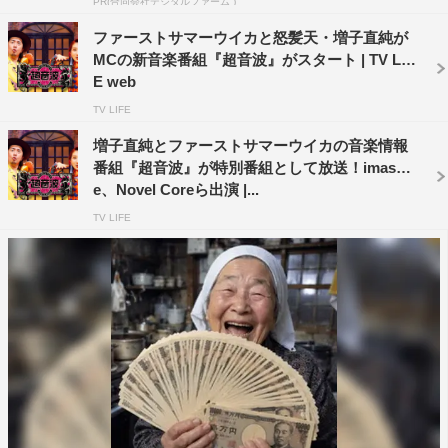
PR(合同会社デジタルファーム )
ファーストサマーウイカと怒髪天・増子直純が
MCの新音楽番組『超音波』がスタート | TV LIF
E web
TV LIFE
©テレビ東京
増子直純とファーストサマーウイカの音楽情報
番組『超音波』が特別番組として放送！imas
e、Novel Coreら出演 |...
TV LIFE
osage
THE SUPER FRUIT
アンジュルム
ファーストサマーウイカ
モーニング娘。'24
ヤングスキニー