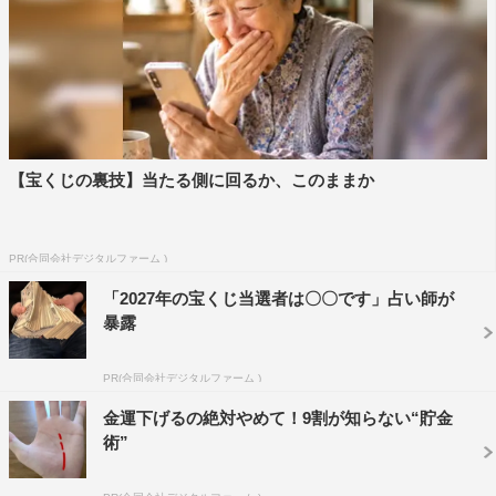
MC：増子直純（怒髪天）、ファーストサマーウイカ
3月24日ゲスト：モーニング娘。’24、アンジュルム、THE
SUPER FRUIT
3月31日ゲスト：ヤングスキニー、osage、怒髪天
TVer：
https://tver.jp/series/sr05vfzmwl
ネットもテレ東：
https://video.tv-tokyo.co.jp/choonpa/
【宝くじの裏技】当たる側に回るか、このままか
公式HP：
https://www.tv-tokyo.co.jp/choonpa_tokuban/
公式X（Twitter）：
PR(合同会社デジタルファーム )
@choonpa_tx（https://twitter.com/choonpa_tx）
「2027年の宝くじ当選者は〇〇です」占い師が
公式Instagram：
暴露
@choonpa_tx（https://www.instagram.com/choonpa_tx）
PR(合同会社デジタルファーム )
金運下げるの絶対やめて！9割が知らない“貯金
術”