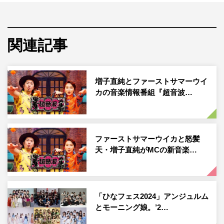
3月24日の放送には、モーニング娘。’24、アンジュルム、
THE SUPER FRUITが出演。往年の名曲を含むスペシャル
メドレーや『超音波』ならではの「1 Cut Stage」（1つの
関連記事
カメラでライブを撮影することにより、通常の撮影よりも
カメラとアーティストの距離が近く、躍動感あふれるステ
ージングが見られる企画）など、貴重な歌唱パフォーマン
増子直純とファーストサマーウイ
カの音楽情報番組『超音波…
スを送る。
3月31日の放送には、ライブシーンで大人気のバンド・ヤ
ングスキニー、次世代のライブシーンを担うosage、そし
ファーストサマーウイカと怒髪
てMCの増子が所属する、40周年を迎えた怒髪天が登場。
天・増子直純がMCの新音楽…
怒髪天はスタジオライブにてMCのファーストサマーウイ
カとコラボレーションする。
「ひなフェス2024」アンジュルム
とモーニング娘。’2…