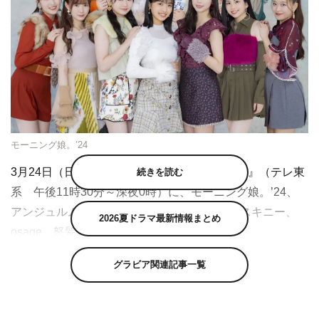
モーニング娘。’24
3月24日（日）、31日（日）放送の『超音波＃』（テレ東
続きを読む
系 午後11時30分～深夜0時）に、モーニング娘。’24、
アンジュルム、THE SUPER FRUIT、ヤングスキニー、
2026夏ドラマ最新情報まとめ
osage、怒髪天が出演することが分かった。
本番組は、増子直純（怒髪天）とファーストサマーウイカ
グラビア関連記事一覧
がMCを務める『超音波』（テレ東 毎週金曜）の特別番
組。