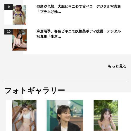
似鳥沙也加、大胆ビキニ姿で舌ペロ デジタル写真集
9
「ブチ上げ極…
麻倉瑞季、春色ビキニで妖艶美ボディ披露 デジタル
10
写真集「生意…
もっと見る
フォトギャラリー