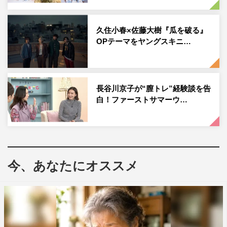
久住小春×佐藤大樹『瓜を破る』
OPテーマをヤングスキニ…
長谷川京子が“膣トレ”経験談を告
白！ファーストサマーウ…
怒髪天 with ファーストサマーウイカ
番組情報
今、あなたにオススメ
『超音波＃』
テレ東系
2024年3月24日（日）、31日（日）午後11時30分～深夜0
時