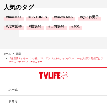
人気のタグ
timelesz
SixTONES
Snow Man
なにわ男子
乃木坂46
櫻坂46
日向坂46
JO1
ホーム
音楽
『超音波＃』モーニング娘。’24、アンジュルム、ヤングスキニーらが出演！怒髪天はフ
ァーストサマーウイカとコラボ
ホーム
ドラマ