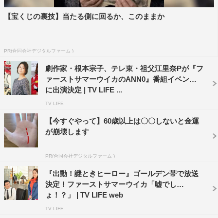
【宝くじの裏技】当たる側に回るか、このままか
怒髪天
PR(合同会社デジタルファーム )
劇作家・根本宗子、テレ東・祖父江里奈Pが『フ
ァーストサマーウイカのANN0』番組イベント
に出演決定 | TV LIFE ...
TV LIFE
【今すぐやって】60歳以上は〇〇しないと金運
が崩壊します
PR(合同会社デジタルファーム )
『出動！謎ときヒーロー』ゴールデン帯で放送
決定！ファーストサマーウイカ「嘘でし
ょ！？」 | TV LIFE web
TV LIFE