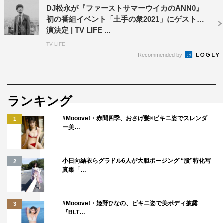
DJ松永が『ファーストサマーウイカのANN0』
初の番組イベント「土手の衆2021」にゲスト出
演決定 | TV LIFE ...
TV LIFE
Recommended by
ランキング
#Mooove!・赤間四季、おさげ髪×ビキニ姿でスレンダ
1
ー美…
小日向結衣らグラドル6人が大胆ポージング “股”特化写
2
真集「…
#Mooove!・姫野ひなの、ビキニ姿で美ボディ披露
3
『BLT…