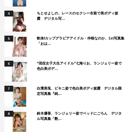
ちとせよしの、レースのセクシー衣装で美ボディ披
4
露 デジタル写…
軟体Iカップグラビアアイドル・仲根なのか、1st写真集
5
「おは…
“現役女子大生アイドル”七海りお、ランジェリー姿で
6
色白美ボデ…
白濱美兎、ビキニ姿で色白美ボディ披露 デジタル限
7
定写真集『純…
鈴木優香、ランジェリー姿でベッドにごろん デジタ
8
ル写真集「艶…