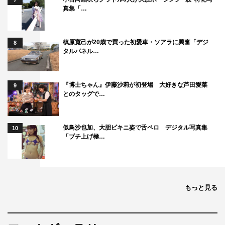
7
真集「…
高見沢：だから昔は、シングルの場合3人でオーディショ
ンやって、曲に一番合う人をリードボーカルにするってや
ってたんですけど。面倒くさいんで、もう最近は多数決
槙原寛己が20歳で買った初愛車・ソアラに興奮「デジ
8
タルパネル…
で。
坂崎：「桜井がいい人？」「はい！」
『博士ちゃん』伊藤沙莉が初登場 大好きな芦田愛菜
9
とのタッグで…
桜井：2対1で。
高見沢：民主主義ですから。何と言おうと。
似鳥沙也加、大胆ビキニ姿で舌ペロ デジタル写真集
10
「ブチ上げ極…
桜井：これでやってきてます。
◆母校・明治学院での収録にちなんで、青春の思い出を聞
かせてください。
もっと見る
高見沢：桜井さんどうですか？ 古典の授業の思い出がよ
みがえったり…。