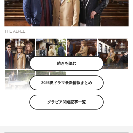
THE ALFEE
続きを読む
2026夏ドラマ最新情報まとめ
グラビア関連記事一覧
今年デビュー50周年を迎えたTHE ALFEEを特集する2時
間の音楽特番の放送が決定（BS-TBS 11月3日（日・
祝）午後7時～8時54分）。番組では過去のアーカイブ映
像でTHE ALFEEの歴史を振り返るとともに、南こうせ