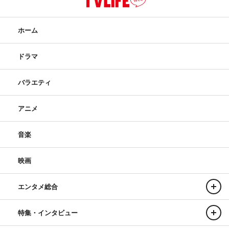
坂崎：高輪台までね、電柱の影に女の子が…。
ホーム
高見沢：そんなことない！
ドラマ
坂崎：この辺は近所に女子校がいっぱいあるでしょ。
バラエティ
桜井：（高見沢は）中学時代も結構モテたんだろうけど、
バスケットボールに打ち込んでたからね。どちらかという
アニメ
と体育会系だったんですよ。で、この高校にしてから、急
に体育会系から文科系になっちゃった（笑）。
音楽
高見沢：みんなそこそこ、誰が一番っていうのはないです
映画
ね。でも、デビューしてから「夏しぐれ」をずーっと冬ま
で歌ってたから、「冬まで歌うの、それ？」「冬だぜ、お
エンタメ総合
まえ」ってよく学校で友達に揶揄されてました（笑）。
特集・インタビュー
坂崎：ちょっと恥ずかしかったよな（笑）。ただ、（前身