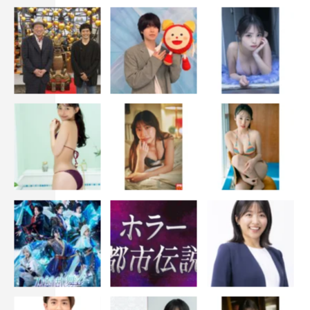
校だったから。
◆3人がそろって明治学院に来るのはいつ以来ですか？
高見沢：10年ぶりですね。
坂崎：名誉卒業式（2014年）以来。
高見沢：ここでやったんですよ、名誉卒業式を。
坂崎：うれしかったな～。
高見沢：でも、どう考えてもおかしい。僕は8年行ったん
ですよ（注：高見沢＆桜井は明治学院高等学校出身）。こ
いつ（坂崎）2年しか行ってないんですよ！ 学費、僕の
方が払ってるのに同じときに卒業っておかしいよな～？
坂崎：桜井も6年行ったよね？