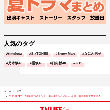
いから「うるさい」って。結構危険でしたよ（笑）。
◆学生時代、一番モテたのはどなたですか？
桜井：見りゃ分かるじゃないですか（と高見沢を見る）。
高見沢：そんなことない。
人気のタグ
坂崎：でも、モテ方がいろいろなんですよね。文化祭で演
timelesz
SixTONES
Snow Man
なにわ男子
奏するじゃないですか。そういうときにモテてたのは桜
井。女子高生が桜井の歌声に惹かれていく。で、高見沢は
乃木坂46
櫻坂46
日向坂46
JO1
ロックのクラスで。
高見沢：（教室を）真っ暗にしちゃったからね。
坂崎：そうすると、敬遠されるんだろうな。だから桜井の
ホーム
音楽
グループがモテてたけど。私生活はやっぱり高見沢。
THE ALFEE、50周年の秘けつは「“俺が俺が”がいない」母校・明治学院大学で語る
桜井：そりゃそうですよ。