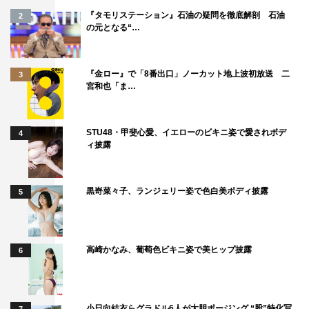
桜井：でも、変な形でデビューしちゃったから、“これじ
『タモリステーション』石油の疑問を徹底解剖 石油
2
ゃダメだ”って自分たちで気づいたんだよね。
の元となる“…
高見沢：気づくまで1年ぐらいたっちゃったけどね。高
『金ロー』で「8番出口」ノーカット地上波初放送 二
3
校、大学と一緒の仲間だったから続いたっていうのもあり
宮和也「ま…
ますし。（VTRの）いろんな方の証言の中でも「売れる前
も売れた後も全然変わらなかった」って言う言葉があっ
STU48・甲斐心愛、イエローのビキニ姿で愛されボデ
4
て、そういう性格的なものもあるのかもしれないです
ィ披露
ね。“俺が俺が”っていう人がいないから。
坂崎：“俺が俺が”、ないない。
黒嵜菜々子、ランジェリー姿で色白美ボディ披露
5
桜井：“どうぞどうぞ”。
高見沢：リードボーカル、みんな歌いたがらないです。
高崎かなみ、葡萄色ビキニ姿で美ヒップ披露
6
坂崎：あまりないでしょ、そういうの。実は（バンドに）
向いてないのかもしれない（笑）。
小日向結衣らグラドル6人が大胆ポージング “股”特化写