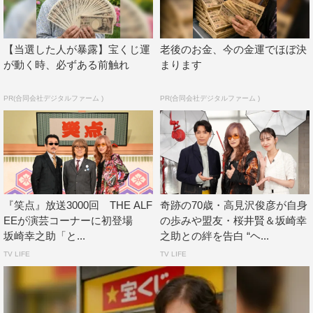
高見沢：『ザ・ベストテン』で「星空のディスタンス」が
2位になったときの演出で、後ろにマーシャルのアンプが
【当選した人が暴露】宝くじ運
老後のお金、今の金運でほぼ決
が動く時、必ずある前触れ
まります
たくさんあって。それが間奏でうわぁ～っと開いて、また
別の風景が出てくるっていう。すごいですよ。セットが素
PR(合同会社デジタルファーム )
PR(合同会社デジタルファーム )
晴らしい！ 今では考えられないぐらいの予算を使ってる
なって（笑）。それが毎週ですからね。上位に上がれば上
がるほどセットが豪華になっていたのを感じました。1位
になるとプレゼントをくれたしね。「星空のディスタン
ス」のときは桐ダンス。
『笑点』放送3000回 THE ALF
奇跡の70歳・高見沢俊彦が自身
坂崎：“星形の桐ダンス”ね（笑）。あとは高見沢が視聴者
EEが演芸コーナーに初登場
の歩みや盟友・桜井賢＆坂崎幸
にプレゼントをするっていうんで、24万通のハガキをステ
坂崎幸之助「と...
之助との絆を告白 “ヘ...
ージ上にバーンと置いたときがあって。1つ選んで当たっ
TV LIFE
TV LIFE
た人に電話をしたら、「この電話は使われておりません」
ってアナウンスが流れたのも印象的でした（笑）。