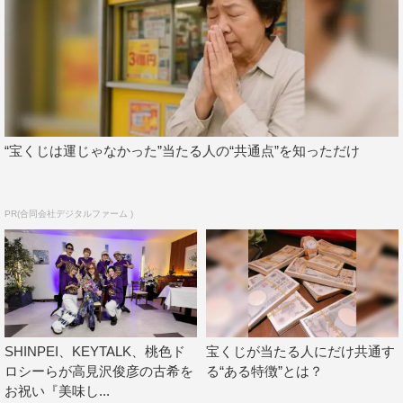
◆THE ALFEEの皆さんはとても仲がいいイメージがあり
ます。50年も続いた秘けつと、THE ALFEE史上最大のピ
ンチを挙げるとしたら何でしょうか？
高見沢：ピンチといったら、デビューでしょう。
坂崎：そうだね。
“宝くじは運じゃなかった”当たる人の“共通点”を知っただけ
高見沢：僕はこのバンドに、ギタリストとして誘われたん
ですよ。それがいざデビューするってなったら、いろんな
PR(合同会社デジタルファーム )
事情があって僕がリードボーカルになっちゃったんです。
しかも「今日から君はギター弾かないでいいから、ハンド
マイクで歌ってくれ」と。その曲（「夏しぐれ」）が松本
隆さんと筒美京平さんコンビの初期の曲だったんだけど。
坂崎：まだゴールデンコンビになる前のね。
SHINPEI、KEYTALK、桃色ド
宝くじが当たる人にだけ共通す
ロシーらが高見沢俊彦の古希を
る“ある特徴”とは？
高見沢：ゴールデンコンビが唯一ヒットしなかったのが、
お祝い『美味し...