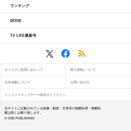
のグループ）コンフィデンスに高見沢が入ってからTHE
ランキング
ALFEEでデビューするまでの間に、何個か女子校の文化
祭とか呼ばれて行ってましたよ。
BOOK
高見沢：人気あったよな？ この界隈で。
TV LIFE最新号
桜井：結構呼ばれてたよね。東大の五月祭とか慶応の三田
祭とか。
高見沢：高校生なのにねぇ。
サイトのご利用にあたって
個人情報について
坂崎：当時、大学生とか社会人が多くてその中でプロにな
広告掲載について
お問い合わせ
る人もいたし。だけど、高校3年から大学1年ぐらいの中で
は結構うまかったんだと思うんですよ。白金界隈でも「あ
インフォマティブデータ取得ガイドライン
いつらいいよね」みたいなのがあったのかもしれない。
当サイトに記載されている画像・動画・文章等の無断転用・無断転
載は固くお断り致します。
桜井：高校のとき、レコード出してたからね。小室（等）
© ONE PUBLISHING
さんのプロデュースで。（注：1972年にコンフィデンス
としてレコード「愛よこんにちは」をリリース）