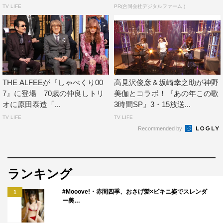
僕らの曲（笑）。
TV LIFE
PR(合同会社デジタルファーム )
坂崎：その後、太田裕美さんで大ヒットしたから（笑）。
高見沢：僕がハンドマイクで歌うっていうのが疑問だった
んですけど、さらに悲劇があって。それまでは桜井がボー
カルで、ギターを弾いたことがなかったのに「君はギター
THE ALFEEが『しゃべくり00
高見沢俊彦＆坂崎幸之助が神野
を弾きなさい」と言われたこと。でも、弾けないから弾き
7』に登場 70歳の仲良しトリ
美伽とコラボ！『あの年この歌
オに原田泰造「...
3時間SP』3・15放送...
まねをするんだけど、それがすごくうまいの（笑）。
TV LIFE
TV LIFE
坂崎：元祖エアギター（笑）。
Recommended by
高見沢：やっぱり、このデビューは変だよな（笑）。
ランキング
桜井：うーん、そうですか？
#Mooove!・赤間四季、おさげ髪×ビキニ姿でスレンダ
1
坂崎：そうですか？ じゃないよ（笑）。長嶋茂雄じゃな
ー美…
いんだから（笑）。