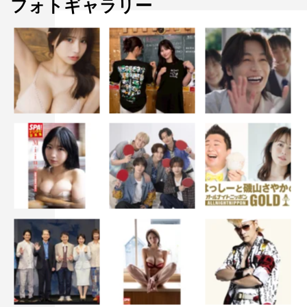
フォトギャラリー
桜井：うるさいよ（笑）。いらない情報なんだから。やっ
ぱりこうしてチャペルに来ると、明学に来たな～と思いま
すよね。
高見沢：ここで毎週礼拝をやってたからね。
桜井：ここに集まって聖書を読んで、賛美歌歌って終わる
んです。あとはお昼休みになると先生がパイプオルガンを
弾いてくれたんだよね。それを時々聴きに来たりしてまし
た。
高見沢：やはりここに来るとすごく懐かしいですよ。校舎
は新しくなったけど、この中のイメージは変わってないで
すから、すごく不思議な感覚ですね。
坂崎：校舎、きれいだよね。
桜井：俺たちのころはこんなんじゃなかった（笑）。男子