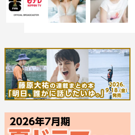
高見沢：新しいの買えよ！（笑）
桜井：受験票に書いてあるよ、日にちは。
坂崎：そうだよな。それで2部を受けたんですよ。
高見沢：で、学校来てもね、授業出たことないですよ。
坂崎：一応出てたよ！ フランス語とか。先生が「フラン
ス語は世界で一番きれいな言葉だ」って言ったのだけ覚え
てる。あとは食堂でギター弾いてましたね。
高見沢：坂崎と「授業行ってくるわ。おまえも行くだ
ろ？」って別れて、授業受けて戻って来ると、まだギター
弾いてる。「おまえ、学校に何しに来てんだよ！」って。
坂崎：食堂でギター弾いてると、体育系のクラブの連中か
ら皿とかが飛んでくるんですよ。3人でハモると声がでか