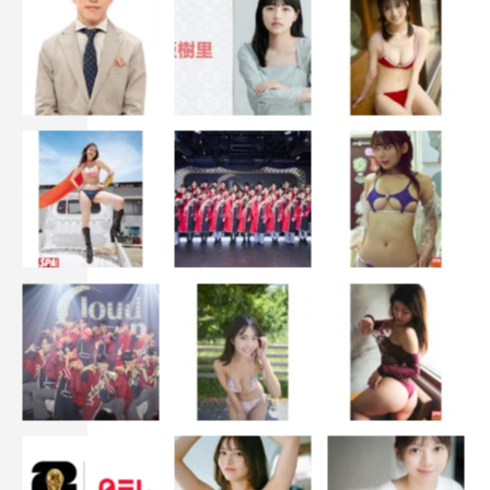
桜井：うん、6年。
高見沢：2年しか行ってないって、短大じゃないんだか
ら！
坂崎：2年生はデビューしちゃったからほとんど行ってな
い。
桜井：僕も（大学）2年生はほとんど行ってないな。
坂崎：桜井と高校のときに知り合って、僕だけ都立（高
校）なんですけど。桜井は「明学にそのまま行く」ってい
うから、「じゃあ僕も行く」って受けたんです。でも受験
日間違えて、行きたい学科は前の日に終わってた（笑）。
（次の日に行ったら）席に誰か座ってるから“変だな～”っ
て思って、「すいません」って声かけたら「学科違います
よ」って言われて気づいた（笑）。前の年の「傾向と対
策」の本の受験日を見てたんだよね。