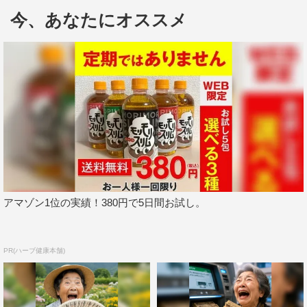
つ、研ナオコら彼らをよく知る人物に“50年も続いた理
今、あなたにオススメ
由”“50年目の真実”を分析してもらう。結成の地・明治学院
大学での番組収録後、THE ALFEEがそろって取材会に応
じた。50年のキャリアを持ちながらも、気さくで朗らかな
雰囲気で行われたインタビューの模様をお届けします。
◆収録を終えたばかりですが、今のお気持ちはいかがです
か？
坂崎：結構（収録時間が）長かったね（笑）。
高見沢：VTRがたっぷりありましたね。いろんな人の証言
アマゾン1位の実績！380円で5日間お試し。
もあったし、自分たちのVTRを見ても「こんなことやって
たんだ～」って。50年もたつとね、記憶が薄れてる
PR(ハーブ健康本舗)
（笑）。
◆たくさんのアーカイブ映像をご覧になったと思います
が、特に印象深かったものはありますか？