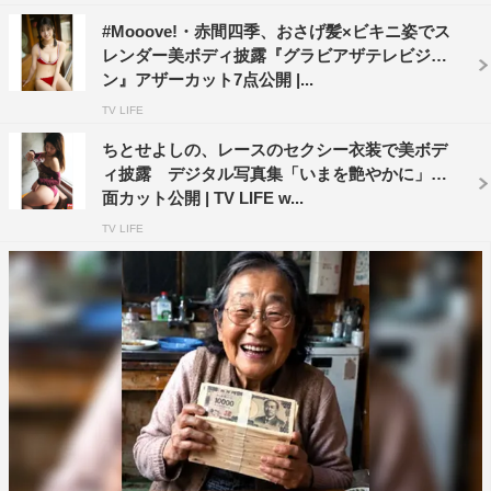
#Mooove!・赤間四季、おさげ髪×ビキニ姿でス
レンダー美ボディ披露『グラビアザテレビジョ
ン』アザーカット7点公開 |...
TV LIFE
ちとせよしの、レースのセクシー衣装で美ボデ
ィ披露 デジタル写真集「いまを艶やかに」誌
面カット公開 | TV LIFE w...
TV LIFE