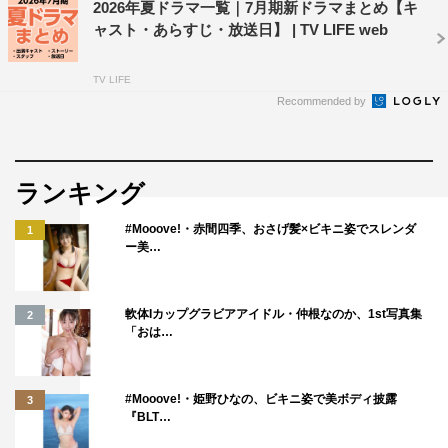
2026年夏ドラマ一覧｜7月期新ドラマまとめ【キ
ャスト・あらすじ・放送日】 | TV LIFE web
TV LIFE
Recommended by
ランキング
#Mooove!・赤間四季、おさげ髪×ビキニ姿でスレンダ
1
ー美…
軟体Iカップグラビアアイドル・仲根なのか、1st写真集
2
「おは…
#Mooove!・姫野ひなの、ビキニ姿で美ボディ披露
3
『BLT…