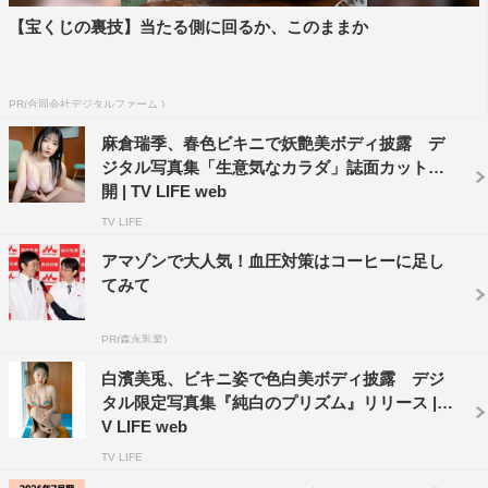
【宝くじの裏技】当たる側に回るか、このままか
PR(合同会社デジタルファーム )
麻倉瑞季、春色ビキニで妖艶美ボディ披露 デ
ジタル写真集「生意気なカラダ」誌面カット公
開 | TV LIFE web
TV LIFE
アマゾンで大人気！血圧対策はコーヒーに足し
てみて
PR(森永乳業)
白濱美兎、ビキニ姿で色白美ボディ披露 デジ
タル限定写真集『純白のプリズム』リリース | T
V LIFE web
TV LIFE