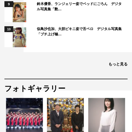
鈴木優香、ランジェリー姿でベッドにごろん デジタ
9
ル写真集「艶…
似鳥沙也加、大胆ビキニ姿で舌ペロ デジタル写真集
10
「ブチ上げ極…
もっと見る
フォトギャラリー