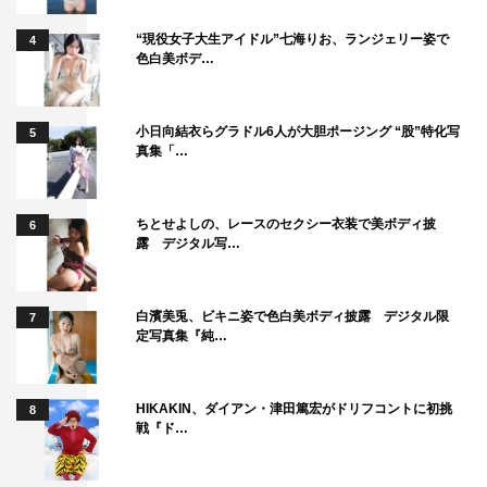
“現役女子大生アイドル”七海りお、ランジェリー姿で
4
色白美ボデ…
小日向結衣らグラドル6人が大胆ポージング “股”特化写
5
真集「…
ちとせよしの、レースのセクシー衣装で美ボディ披
6
露 デジタル写…
白濱美兎、ビキニ姿で色白美ボディ披露 デジタル限
7
定写真集『純…
HIKAKIN、ダイアン・津田篤宏がドリフコントに初挑
8
戦『ド…